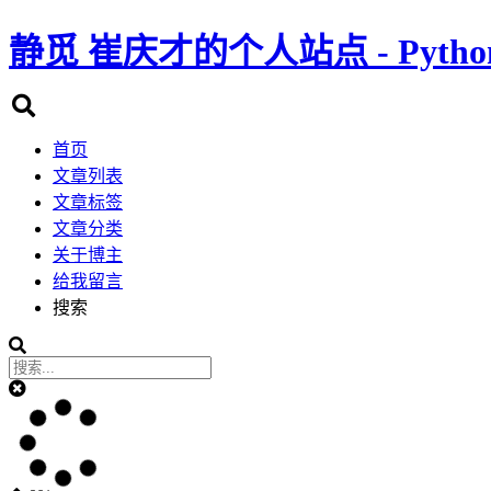
静觅
崔庆才的个人站点 - Pyth
首页
文章列表
文章标签
文章分类
关于博主
给我留言
搜索