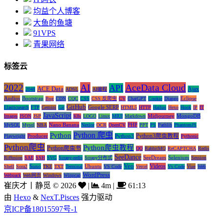
均益个人博客
大鱼的鱼塘
91VPS
青果网络
标签云
AI
AceData Cloud
2022
API
ACE Data
Ajax
2048
ADSL
AI编程
Audios
Bootstrap
Eclipse
Bug
CDN
CQC
CSS
CSS 反爬虫
CV
ChatGPT
Cookie
Django
GitHub
Google SERP
Elasticsearch
FTP
Gemini
Git
HTML5
HTTP
Hailuo
Hexo
Hook
IP
IT
JavaScript
Midjourney
MongoDB
Images
JSON
JSP
K8s
LOGO
Linux
MIUI
Markdown
Nano Banana
PHP
MySQL
Mysql
NBA
Nexior
OCR
OpenCV
PPT
PS
Pathlib
PhantomJS
Python 爬虫
Python
Python3爬虫教程
Producer
Python3
Playwright
Pythonic
Python爬虫
Python爬虫教程
Python爬虫书
QQ
RabbitMQ
ReCAPTCHA
Redis
SeeDance
SeeDream
Selenium
Riffusion
SAE
SSH
SVG
Scrapy-redis
Scrapy分布式
Session
Veo
Videos
Suno
Ubuntu
Vue
Shell
Sora2
TKE
TXT
Terminal
VS Code
Vercel
Vs Code
Web
WordPress
Webpack
Web网页
Windows
Winpcap
崔庆才丨静觅
©
2026
|
4m
|
61:13
由
Hexo
&
NexT.Pisces
强力驱动
京ICP备18015597号-1