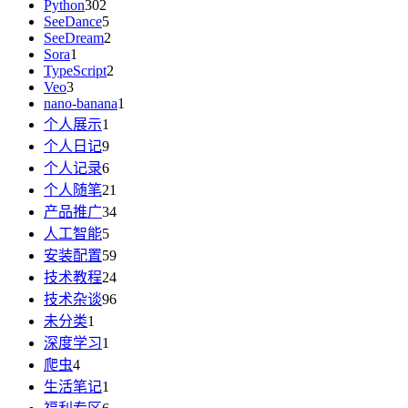
Python
302
SeeDance
5
SeeDream
2
Sora
1
TypeScript
2
Veo
3
nano-banana
1
个人展示
1
个人日记
9
个人记录
6
个人随笔
21
产品推广
34
人工智能
5
安装配置
59
技术教程
24
技术杂谈
96
未分类
1
深度学习
1
爬虫
4
生活笔记
1