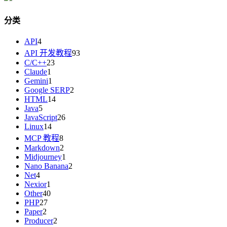
分类
API
4
API 开发教程
93
C/C++
23
Claude
1
Gemini
1
Google SERP
2
HTML
14
Java
5
JavaScript
26
Linux
14
MCP 教程
8
Markdown
2
Midjourney
1
Nano Banana
2
Net
4
Nexior
1
Other
40
PHP
27
Paper
2
Producer
2