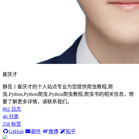
崔庆才
静觅丨崔庆才的个人站点专业为您提供爬虫教程,爬
虫,Python,Python爬虫,Python爬虫教程,爬虫书的相关信息，想
要了解更多详情，请联系我们。
862
日志
46
分类
258
标签
GitHub
邮件
微博
知乎