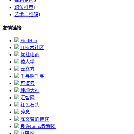
福利专区
6
职位推荐
1
艺术二维码
1
友情链接
FindHao
IT技术社区
优社电商
猿人学
云立方
千寻啊千寻
可道云
坤坤大神
汇智网
红色石头
碎念
陈文管的博客
良许Linux教程网
IT码农