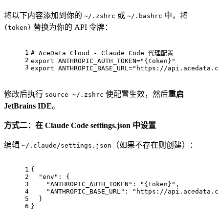
将以下内容添加到你的
或
中，将
~/.zshrc
~/.bashrc
替换为你的 API 令牌：
{token}
1
# AceData Cloud - Claude Code 代理配置
2
export
 ANTHROPIC_AUTH_TOKEN=
"{token}"
3
export
 ANTHROPIC_BASE_URL=
"https://api.acedata.c
修改后执行
使配置生效，然后
重启
source ~/.zshrc
JetBrains IDE
。
方式二：在 Claude Code settings.json 中设置
编辑
（如果不存在则创建）：
~/.claude/settings.json
1
{
2
"env"
: {
3
"ANTHROPIC_AUTH_TOKEN"
: 
"{token}"
,
4
"ANTHROPIC_BASE_URL"
: 
"https://api.acedata.c
5
  }
6
}