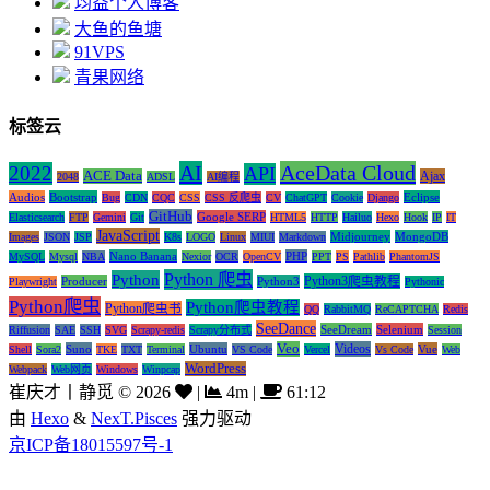
均益个人博客
大鱼的鱼塘
91VPS
青果网络
标签云
AI
AceData Cloud
2022
API
ACE Data
Ajax
2048
ADSL
AI编程
Audios
Bootstrap
Eclipse
Bug
CDN
CQC
CSS
CSS 反爬虫
CV
ChatGPT
Cookie
Django
GitHub
Google SERP
Elasticsearch
FTP
Gemini
Git
HTML5
HTTP
Hailuo
Hexo
Hook
IP
IT
JavaScript
Midjourney
MongoDB
Images
JSON
JSP
K8s
LOGO
Linux
MIUI
Markdown
Nano Banana
PHP
MySQL
Mysql
NBA
Nexior
OCR
OpenCV
PPT
PS
Pathlib
PhantomJS
Python 爬虫
Python
Python3爬虫教程
Producer
Python3
Playwright
Pythonic
Python爬虫
Python爬虫教程
Python爬虫书
QQ
RabbitMQ
ReCAPTCHA
Redis
SeeDance
SeeDream
Selenium
Riffusion
SAE
SSH
SVG
Scrapy-redis
Scrapy分布式
Session
Veo
Videos
Suno
Ubuntu
Vue
Shell
Sora2
TKE
TXT
Terminal
VS Code
Vercel
Vs Code
Web
WordPress
Webpack
Web网页
Windows
Winpcap
崔庆才丨静觅
©
2026
|
4m
|
61:12
由
Hexo
&
NexT.Pisces
强力驱动
京ICP备18015597号-1