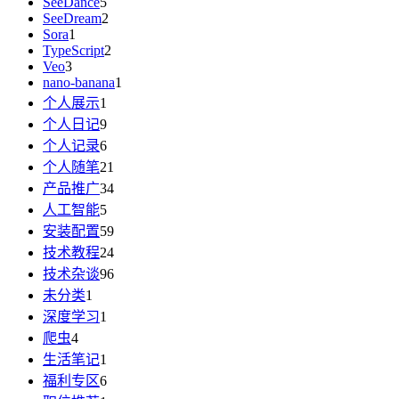
SeeDance
5
SeeDream
2
Sora
1
TypeScript
2
Veo
3
nano-banana
1
个人展示
1
个人日记
9
个人记录
6
个人随笔
21
产品推广
34
人工智能
5
安装配置
59
技术教程
24
技术杂谈
96
未分类
1
深度学习
1
爬虫
4
生活笔记
1
福利专区
6