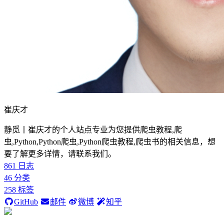
崔庆才
静觅丨崔庆才的个人站点专业为您提供爬虫教程,爬
虫,Python,Python爬虫,Python爬虫教程,爬虫书的相关信息，想
要了解更多详情，请联系我们。
861
日志
46
分类
258
标签
GitHub
邮件
微博
知乎