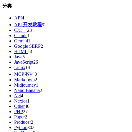
分类
API
4
API 开发教程
92
C/C++
23
Claude
1
Gemini
1
Google SERP
2
HTML
14
Java
5
JavaScript
26
Linux
14
MCP 教程
8
Markdown
2
Midjourney
1
Nano Banana
2
Net
4
Nexior
1
Other
40
PHP
27
Paper
2
Producer
2
Python
302