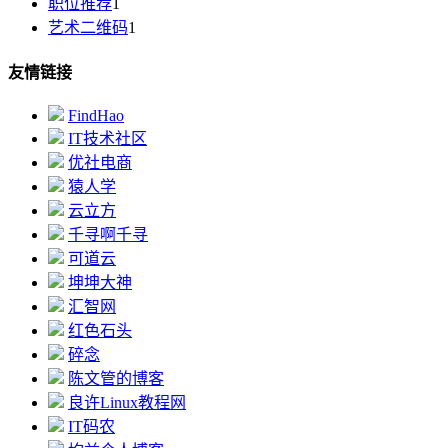
职位推荐
1
艺术二维码
1
友情链接
FindHao
IT技术社区
优社电商
猿人学
云立方
千寻啊千寻
可道云
坤坤大神
汇智网
红色石头
碎念
陈文管的博客
良许Linux教程网
IT码农