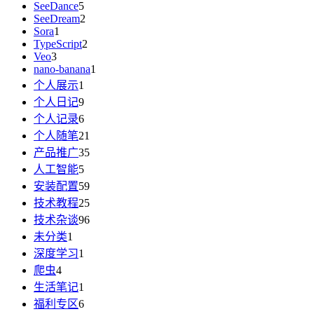
SeeDance
5
SeeDream
2
Sora
1
TypeScript
2
Veo
3
nano-banana
1
个人展示
1
个人日记
9
个人记录
6
个人随笔
21
产品推广
35
人工智能
5
安装配置
59
技术教程
25
技术杂谈
96
未分类
1
深度学习
1
爬虫
4
生活笔记
1
福利专区
6