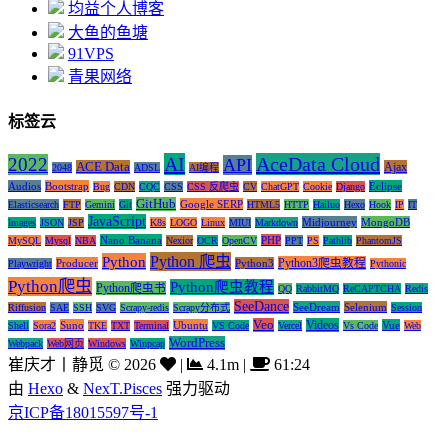
均益个人博客
大鱼的鱼塘
91VPS
青果网络
标签云
AI
AceData Cloud
2022
API
ACE Data
Ajax
2048
ADSL
AI编程
Audios
Bootstrap
Eclipse
Bug
CDN
CQC
CSS
CSS 反爬虫
CV
ChatGPT
Cookie
Django
GitHub
Google SERP
Elasticsearch
FTP
Gemini
Git
HTML5
HTTP
Hailuo
Hexo
Hook
IP
IT
JavaScript
Midjourney
MongoDB
Images
JSON
JSP
K8s
LOGO
Linux
MIUI
Markdown
Nano Banana
PHP
MySQL
Mysql
NBA
Nexior
OCR
OpenCV
PPT
PS
Pathlib
PhantomJS
Python 爬虫
Python
Python3爬虫教程
Producer
Python3
Playwright
Pythonic
Python爬虫
Python爬虫教程
Python爬虫书
QQ
RabbitMQ
ReCAPTCHA
Redis
SeeDance
SeeDream
Selenium
Riffusion
SAE
SSH
SVG
Scrapy-redis
Scrapy分布式
Session
Veo
Videos
Suno
Ubuntu
Vue
Shell
Sora2
TKE
TXT
Terminal
VS Code
Vercel
Vs Code
Web
WordPress
Webpack
Web网页
Windows
Winpcap
崔庆才丨静觅
©
2026
|
4.1m
|
61:24
由
Hexo
&
NexT.Pisces
强力驱动
京ICP备18015597号-1