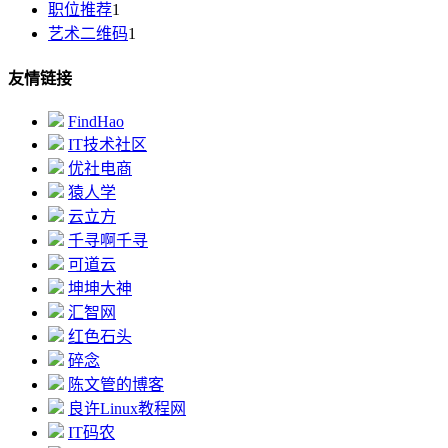
职位推荐
1
艺术二维码
1
友情链接
FindHao
IT技术社区
优社电商
猿人学
云立方
千寻啊千寻
可道云
坤坤大神
汇智网
红色石头
碎念
陈文管的博客
良许Linux教程网
IT码农