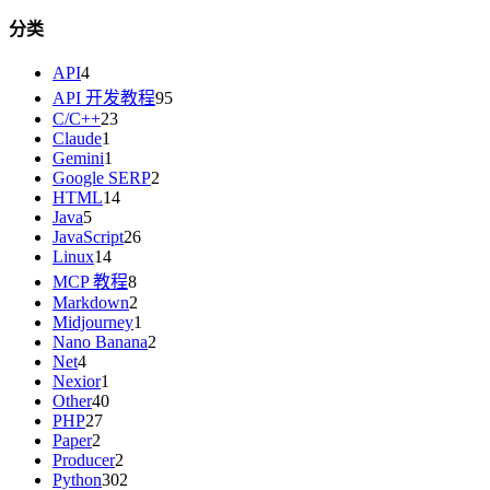
分类
API
4
API 开发教程
95
C/C++
23
Claude
1
Gemini
1
Google SERP
2
HTML
14
Java
5
JavaScript
26
Linux
14
MCP 教程
8
Markdown
2
Midjourney
1
Nano Banana
2
Net
4
Nexior
1
Other
40
PHP
27
Paper
2
Producer
2
Python
302