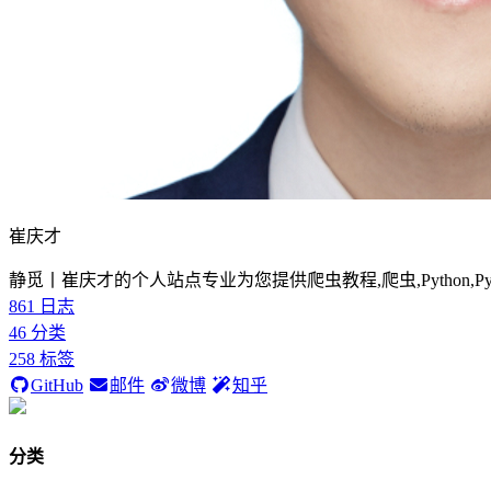
崔庆才
静觅丨崔庆才的个人站点专业为您提供爬虫教程,爬虫,Python,P
861
日志
46
分类
258
标签
GitHub
邮件
微博
知乎
分类