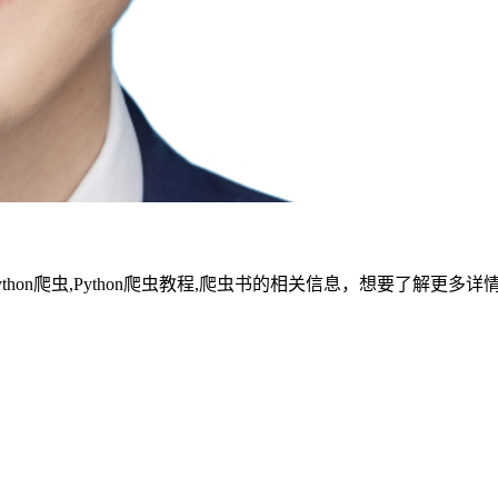
ython爬虫,Python爬虫教程,爬虫书的相关信息，想要了解更多