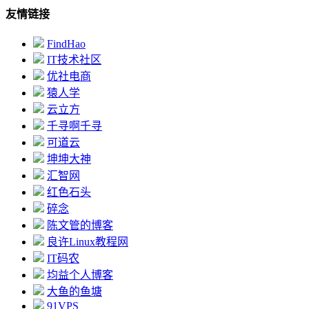
友情链接
FindHao
IT技术社区
优社电商
猿人学
云立方
千寻啊千寻
可道云
坤坤大神
汇智网
红色石头
碎念
陈文管的博客
良许Linux教程网
IT码农
均益个人博客
大鱼的鱼塘
91VPS