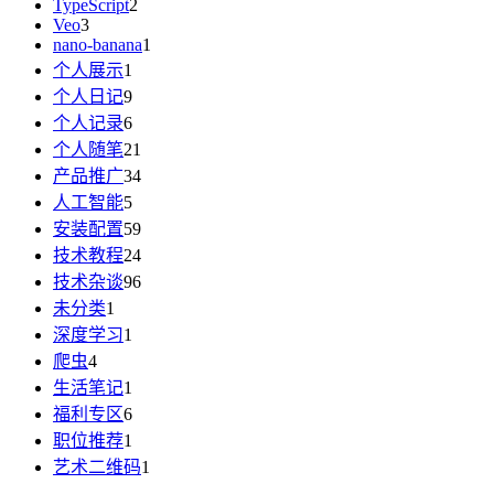
TypeScript
2
Veo
3
nano-banana
1
个人展示
1
个人日记
9
个人记录
6
个人随笔
21
产品推广
34
人工智能
5
安装配置
59
技术教程
24
技术杂谈
96
未分类
1
深度学习
1
爬虫
4
生活笔记
1
福利专区
6
职位推荐
1
艺术二维码
1