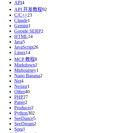
API
4
API 开发教程
92
C/C++
23
Claude
1
Gemini
1
Google SERP
2
HTML
14
Java
5
JavaScript
26
Linux
14
MCP 教程
8
Markdown
2
Midjourney
1
Nano Banana
2
Net
4
Nexior
1
Other
40
PHP
27
Paper
2
Producer
2
Python
302
SeeDance
5
SeeDream
2
Sora
1