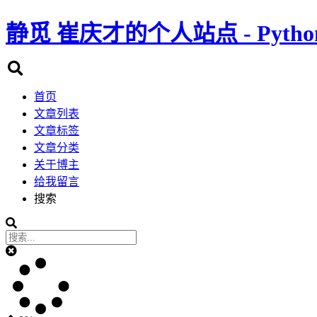
静觅
崔庆才的个人站点 - Pyth
首页
文章列表
文章标签
文章分类
关于博主
给我留言
搜索