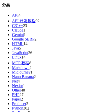
分类
API
4
API 开发教程
92
C/C++
23
Claude
1
Gemini
1
Google SERP
2
HTML
14
Java
5
JavaScript
26
Linux
14
MCP 教程
8
Markdown
2
Midjourney
1
Nano Banana
2
Net
4
Nexior
1
Other
40
PHP
27
Paper
2
Producer
2
Python
302