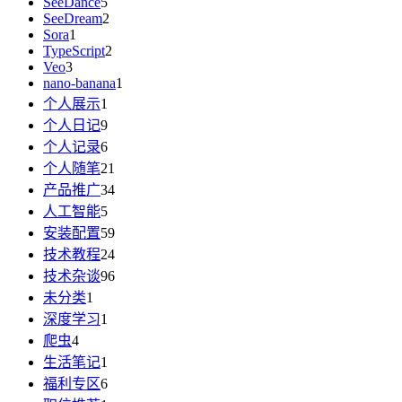
SeeDance
5
SeeDream
2
Sora
1
TypeScript
2
Veo
3
nano-banana
1
个人展示
1
个人日记
9
个人记录
6
个人随笔
21
产品推广
34
人工智能
5
安装配置
59
技术教程
24
技术杂谈
96
未分类
1
深度学习
1
爬虫
4
生活笔记
1
福利专区
6