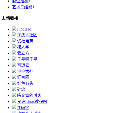
职位推荐
1
艺术二维码
1
友情链接
FindHao
IT技术社区
优社电商
猿人学
云立方
千寻啊千寻
可道云
坤坤大神
汇智网
红色石头
碎念
陈文管的博客
良许Linux教程网
IT码农