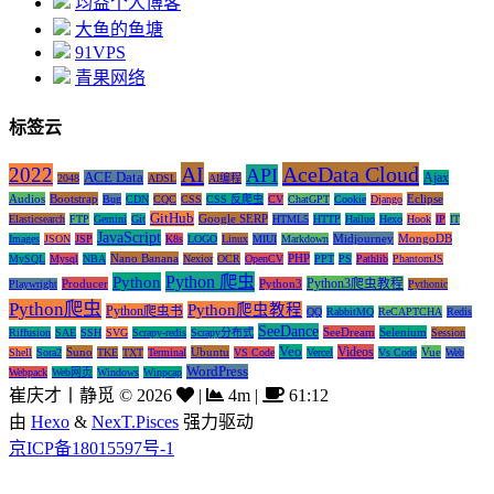
均益个人博客
大鱼的鱼塘
91VPS
青果网络
标签云
AI
AceData Cloud
2022
API
ACE Data
Ajax
2048
ADSL
AI编程
Audios
Bootstrap
Eclipse
Bug
CDN
CQC
CSS
CSS 反爬虫
CV
ChatGPT
Cookie
Django
GitHub
Google SERP
Elasticsearch
FTP
Gemini
Git
HTML5
HTTP
Hailuo
Hexo
Hook
IP
IT
JavaScript
Midjourney
MongoDB
Images
JSON
JSP
K8s
LOGO
Linux
MIUI
Markdown
Nano Banana
PHP
MySQL
Mysql
NBA
Nexior
OCR
OpenCV
PPT
PS
Pathlib
PhantomJS
Python 爬虫
Python
Python3爬虫教程
Producer
Python3
Playwright
Pythonic
Python爬虫
Python爬虫教程
Python爬虫书
QQ
RabbitMQ
ReCAPTCHA
Redis
SeeDance
SeeDream
Selenium
Riffusion
SAE
SSH
SVG
Scrapy-redis
Scrapy分布式
Session
Veo
Videos
Suno
Ubuntu
Vue
Shell
Sora2
TKE
TXT
Terminal
VS Code
Vercel
Vs Code
Web
WordPress
Webpack
Web网页
Windows
Winpcap
崔庆才丨静觅
©
2026
|
4m
|
61:12
由
Hexo
&
NexT.Pisces
强力驱动
京ICP备18015597号-1