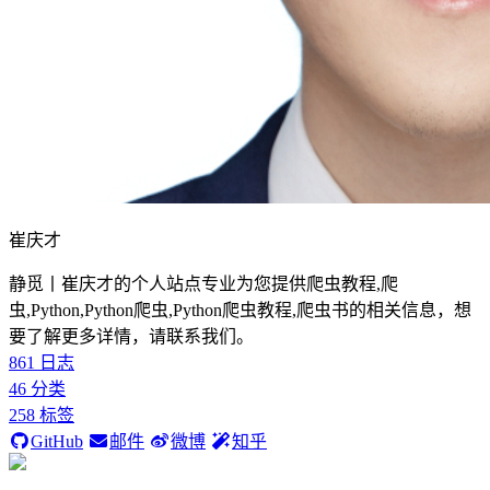
崔庆才
静觅丨崔庆才的个人站点专业为您提供爬虫教程,爬
虫,Python,Python爬虫,Python爬虫教程,爬虫书的相关信息，想
要了解更多详情，请联系我们。
861
日志
46
分类
258
标签
GitHub
邮件
微博
知乎