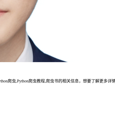
ython爬虫,Python爬虫教程,爬虫书的相关信息，想要了解更多