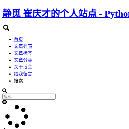
静觅
崔庆才的个人站点 - Pyth
首页
文章列表
文章标签
文章分类
关于博主
给我留言
搜索