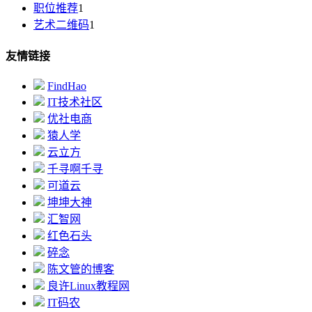
职位推荐
1
艺术二维码
1
友情链接
FindHao
IT技术社区
优社电商
猿人学
云立方
千寻啊千寻
可道云
坤坤大神
汇智网
红色石头
碎念
陈文管的博客
良许Linux教程网
IT码农