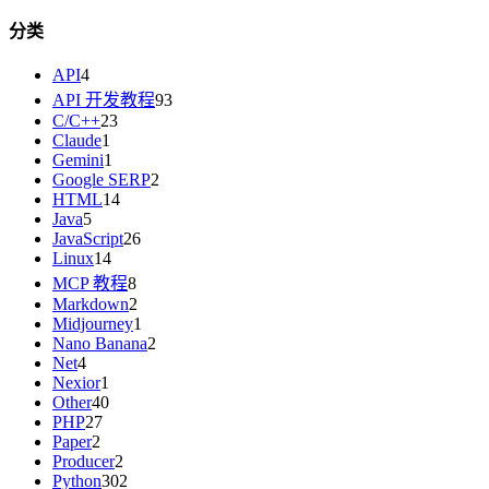
分类
API
4
API 开发教程
93
C/C++
23
Claude
1
Gemini
1
Google SERP
2
HTML
14
Java
5
JavaScript
26
Linux
14
MCP 教程
8
Markdown
2
Midjourney
1
Nano Banana
2
Net
4
Nexior
1
Other
40
PHP
27
Paper
2
Producer
2
Python
302