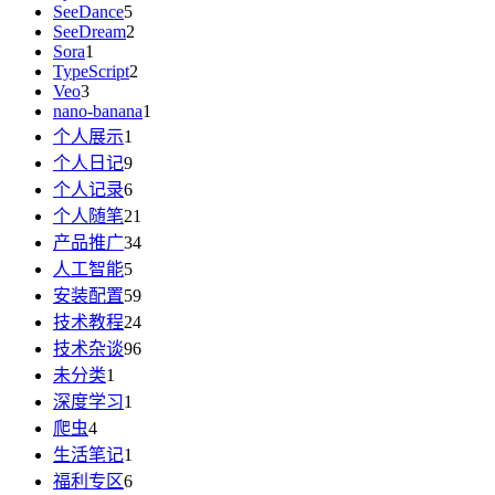
SeeDance
5
SeeDream
2
Sora
1
TypeScript
2
Veo
3
nano-banana
1
个人展示
1
个人日记
9
个人记录
6
个人随笔
21
产品推广
34
人工智能
5
安装配置
59
技术教程
24
技术杂谈
96
未分类
1
深度学习
1
爬虫
4
生活笔记
1
福利专区
6