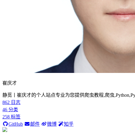
崔庆才
静觅丨崔庆才的个人站点专业为您提供爬虫教程,爬虫,Python,P
862
日志
46
分类
258
标签
GitHub
邮件
微博
知乎