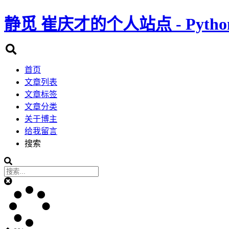
静觅
崔庆才的个人站点 - Pyth
首页
文章列表
文章标签
文章分类
关于博主
给我留言
搜索