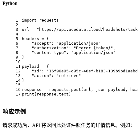
Python
1
import
 requests
2
3
url = 
"https://api.acedata.cloud/headshots/task
4
5
headers = {
6
"accept"
: 
"application/json"
,
7
"authorization"
: 
"Bearer {token}"
,
8
"content-type"
: 
"application/json"
9
}
10
11
payload = {
12
"id"
: 
"16f96e95-d95c-46ef-b183-139b9bd1aebd
13
"action"
: 
"retrieve"
14
}
15
16
response = requests.post(url, json=payload, hea
17
print(response.text)
响应示例
请求成功后，API 将返回此处证件照任务的详情信息。例如：