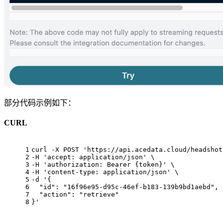
部分代码示例如下：
CURL
1
curl -X POST 
'https://api.acedata.cloud/headshot
2
-H 
'accept: application/json'
 \
3
-H 
'authorization: Bearer {token}'
 \
4
-H 
'content-type: application/json'
 \
5
-d 
'{
6
  "id": "16f96e95-d95c-46ef-b183-139b9bd1aebd",
7
  "action": "retrieve"
8
}'