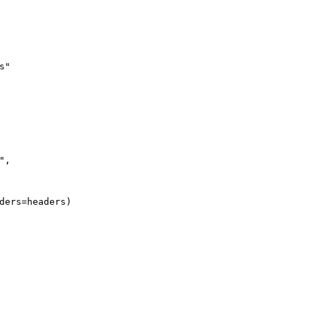
s"
"
,
ders=headers)