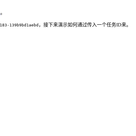
I
。
，接下来演示如何通过传入一个任务ID来。
183-139b9bd1aebd