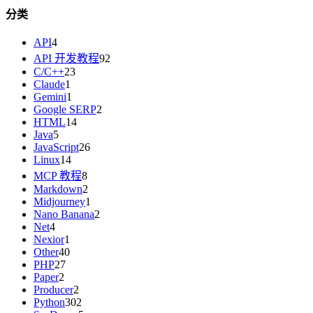
分类
API
4
API 开发教程
92
C/C++
23
Claude
1
Gemini
1
Google SERP
2
HTML
14
Java
5
JavaScript
26
Linux
14
MCP 教程
8
Markdown
2
Midjourney
1
Nano Banana
2
Net
4
Nexior
1
Other
40
PHP
27
Paper
2
Producer
2
Python
302