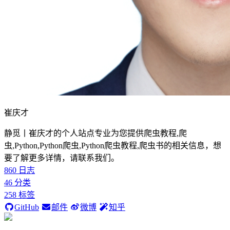
崔庆才
静觅丨崔庆才的个人站点专业为您提供爬虫教程,爬
虫,Python,Python爬虫,Python爬虫教程,爬虫书的相关信息，想
要了解更多详情，请联系我们。
860
日志
46
分类
258
标签
GitHub
邮件
微博
知乎