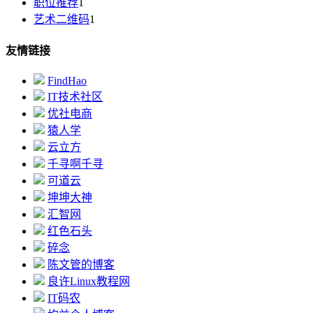
职位推荐
1
艺术二维码
1
友情链接
FindHao
IT技术社区
优社电商
猿人学
云立方
千寻啊千寻
可道云
坤坤大神
汇智网
红色石头
碎念
陈文管的博客
良许Linux教程网
IT码农