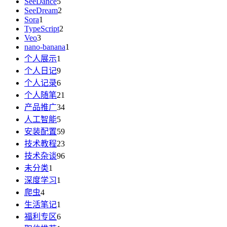
SeeDance
5
SeeDream
2
Sora
1
TypeScript
2
Veo
3
nano-banana
1
个人展示
1
个人日记
9
个人记录
6
个人随笔
21
产品推广
34
人工智能
5
安装配置
59
技术教程
23
技术杂谈
96
未分类
1
深度学习
1
爬虫
4
生活笔记
1
福利专区
6