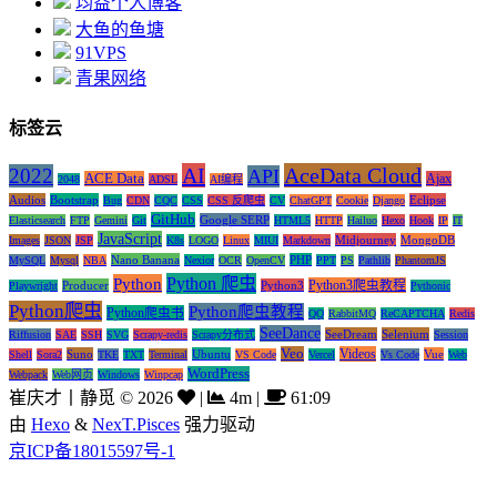
均益个人博客
大鱼的鱼塘
91VPS
青果网络
标签云
AI
AceData Cloud
2022
API
ACE Data
Ajax
2048
ADSL
AI编程
Audios
Bootstrap
Eclipse
Bug
CDN
CQC
CSS
CSS 反爬虫
CV
ChatGPT
Cookie
Django
GitHub
Google SERP
Elasticsearch
FTP
Gemini
Git
HTML5
HTTP
Hailuo
Hexo
Hook
IP
IT
JavaScript
Midjourney
MongoDB
Images
JSON
JSP
K8s
LOGO
Linux
MIUI
Markdown
Nano Banana
PHP
MySQL
Mysql
NBA
Nexior
OCR
OpenCV
PPT
PS
Pathlib
PhantomJS
Python 爬虫
Python
Python3爬虫教程
Producer
Python3
Playwright
Pythonic
Python爬虫
Python爬虫教程
Python爬虫书
QQ
RabbitMQ
ReCAPTCHA
Redis
SeeDance
SeeDream
Selenium
Riffusion
SAE
SSH
SVG
Scrapy-redis
Scrapy分布式
Session
Veo
Videos
Suno
Ubuntu
Vue
Shell
Sora2
TKE
TXT
Terminal
VS Code
Vercel
Vs Code
Web
WordPress
Webpack
Web网页
Windows
Winpcap
崔庆才丨静觅
©
2026
|
4m
|
61:09
由
Hexo
&
NexT.Pisces
强力驱动
京ICP备18015597号-1