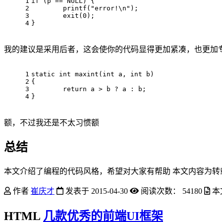
1
if
 (p == NULL) {
2
        printf(
"error!\n"
);
3
exit
(
0
);
4
}
我的建议是采用后者，这会使你的代码显得更加紧凑，也更加专
1
static
int
maxint
(
int
 a, 
int
 b)
2
{
3
return
 a > b ? a : b;
4
}
额，不过我还是不太习惯额
总结
本文介绍了编程的代码风格，希望对大家有帮助 本文内容为转
作者
崔庆才
发表于
2015-04-30
阅读次数：
54180
本
HTML
几款优秀的前端UI框架