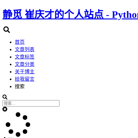
静觅
崔庆才的个人站点 - Pyth
首页
文章列表
文章标签
文章分类
关于博主
给我留言
搜索
52讲轻松搞定网