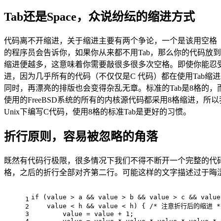
Tab还是Space，众说纷纭的缩进方式
代码离不开缩进，关于缩进主要有两个争论，一个是该用空格（Spa
的程序员会告诉你，如果你从来都不用Tab，那么你的代码放
缩进便越多，这意味着你需要敲很多很多次空格。即使你能忍受
进，因为几乎所有的代码（不仅仅是C 代码）都在使用Tab缩进
同时，再漂亮的排版也会变得杂乱无章。标准的Tab是8格的，而不幸的是，
使用的FreeBSD系统的所有的内核源代码都采用8格缩进，所
Unix下编写C代码，使用8格的标准Tab是更好的习惯。
折行原则，容易被忽略的角落
既然有代码行极限，很多情况下我们不得不断开一个完整的代码
格，之后的折行全部对齐第二行。可能这样的文字描述过于晦
if
 (
value
 > a && 
value
 > b && 
value
 > c && 
value
1
value
 < h && 
value
 < h) { 
/* 注意折行后的缩进 *
2
3
value
 = 
value
 + 
1
;