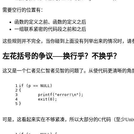
需要空行的位置有：
函数的定义之前、函数的定义之后
一组联系紧密的代码段之前和之后
这些规则并不完全，当你碰到上面没有列举出来的情况时，请
左花括号的争议──换行乎？不换乎？
这又是一个仁者见仁智者见智的问题了。从使代码更清晰的角
1
if
 (p == NULL)
2
{
3
        printf(
"error!\n"
);
4
exit
(
0
);
5
}
可是，这看起来实在不够紧凑，所以大部分的C代码（至少Uni