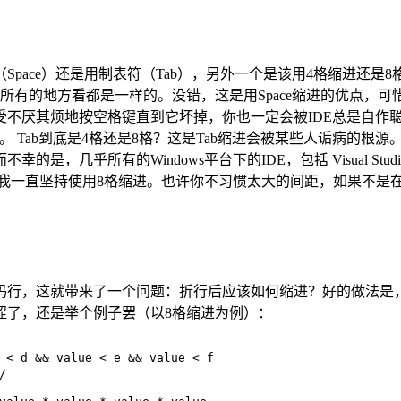
ce）还是用制表符（Tab），另外一个是该用4格缩进还是8格缩进甚
到所有的地方看都是一样的。没错，这是用Space缩进的优点，
不厌其烦地按空格键直到它坏掉，你也一定会被IDE总是自作聪明
。 Tab到底是4格还是8格？这是Tab缩进会被某些人诟病的根源
几乎所有的Windows平台下的IDE，包括 Visual Studio
以我一直坚持使用8格缩进。也许你不习惯太大的间距，如果不是在U
行，这就带来了一个问题：折行后应该如何缩进？好的做法是，第
涩了，还是举个例子罢（以8格缩进为例）：
 < d && 
value
 < e && 
value
 < f
/