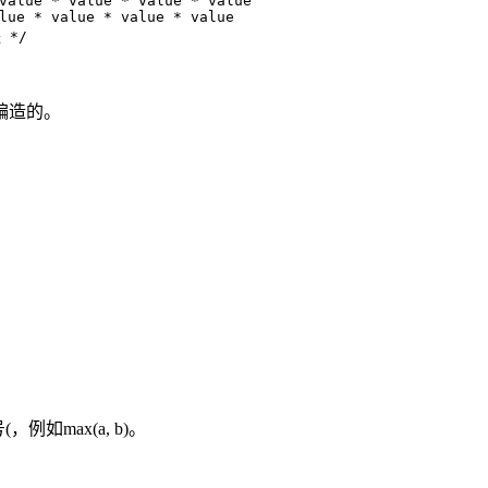
value
 * 
value
 * 
value
 * 
value
lue
 * 
value
 * 
value
 * 
value
 */
编造的。
如max(a, b)。