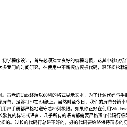
。初学程序设计，首先必须建立良好的编程习惯，这其中就包括
太多专门的时间研究，在使用中不断模仿模板代码，轻轻松松就能
古老的Unix终端以80列的格式显示文本，为了让源代码与手册具
屏幕，足够打印在A4纸上。虽然时至今日，我们的屏幕分辨率
联机用户手册都严格地遵守着80列极限。如果你正好在使用Windo
复的标记式语言，几乎所有的语言都需要严格遵守代码行极限，这包括
时放松的。过长的代码行总是不好的，好的代码要始终保持苗条的