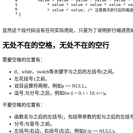
4
value
 = 
value
 * 
value
 * 
value
 * 
value
 * 
5
            * 
value
 * 
value
 + 
value
 * 
value
 * 
va
6
            * 
value
 * 
value
; 
/* 注意再次折行后的缩进
7
}
显然这个段代码没有任何实际用处，只是为了说明折行缩进而
无处不在的空格，无处不在的空行
需要空格的位置有：
if、while、switch等关键字与之后的左括号(之间。
左花括号{之前。
双目运算符两侧，例如p == NULL。
逗号,与分号;之后，例如for (i = 0; i < 10; i++)。
不要空格的位置有：
函数名与之后的左括号(，包括带参数的宏与之后的左括号(，例
分号;与冒号:之前。
左括号(右边，右括号)左边，例如if (p == NULL)。