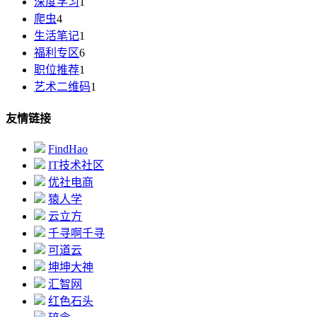
深度学习
1
爬虫
4
生活笔记
1
福利专区
6
职位推荐
1
艺术二维码
1
友情链接
FindHao
IT技术社区
优社电商
猿人学
云立方
千寻啊千寻
可道云
坤坤大神
汇智网
红色石头