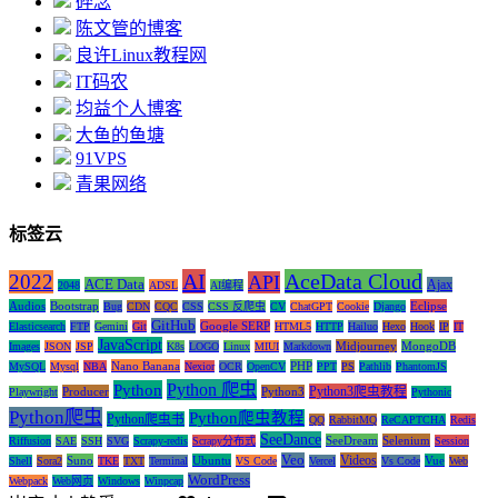
碎念
陈文管的博客
良许Linux教程网
IT码农
均益个人博客
大鱼的鱼塘
91VPS
青果网络
标签云
AI
AceData Cloud
2022
API
ACE Data
Ajax
2048
ADSL
AI编程
Audios
Bootstrap
Eclipse
Bug
CDN
CQC
CSS
CSS 反爬虫
CV
ChatGPT
Cookie
Django
GitHub
Google SERP
Elasticsearch
FTP
Gemini
Git
HTML5
HTTP
Hailuo
Hexo
Hook
IP
IT
JavaScript
Midjourney
MongoDB
Images
JSON
JSP
K8s
LOGO
Linux
MIUI
Markdown
Nano Banana
PHP
MySQL
Mysql
NBA
Nexior
OCR
OpenCV
PPT
PS
Pathlib
PhantomJS
Python 爬虫
Python
Python3爬虫教程
Producer
Python3
Playwright
Pythonic
Python爬虫
Python爬虫教程
Python爬虫书
QQ
RabbitMQ
ReCAPTCHA
Redis
SeeDance
SeeDream
Selenium
Riffusion
SAE
SSH
SVG
Scrapy-redis
Scrapy分布式
Session
Veo
Videos
Suno
Ubuntu
Vue
Shell
Sora2
TKE
TXT
Terminal
VS Code
Vercel
Vs Code
Web
WordPress
Webpack
Web网页
Windows
Winpcap