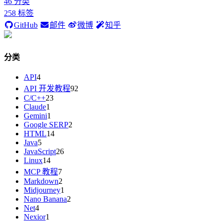
46
分类
258
标签
GitHub
邮件
微博
知乎
分类
API
4
API 开发教程
92
C/C++
23
Claude
1
Gemini
1
Google SERP
2
HTML
14
Java
5
JavaScript
26
Linux
14
MCP 教程
7
Markdown
2
Midjourney
1
Nano Banana
2
Net
4
Nexior
1