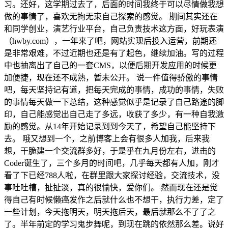
习。还好，这学期过去了，后面的时间我终于可以尽情做我想
做的事情了，喜欢无拘无束自己探索的感觉。 期间其实还在
和同学创业，演艺行业平台，自己负责技术这方面，好玩表演
（hwby.com），一年来了吧，网站实现后投入运营，前期还
是非常艰难，不过近期也还是有了起色，继续加油。写的过程
中也抽离出了自己的一套CMS，以便后期开发应用的时候更
加便捷，现在还不成熟，暂未公开。 说一件值得骄傲的事情
吧，每天坚持记有道，把每天完成的事情，成功的事情，失败
的事情每天做一下总结，这种感觉似乎是记录了自己路途的脚
印，自己能感觉出自己走了多远，收获了多少，有一种自我激
励的感觉。从14年开始记录到到今天了，希望自己能坚持下
去。 哦又想到一个，之前博客上会有很多人加我，后来我
想，干脆建一个交流群多好，于是乎在九月份左右，进击的
Coder诞生了，三个多月的时间吧，几乎每天都有人加，刚才
看了下已经788人啦，在群里跟大家探讨经验，交流技术，没
事吐吐槽，扯扯淡，真的很愉快，爱你们。 然而现在还是觉
得自己有时候懒癌发作之后就什么也不想干，执行力差，定了
一些计划，今天拖明天，明天拖后天，最后就那么不了了之
了。半年前定的学习鬼步舞呢，到现在跳的依然那么差。说好