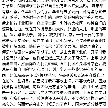
多少事，期间也接着大大小小的外包，赚点外快，后来又入手
了单反，然而到现在我发现自己没有那么狂爱摄影。 每年都
有毕业季，今年轮到我们了。毕业行去了云南，还有些意犹未
尽的感觉，也感谢一路同行的小伙伴给我拍的绝世美照哈哈。
后来忙着毕业照啦，穿上学士服，辗转各大校区，各种奇怪的
姿势拍拍拍。现在真的挺想念山大的，那里的人儿，那里的事
儿。嗯，毕业快乐。 暑假，我又回到北京。一件重要的事那
就是女朋友保研，虽然中间出了点小叉子，不过还是恭喜她能
被中科院录取，随后在北京呆了近整个暑假。 随之而来的，
便是北航研究生的新学期了。嗯，从山大到了北航。开学时我
并没有那么欣喜，或许是已经过来太多次了习惯了。上学期课
满满当当，然而你以为我会乖乖听课？我可不是那种学霸。我
总是有着自己的学习和项目计划，学习一些我觉得有用的东
西，比如Andrew Ng的机器学习、Web相关知识还有在做自己
在忙的一些项目。前面说了我不喜欢上课，不喜欢考试，因为
我觉得这些时间，可以去做更有意义的事情。最后几个星期突
击一下就好了。其实我的大学就是这么过来的，上课都在学习
别的和撸代码去了，成绩也还说得过去，不过感觉这样还是挺
充实的。然而考前突击的时候是难了点儿，因为大部分我得预