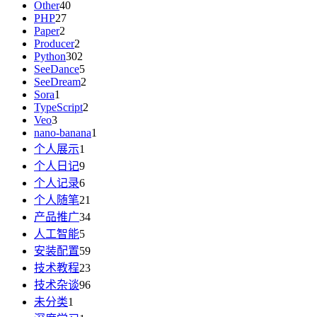
Other
40
PHP
27
Paper
2
Producer
2
Python
302
SeeDance
5
SeeDream
2
Sora
1
TypeScript
2
Veo
3
nano-banana
1
个人展示
1
个人日记
9
个人记录
6
个人随笔
21
产品推广
34
人工智能
5
安装配置
59
技术教程
23
技术杂谈
96
未分类
1