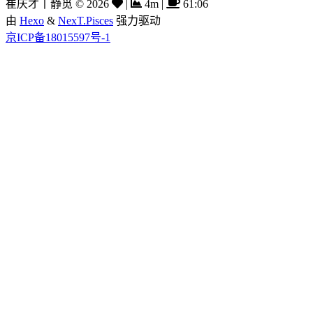
崔庆才丨静觅
©
2026
|
4m
|
61:06
由
Hexo
&
NexT.Pisces
强力驱动
京ICP备18015597号-1