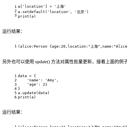
a
[
'location'
] = 
'上海'
1
2
a
.setdefault(
'location'
, 
'北京'
)
3
print
(a)
运行结果：
1
(
alice
:Person
 {
age
:
20
,location:
"上海"
,name:
"Alic
另外也可以使用 update() 方法对属性批量更新，接着上面的
1
data = {
2
'name'
: 
'Amy'
,
3
'age'
: 
21
4
}
5
a
.update(data)
6
print
(a)
运行结果：
1