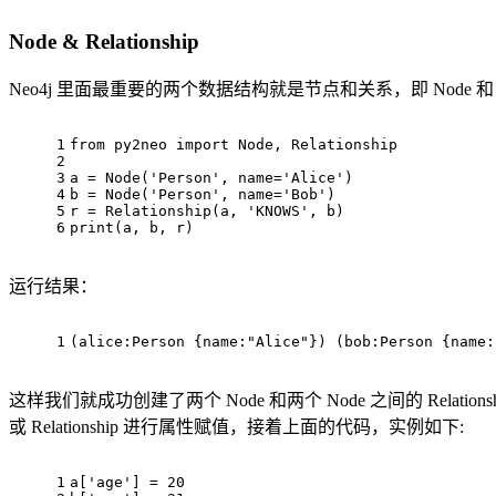
Node & Relationship
Neo4j 里面最重要的两个数据结构就是节点和关系，即 Node 和 Relat
1
from py2neo import 
Node
, Relationship
2
3
a = 
Node
('Person
', 
name=
'Alice')
4
b = 
Node
('Person
', 
name=
'Bob')
5
r = Relationship(a, 'KNOWS', b)
6
print(a, b, r)
运行结果：
1
(
alice
:Person
 {
name
:
"Alice"
}) (
bob
:Person
 {
name
:
这样我们就成功创建了两个 Node 和两个 Node 之间的 Relation
或 Relationship 进行属性赋值，接着上面的代码，实例如下:
1
a
[
'age'
] = 
20