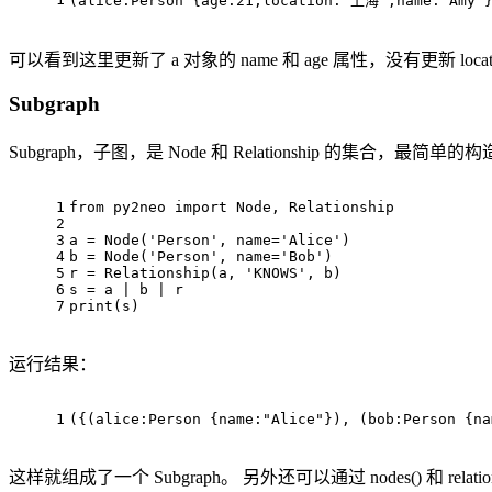
(
alice
:Person
 {
age
:
21
,location:
"上海"
,name:
"Amy"
可以看到这里更新了 a 对象的 name 和 age 属性，没有更新 locati
Subgraph
Subgraph，子图，是 Node 和 Relationship 的集
1
from py2neo import 
Node
, Relationship
2
3
a = 
Node
('Person
', 
name=
'Alice')
4
b = 
Node
('Person
', 
name=
'Bob')
5
r = Relationship(a, 'KNOWS', b)
6
s = a | b | r
7
print(s)
运行结果：
1
({(
alice:Person
 {name:
"Alice"
}), (
bob:Person
 {na
这样就组成了一个 Subgraph。 另外还可以通过 nodes() 和 relatio