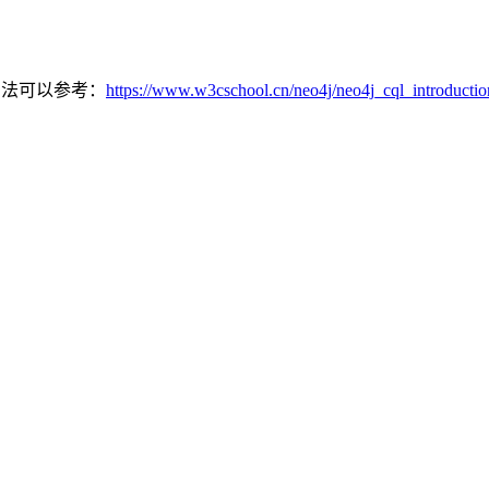
的用法可以参考：
https://www.w3cschool.cn/neo4j/neo4j_cql_introductio
。