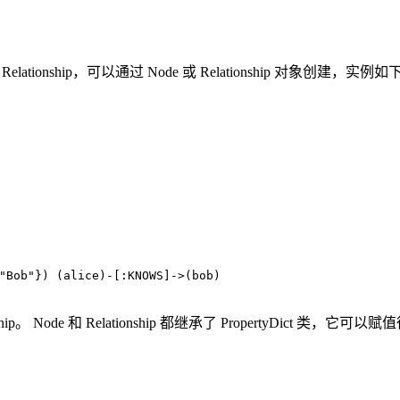
ionship，可以通过 Node 或 Relationship 对象创建，实例如
"Bob"
}) (
alice
)
-
[:KNOWS]
-
>(
bob
)
ship。 Node 和 Relationship 都继承了 PropertyDi