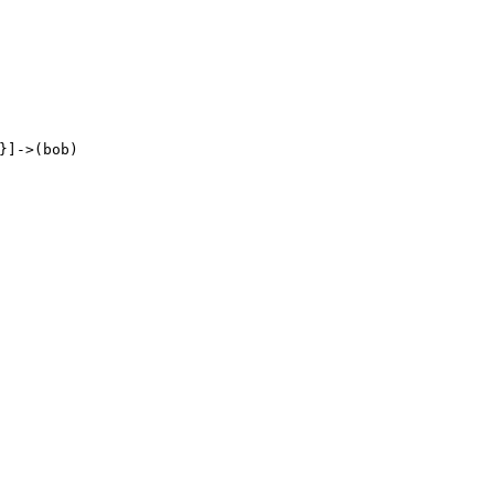
}]
-
>(
bob
)