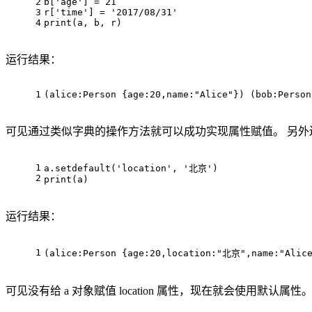
2
b
[
'age'
] = 
21
3
r[
'time'
] = 
'2017/08/31'
4
print
(a, b, r)
运行结果：
1
(
alice
:Person
 {
age
:
20
,name:
"Alice"
}) (
bob
:Person
可见通过类似字典的操作方法就可以成功实现属性赋值。 另外还可以通过
1
a
.setdefault(
'location'
, 
'北京'
)
2
print
(a)
运行结果：
1
(
alice
:Person
 {
age
:
20
,location:
"北京"
,name:
"Alic
可见没有给 a 对象赋值 location 属性，现在就会使用默认属性