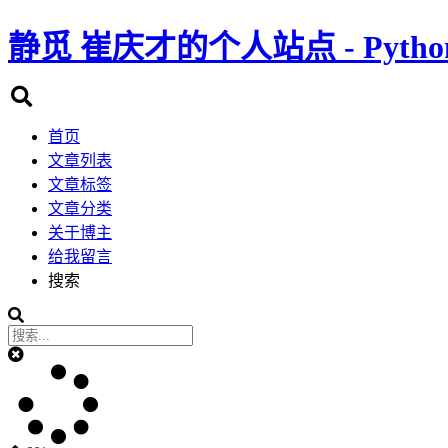
静觅
崔庆才的个人站点 - Pyth
首页
文章列表
文章标签
文章分类
关于博主
给我留言
搜索