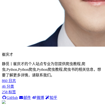
崔庆才
静觅丨崔庆才的个人站点专业为您提供爬虫教程,爬
虫,Python,Python爬虫,Python爬虫教程,爬虫书的相关信息，想
要了解更多详情，请联系我们。
860
日志
46
分类
258
标签
GitHub
邮件
微博
知乎