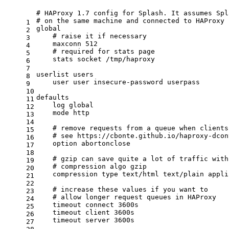
# HAProxy 1.7 config for Splash. It assumes Spl
# on the same machine and connected to HAProxy 
1
global
2
    # raise it if necessary
3
maxconn
512
4
    # required for stats page
5
stats
socket /tmp/haproxy
6
7
userlist
users
8
user
user insecure-password userpass
9
10
defaults
11
log
global
12
mode
http
13
14
    # remove requests from a queue when clients
15
    # see https://cbonte.github.io/haproxy-dcon
16
option
abortonclose
17
18
    # gzip can save quite a lot of traffic with
19
    # compression algo gzip
20
compression
type text/html text/plain appli
21
22
    # increase these values if you want to
23
    # allow longer request queues in HAProxy
24
timeout
connect 3600s
25
timeout
client 3600s
26
timeout
server 3600s
27