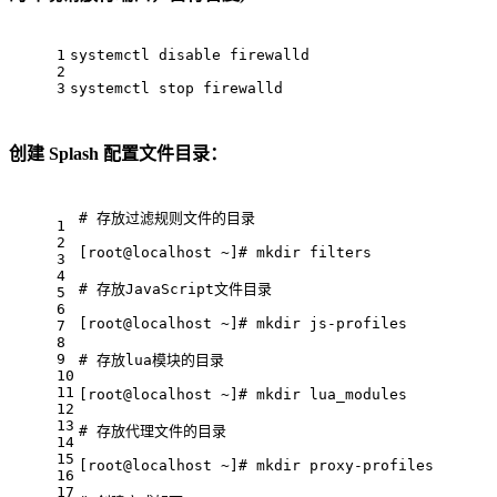
1
systemctl 
disable
 firewalld
2
3
systemctl 
stop
 firewalld
创建 Splash 配置文件目录：
# 存放过滤规则文件的目录
1
2
[
root@
localhost ~]# mkdir filters
3
4
# 存放JavaScript文件目录
5
6
[
root@
localhost ~]# mkdir js-profiles
7
8
9
# 存放lua模块的目录
10
11
[
root@
localhost ~]# mkdir lua_modules
12
13
# 存放代理文件的目录
14
15
[
root@
localhost ~]# mkdir proxy-profiles
16
17