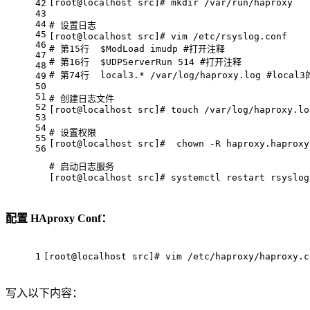
[root
@localhost
 src]
# mkdir /var/run/haproxy
42
43
44
# 设置日志
45
[root
@localhost
 src]
# vim /etc/rsyslog.conf
46
# 第15行  $ModLoad imudp #打开注释
47
# 第16行  $UDPServerRun 514 #打开注释
48
# 第74行  local3.* /var/log/haproxy.log #local
49
50
51
# 创建日志文件
52
[root
@localhost
 src]
# touch /var/log/haproxy.lo
53
54
# 设置权限
55
[root
@localhost
 src]
#  chown -R haproxy.haproxy
56
# 启动日志服务
[root
@localhost
 src]
# systemctl restart rsyslog
配置 HAproxy Conf：
1
[root
@localhost
 src]
# vim /etc/haproxy/haproxy.c
写入以下内容：