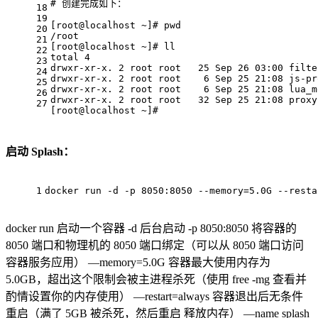
# 创建完成如下：
18
19
[
root@
localhost ~]# pwd
20
/root
21
[
root@
localhost ~]# ll
22
total 
4
23
drwxr-xr-x. 
2
 root root   
25
 Sep 
26
03
:
00
 filte
24
drwxr-xr-x. 
2
 root root    
6
 Sep 
25
21
:
08
 js-pr
25
drwxr-xr-x. 
2
 root root    
6
 Sep 
25
21
:
08
 lua_m
26
drwxr-xr-x. 
2
 root root   
32
 Sep 
25
21
:
08
 proxy
27
[
root@
localhost ~]#
启动 Splash：
1
docker run -d -p 
8050
:
8050
 --memory=
5.0
G --resta
docker run 启动一个容器 -d 后台启动 -p 8050:8050 将容器的
8050 端口和物理机的 8050 端口绑定（可以从 8050 端口访问
容器服务应用） —memory=5.0G 容器最大使用内存为
5.0GB，超出这个限制会被主进程杀死（使用 free -mg 查看并
酌情设置你的内存使用） —restart=always 容器退出后无条件
重启（满了 5GB 被杀死，然后重启 释放内存） —name splash