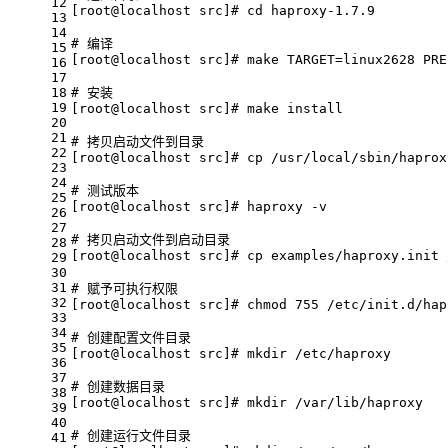
12
[root
@localhost
 src]
# cd haproxy-1.7.9
13
14
# 编译
15
[root
@localhost
 src]
# make TARGET=linux2628 PRE
16
17
18
# 安装
19
[root
@localhost
 src]
# make install
20
21
# 拷贝启动文件到目录
22
[root
@localhost
 src]
# cp /usr/local/sbin/haprox
23
24
# 测试版本
25
[root
@localhost
 src]
# haproxy -v
26
27
# 拷贝启动文件到启动目录
28
[root
@localhost
 src]
# cp examples/haproxy.init 
29
30
31
# 赋予可执行权限
32
[root
@localhost
 src]
# chmod 755 /etc/init.d/hap
33
34
# 创建配置文件目录
35
[root
@localhost
 src]
# mkdir /etc/haproxy
36
37
# 创建数据目录
38
[root
@localhost
 src]
# mkdir /var/lib/haproxy
39
40
# 创建运行文件目录
41