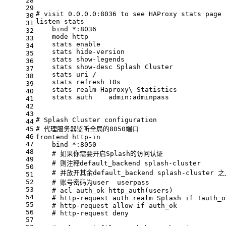
28
29
# visit 0.0.0.0:8036 to see HAProxy stats page
30
listen
stats
31
bind
*:8036
32
mode
http
33
stats
enable
34
stats
hide-version
35
stats
show-legends
36
stats
show-desc Splash Cluster
37
stats
uri /
38
stats
refresh 10s
39
stats
realm Haproxy\ Statistics
40
stats
auth    admin:adminpass
41
42
43
# Splash Cluster configuration
44
45
# 代理服务器监听全局的8050端口
46
frontend
http-in
47
bind
*:8050
48
    # 如果你需要开启Splash的访问认证
49
    # 则注释default_backend splash-cluster
50
    # 并放开其余default_backend splash-cluste
51
52
    # 账号密码为user  userpass
53
    # acl auth_ok http_auth(users)
54
    # http-request auth realm Splash if !auth_o
55
    # http-request allow if auth_ok
56
    # http-request deny
57