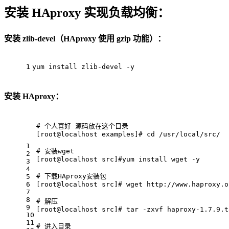
安装 HAproxy 实现负载均衡：
安装 zlib-devel（HAproxy 使用 gzip 功能）：
1
yum 
install
 zlib-devel -y
安装 HAproxy：
# 个人喜好 源码放在这个目录
[root
@localhost
 examples]
# cd /usr/local/src/
1
# 安装wget
2
[root
@localhost
 src]
#yum install wget -y
3
4
# 下载HAproxy安装包
5
6
[root
@localhost
 src]
# wget http://www.haproxy.o
7
8
# 解压
9
[root
@localhost
 src]
# tar -zxvf haproxy-1.7.9.t
10
11
# 进入目录