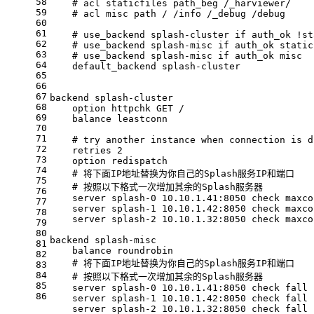
58
    # acl staticfiles path_beg /_harviewer/
59
    # acl misc path / /info /_debug /debug
60
61
    # use_backend splash-cluster if auth_ok !st
62
    # use_backend splash-misc if auth_ok static
63
    # use_backend splash-misc if auth_ok misc
64
default_backend
splash-cluster
65
66
67
backend
splash-cluster
68
option
httpchk GET /
69
balance
leastconn
70
71
    # try another instance when connection is d
72
retries
2
73
option
redispatch
74
    # 将下面IP地址替换为你自己的Splash服务IP和端口
75
    # 按照以下格式一次增加其余的Splash服务器
76
server
splash-0 10.10.1.41:8050 check maxco
77
server
splash-1 10.10.1.42:8050 check maxco
78
server
splash-2 10.10.1.32:8050 check maxco
79
80
backend
splash-misc
81
balance
roundrobin
82
    # 将下面IP地址替换为你自己的Splash服务IP和端口
83
84
    # 按照以下格式一次增加其余的Splash服务器
85
server
splash-0 10.10.1.41:8050 check fall 
86
server
splash-1 10.10.1.42:8050 check fall 
server
splash-2 10.10.1.32:8050 check fall 