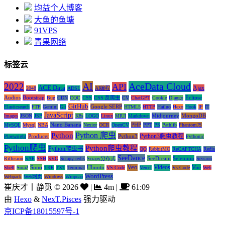
均益个人博客
大鱼的鱼塘
91VPS
青果网络
标签云
AI
AceData Cloud
2022
API
ACE Data
Ajax
2048
ADSL
AI编程
Audios
Bootstrap
Eclipse
Bug
CDN
CQC
CSS
CSS 反爬虫
CV
ChatGPT
Cookie
Django
GitHub
Google SERP
Elasticsearch
FTP
Gemini
Git
HTML5
HTTP
Hailuo
Hexo
Hook
IP
IT
JavaScript
Midjourney
MongoDB
Images
JSON
JSP
K8s
LOGO
Linux
MIUI
Markdown
Nano Banana
PHP
MySQL
Mysql
NBA
Nexior
OCR
OpenCV
PPT
PS
Pathlib
PhantomJS
Python 爬虫
Python
Python3爬虫教程
Producer
Python3
Playwright
Pythonic
Python爬虫
Python爬虫教程
Python爬虫书
QQ
RabbitMQ
ReCAPTCHA
Redis
SeeDance
SeeDream
Selenium
Riffusion
SAE
SSH
SVG
Scrapy-redis
Scrapy分布式
Session
Veo
Videos
Suno
Ubuntu
Vue
Shell
Sora2
TKE
TXT
Terminal
VS Code
Vercel
Vs Code
Web
WordPress
Webpack
Web网页
Windows
Winpcap
崔庆才丨静觅
©
2026
|
4m
|
61:09
由
Hexo
&
NexT.Pisces
强力驱动
京ICP备18015597号-1