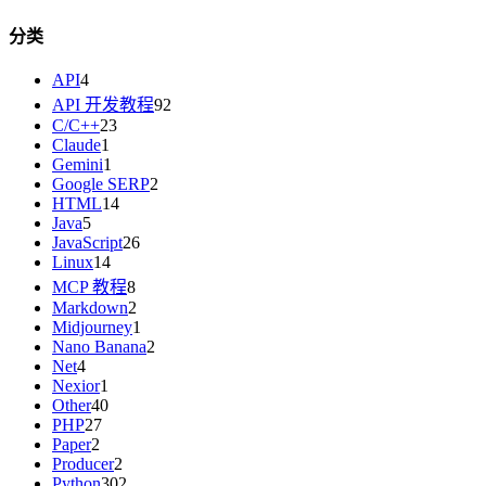
分类
API
4
API 开发教程
92
C/C++
23
Claude
1
Gemini
1
Google SERP
2
HTML
14
Java
5
JavaScript
26
Linux
14
MCP 教程
8
Markdown
2
Midjourney
1
Nano Banana
2
Net
4
Nexior
1
Other
40
PHP
27
Paper
2
Producer
2
Python
302