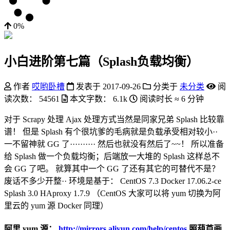
0%
小白进阶第七篇（Splash负载均衡）
作者
哎哟卧槽
发表于
2017-09-26
分类于
未分类
阅
读次数：
54561
本文字数：
6.1k
阅读时长 ≈
6 分钟
对于 Scrapy 处理 Ajax 处理方式当然是同家兄弟 Splash 比较靠
谱！ 但是 Splash 有个很坑爹的毛病就是负载承受相对较小··
一不留神就 GG 了·········· 然后也就没有然后了~~！ 所以准备
给 Splash 做一个负载均衡；后端放一大堆的 Splash 这样总不
会 GG 了吧。 就算其中一个 GG 了还有其它的可替代不是？
废话不多少开整·· 环境是基于： CentOS 7.3 Docker 17.06.2-ce
Splash 3.0 HAproxy 1.7.9 （CentOS 大家可以将 yum 切换为阿
里云的 yum 源 Docker 同理）
阿里 yum 源：
http://mirrors.aliyun.com/help/centos
照葫芦画