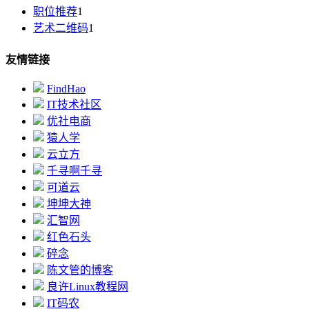
职位推荐
1
艺术二维码
1
友情链接
FindHao
IT技术社区
优社电商
猿人学
云立方
千寻啊千寻
可道云
坤坤大神
汇智网
红色石头
碎念
陈文管的博客
良许Linux教程网
IT码农