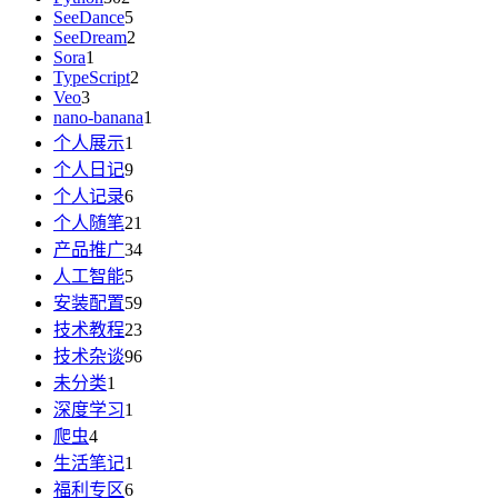
SeeDance
5
SeeDream
2
Sora
1
TypeScript
2
Veo
3
nano-banana
1
个人展示
1
个人日记
9
个人记录
6
个人随笔
21
产品推广
34
人工智能
5
安装配置
59
技术教程
23
技术杂谈
96
未分类
1
深度学习
1
爬虫
4
生活笔记
1
福利专区
6