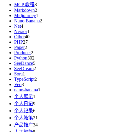
MCP 教程
8
Markdown
2
Midjourney
1
Nano Banana
2
Net
4
Nexior
1
Other
40
PHP
27
Paper
2
Producer
2
Python
302
SeeDance
5
SeeDream
2
Sora
1
TypeScript
2
Veo
3
nano-banana
1
个人展示
1
个人日记
9
个人记录
6
个人随笔
21
产品推广
34
人工智能
5