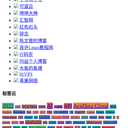
可道云
坤坤大神
汇智网
红色石头
碎念
陈文管的博客
良许Linux教程网
IT码农
均益个人博客
大鱼的鱼塘
91VPS
青果网络
标签云
AI
AceData Cloud
2022
API
ACE Data
Ajax
2048
ADSL
AI编程
Audios
Bootstrap
Eclipse
Bug
CDN
CQC
CSS
CSS 反爬虫
CV
ChatGPT
Cookie
Django
GitHub
Google SERP
Elasticsearch
FTP
Gemini
Git
HTML5
HTTP
Hailuo
Hexo
Hook
IP
IT
JavaScript
Midjourney
MongoDB
Images
JSON
JSP
K8s
LOGO
Linux
MIUI
Markdown
Nano Banana
PHP
MySQL
Mysql
NBA
Nexior
OCR
OpenCV
PPT
PS
Pathlib
PhantomJS