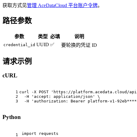
获取方式见
管理 AceDataCloud 平台账户令牌
。
路径参数
参数
类型
必填
说明
UUID
✅
credential_id
要轮换的凭证 ID
请求示例
cURL
1
curl -X POST 'https://platform.acedata.cloud/api
2
  -H 'accept: application/json' \
3
  -H 'authorization: Bearer platform-v1-92eb****
Python
import
 requests
1