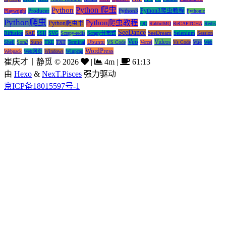
Python 爬虫
Python
Python3爬虫教程
Producer
Python3
Playwright
Pythonic
Python爬虫
Python爬虫教程
Python爬虫书
QQ
RabbitMQ
ReCAPTCHA
Redis
SeeDance
SeeDream
Selenium
Riffusion
SAE
SSH
SVG
Scrapy-redis
Scrapy分布式
Session
Veo
Videos
Suno
Ubuntu
Vue
Shell
Sora2
TKE
TXT
Terminal
VS Code
Vercel
Vs Code
Web
WordPress
Webpack
Web网页
Windows
Winpcap
崔庆才丨静觅
©
2026
|
4m
|
61:13
由
Hexo
&
NexT.Pisces
强力驱动
京ICP备18015597号-1