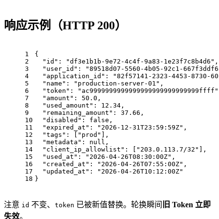
响应示例（HTTP 200）
1
{
2
"id"
: 
"df3e1b1b-9e72-4c4f-9a83-1e23f7c8b4d6"
,
3
"user_id"
: 
"89518d07-5560-4b05-92c1-667f3ddf6
4
"application_id"
: 
"82f57141-2323-4453-8730-60
5
"name"
: 
"production-server-01"
,
6
"token"
: 
"ac9999999999999999999999999999ffff"
7
"amount"
: 
50.0
,
8
"used_amount"
: 
12.34
,
9
"remaining_amount"
: 
37.66
,
10
"disabled"
: 
false
,
11
"expired_at"
: 
"2026-12-31T23:59:59Z"
,
12
"tags"
: [
"prod"
],
13
"metadata"
: 
null
,
14
"client_ip_allowlist"
: [
"203.0.113.7/32"
],
15
"used_at"
: 
"2026-04-26T08:30:00Z"
,
16
"created_at"
: 
"2026-04-26T07:55:00Z"
,
17
"updated_at"
: 
"2026-04-26T10:12:00Z"
18
}
注意
不变、
已被新值替换。轮换瞬间
旧 Token 立即
id
token
失效
。