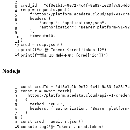
2
cred_id = 
"df3e1b1b-9e72-4c4f-9a83-1e23f7c8b4d6
3
resp = requests.post(
4
f"https://platform.acedata.cloud/api/v1/cre
5
    headers={
6
"accept"
: 
"application/json"
,
7
"authorization"
: 
"Bearer platform-v1-92
8
    },
9
    timeout=
10
,
10
)
11
cred = resp.json()
12
print(
f"✅ 新 Token: 
{cred[
'token'
]}
"
)
13
14
print(
f"凭证 ID 保持不变: 
{cred[
'id'
]}
"
)
Node.js
const
 credId = 
'df3e1b1b-9e72-4c4f-9a83-1e23f7c
1
const
 r = 
await
 fetch(
2
`https://platform.acedata.cloud/api/v1/creden
3
  {
4
    method: 
'POST'
,
5
    headers: { 
authorization
: 
'Bearer platform-
6
  }
7
)
8
const
 cred = 
await
 r.json()
9
10
console
.log(
'新 Token:'
, cred.token)