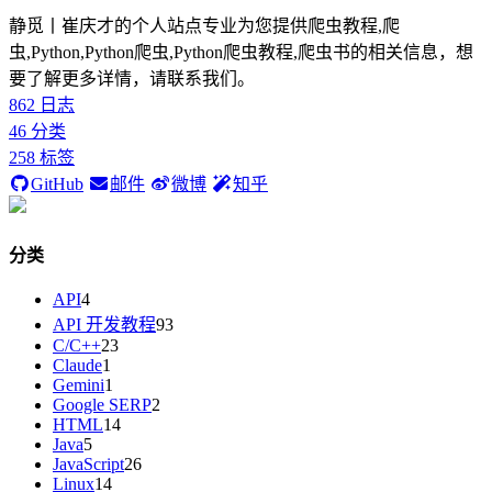
静觅丨崔庆才的个人站点专业为您提供爬虫教程,爬
虫,Python,Python爬虫,Python爬虫教程,爬虫书的相关信息，想
要了解更多详情，请联系我们。
862
日志
46
分类
258
标签
GitHub
邮件
微博
知乎
分类
API
4
API 开发教程
93
C/C++
23
Claude
1
Gemini
1
Google SERP
2
HTML
14
Java
5
JavaScript
26
Linux
14