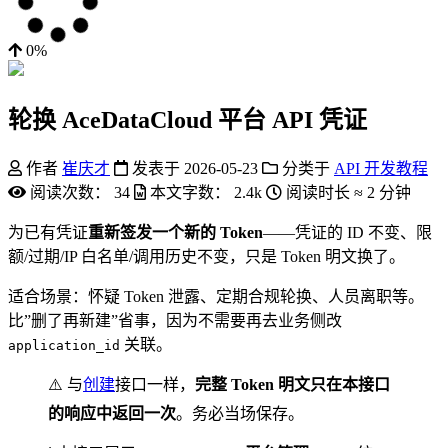
0%
轮换 AceDataCloud 平台 API 凭证
作者
崔庆才
发表于
2026-05-23
分类于
API 开发教程
阅读次数：
34
本文字数：
2.4k
阅读时长 ≈
2 分钟
为已有凭证
重新签发一个新的 Token
——凭证的 ID 不变、限
额/过期/IP 白名单/调用历史不变，只是 Token 明文换了。
适合场景：怀疑 Token 泄露、定期合规轮换、人员离职等。
比”删了再新建”省事，因为不需要再去业务侧改
关联。
application_id
⚠️ 与
创建
接口一样，
完整 Token 明文只在本接口
的响应中返回一次
。务必当场保存。