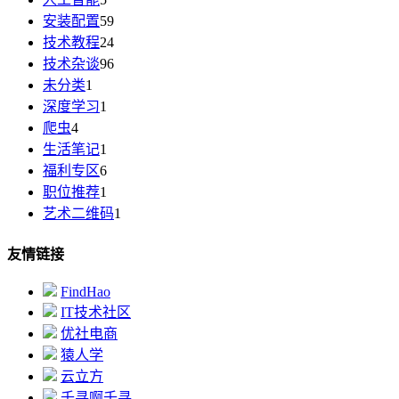
安装配置
59
技术教程
24
技术杂谈
96
未分类
1
深度学习
1
爬虫
4
生活笔记
1
福利专区
6
职位推荐
1
艺术二维码
1
友情链接
FindHao
IT技术社区
优社电商
猿人学
云立方
千寻啊千寻