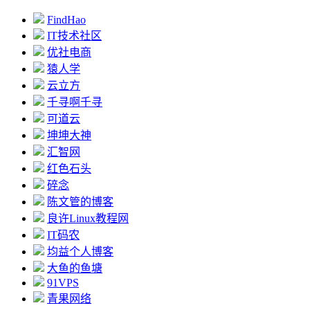
FindHao
IT技术社区
优社电商
猿人学
云立方
千寻啊千寻
可道云
坤坤大神
汇智网
红色石头
碎念
陈文管的博客
良许Linux教程网
IT码农
均益个人博客
大鱼的鱼塘
91VPS
青果网络