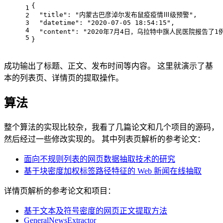
{
1
"title"
: 
"内蒙古巴彦淖尔发布鼠疫疫情Ⅲ级预警"
,
2
3
"datetime"
: 
"2020-07-05 18:54:15"
,
4
"content"
: 
"2020年7月4日，乌拉特中旗人民医院报告
5
}
成功输出了标题、正文、发布时间等内容。 这里就演示了基
本的列表页、详情页的提取操作。
算法
整个算法的实现比较杂，我看了几篇论文和几个项目的源码，
然后经过一些修改实现的。 其中列表页解析的参考论文：
面向不规则列表的网页数据抽取技术的研究
基于块密度加权标签路径特征的 Web 新闻在线抽取
详情页解析的参考论文和项目：
基于文本及符号密度的网页正文提取方法
GeneralNewsExtractor