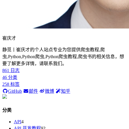
崔庆才
静觅丨崔庆才的个人站点专业为您提供爬虫教程,爬
虫,Python,Python爬虫,Python爬虫教程,爬虫书的相关信息，想
要了解更多详情，请联系我们。
861
日志
46
分类
258
标签
GitHub
邮件
微博
知乎
分类
API
4
API 开发教程
92