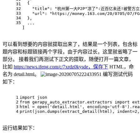
  {
31
32
"title"
: 
"杭州第一大P2P"
凉了
":近百亿未还!被警方立
33
"url"
: 
"https://money.163.com/20/0705/07/FG
34
  },
35
  ...
]
可以看到想要的内容就提取出来了，结果是一个列表，包含标
题内容和标题链接两个字段，由于内容过长，这里就省略了一
部分。 接着我们再测试下正文的提取，随便打开一篇文章，
比如
https://news.ifeng.com/c/7xrdz0kysde，保存下
HTML，命
名为 detail.html。
编写测试代码
如下：
1
import json
2
from
 gerapy_auto_extractor.extractors import ext
3
html = open(
'detail.html'
, 
encoding
=
'utf-8'
).rea
4
print
(json.dumps(extract_detail(html), 
indent
=2,
运行结果如下：