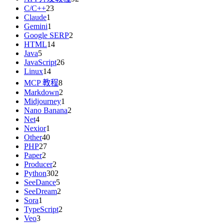
C/C++
23
Claude
1
Gemini
1
Google SERP
2
HTML
14
Java
5
JavaScript
26
Linux
14
MCP 教程
8
Markdown
2
Midjourney
1
Nano Banana
2
Net
4
Nexior
1
Other
40
PHP
27
Paper
2
Producer
2
Python
302
SeeDance
5
SeeDream
2
Sora
1
TypeScript
2
Veo
3