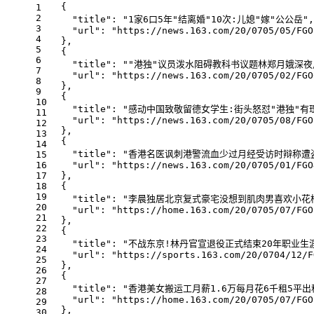
  {
1
2
"title"
: 
"1家6口5年"
结离婚
"10次:儿媳"
嫁
"公公岳"
,
3
"url"
: 
"https://news.163.com/20/0705/05/FGO
4
  },
5
  {
6
"title"
: 
""
港独
"议员泼水阻碍教科书议题林郑月娥深夜
7
"url"
: 
"https://news.163.com/20/0705/02/FGO
8
  },
9
  {
10
"title"
: 
"感动中国致敬留德女学生:街头怒怼"
港独
"有
11
"url"
: 
"https://news.163.com/20/0705/08/FGO
12
  },
13
  {
14
"title"
: 
"香港名医讽刺港警流血少过月经受访时辩称遭
15
16
"url"
: 
"https://news.163.com/20/0705/01/FGO
17
  },
18
  {
19
"title"
: 
"李晨独居北京复式豪宅没想到肌肉男喜欢小花
20
"url"
: 
"https://home.163.com/20/0705/07/FGO
21
  },
22
  {
23
"title"
: 
"不战东京!林丹官宣退役正式结束20年职业生
24
"url"
: 
"https://sports.163.com/20/0704/12/F
25
  },
26
  {
27
"title"
: 
"香港美女搬运工月薪1.6万每月花6千租5平出
28
"url"
: 
"https://home.163.com/20/0705/07/FGO
29
  },
30