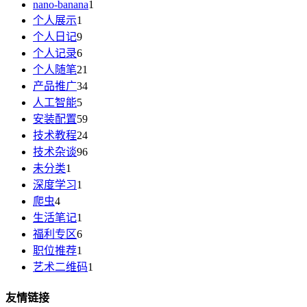
nano-banana
1
个人展示
1
个人日记
9
个人记录
6
个人随笔
21
产品推广
34
人工智能
5
安装配置
59
技术教程
24
技术杂谈
96
未分类
1
深度学习
1
爬虫
4
生活笔记
1
福利专区
6
职位推荐
1
艺术二维码
1
友情链接