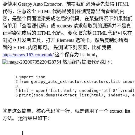
要使用 Gerapy Auto Extractor，前提我们必须要先获得 HTML
代码，注意这个 HTML 代码是我们在浏览器里面看到的内
容，是整个页面渲染完成之后的代码。在某些情况下如果我们
简单用「查看源代码」或 requests 请求获取到的源码并不是真
正渲染完成后的 HTML 代码。 要获取完整 HTML 代码可以在
浏览器开发者工具，打开 Elements 选项卡，然后复制你所看
到的 HTML 内容即可。 先测试下列表页，比如我把
https://news.163.com/rank/
这个保存为 list.html，
然后编写提取代码如下：
1
import json
2
from
 gerapy_auto_extractor.extractors.list impor
3
4
html = open(
'list.html'
, 
encoding
=
'utf-8'
).read(
5
print
(json.dumps(extract_list(html), 
indent
=2, 
e
就是这么简单，核心代码就一行，就是调用了一个 extract_list
方法。 运行结果如下：
[