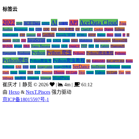
标签云
AI
AceData Cloud
2022
API
ACE Data
Ajax
2048
ADSL
AI编程
Audios
Bootstrap
Eclipse
Bug
CDN
CQC
CSS
CSS 反爬虫
CV
ChatGPT
Cookie
Django
GitHub
Google SERP
Elasticsearch
FTP
Gemini
Git
HTML5
HTTP
Hailuo
Hexo
Hook
IP
IT
JavaScript
Midjourney
MongoDB
Images
JSON
JSP
K8s
LOGO
Linux
MIUI
Markdown
Nano Banana
PHP
MySQL
Mysql
NBA
Nexior
OCR
OpenCV
PPT
PS
Pathlib
PhantomJS
Python 爬虫
Python
Python3爬虫教程
Producer
Python3
Playwright
Pythonic
Python爬虫
Python爬虫教程
Python爬虫书
QQ
RabbitMQ
ReCAPTCHA
Redis
SeeDance
SeeDream
Selenium
Riffusion
SAE
SSH
SVG
Scrapy-redis
Scrapy分布式
Session
Veo
Videos
Suno
Ubuntu
Vue
Shell
Sora2
TKE
TXT
Terminal
VS Code
Vercel
Vs Code
Web
WordPress
Webpack
Web网页
Windows
Winpcap
崔庆才丨静觅
©
2026
|
4m
|
61:12
由
Hexo
&
NexT.Pisces
强力驱动
京ICP备18015597号-1