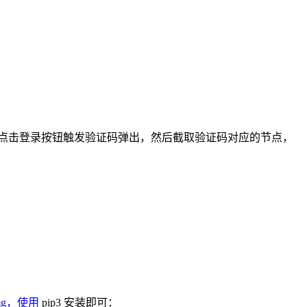
，模拟点击登录按钮触发验证码弹出，然后截取验证码对应的节点，
belImg，使用
pip3 安装即可：