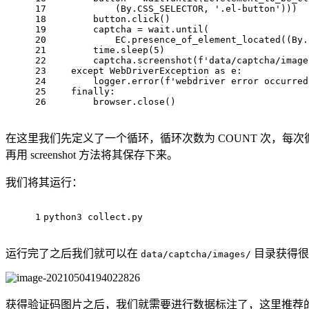
17
            (By.CSS_SELECTOR, 
'.el-button'
)))
18
        button.click()
19
        captcha = wait.until(
20
            EC.presence_of_element_located((By.
21
        time.sleep(
5
)
22
        captcha.screenshot(
f'data/captcha/image
23
except
 WebDriverException 
as
 e:
24
        logger.error(
f'webdriver error occurred
25
finally
:
26
        browser.close()
在这里我们先定义了一个循环，循环次数为 COUNT 次，每次
再用 screenshot 方法将其保存下来。
我们将其运行：
1
python3
 collect.
py
运行完了之后我们就可以在
目录获得很
data/captcha/images/
获得验证码图片之后，我们就需要进行数据标注了，这里推荐的工具是 l