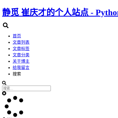
静觅
崔庆才的个人站点 - Pyth
首页
文章列表
文章标签
文章分类
关于博主
给我留言
搜索