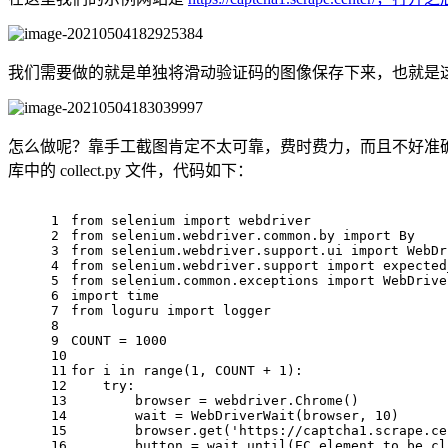
我们需要做的就是单独将滑动验证码的图像保存下来，也就是
怎么做呢？靠手工截图肯定不太可靠，费时费力，而且不好准
库中的 collect.py 文件，代码如下：
1
from
 selenium 
import
 webdriver
2
from
 selenium.webdriver.common.by 
import
 By
3
from
 selenium.webdriver.support.ui 
import
 WebDr
4
from
 selenium.webdriver.support 
import
 expected
5
from
 selenium.common.exceptions 
import
 WebDrive
6
import
 time
7
from
 loguru 
import
 logger
8
9
COUNT = 
1000
10
11
for
 i 
in
 range(
1
, COUNT + 
1
):
12
try
:
13
        browser = webdriver.Chrome()
14
        wait = WebDriverWait(browser, 
10
)
15
        browser.get(
'https://captcha1.scrape.ce
16
        button = wait.until(EC.element_to_be_cl