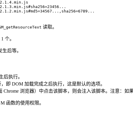
2.1
.
4
.
min
.js
2.1
.
3
.
min
.js#sha256=
23456
...
2.1
.
2
.
min
.js#md5=
34567
...,
sha256
=
6789
...
读取。
GM_getResourceText
1 个。
发生后等。
生后执行。
，即 DOM 加载完成之后执行，这是默认的选项。
 Chrome 浏览器）中点击该脚本，则会注入该脚本。注意：
GM 函数的使用权限。