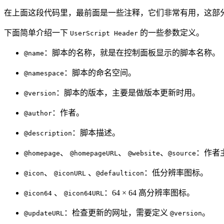
在上面这段代码里，最前面是一些注释，它们非常有用，这部
下面简单介绍一下
的一些参数定义。
UserScript Header
：脚本的名称，就是在控制面板显示的脚本名称。
@name
：脚本的命名空间。
@namespace
：脚本的版本，主要是做版本更新时用。
@version
：作者。
@author
：脚本描述。
@description
、
、
、
：作者主
@homepage
@homepageURL
@website
@source
、
、
：低分辨率图标。
@icon
@iconURL
@defaulticon
、
：64 × 64 高分辨率图标。
@icon64
@icon64URL
：检查更新的网址，需要定义
。
@updateURL
@version