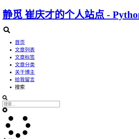
静觅
崔庆才的个人站点 - Pyth
首页
文章列表
文章标签
文章分类
关于博主
给我留言
搜索