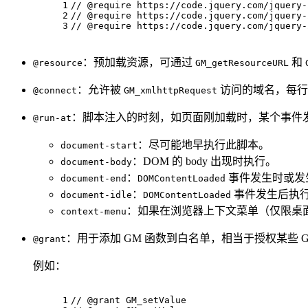
1
// @require http
s:
//code.jquery.
com
/jquery-
2
// @require http
s:
//code.jquery.
com
/jquery-
3
// @require http
s:
//code.jquery.
com
/jquery-
：预加载资源，可通过
和
@resource
GM_getResourceURL
：允许被
访问的域名，每行 
@connect
GM_xmlhttpRequest
：脚本注入的时刻，如页面刚加载时，某个事件
@run-at
：尽可能地早执行此脚本。
document-start
：DOM 的 body 出现时执行。
document-body
：
事件发生时或发
document-end
DOMContentLoaded
：
事件发生后执行
document-idle
DOMContentLoaded
：如果在浏览器上下文菜单（仅限桌面
context-menu
：用于添加 GM 函数到白名单，相当于授权某些 
@grant
例如：
1
// @
grant
 GM_setValue