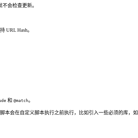
就不会检查更新。
RL Hash。
和
。
ude
@match
本会在自定义脚本执行之前执行，比如引入一些必须的库，如 jQ