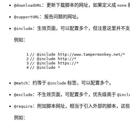
：更新下载脚本的网址，如果定义成
@downloadURL
none
：报告问题的网址。
@supportURL
：生效页面，可以配置多个，但注意这里并不支持 U
@include
例如：
1
//
 @include http:
//www.tampermonkey.net/
*
2
//
 @include http:
//
*
3
//
 @include https:
//
*
4
//
 @include *
：约等于
标签，可以配置多个。
@match
@include
：不生效页面，可配置多个，优先级高于
@exclude
@incl
：附加脚本网址，相当于引入外部的脚本，这些脚
@require
例如：