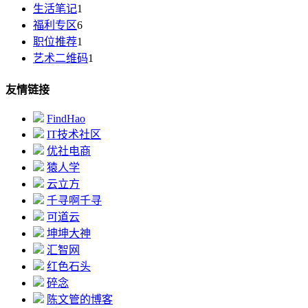
生活笔记
1
福利专区
6
职位推荐
1
艺术二维码
1
友情链接
FindHao
IT技术社区
优社电商
猿人学
云立方
千寻啊千寻
可道云
坤坤大神
汇智网
红色石头
碎念
陈文管的博客