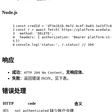
Node.js
1
const
 credId = 
'df3e1b1b-9e72-4c4f-9a83-1e23f7c8
2
const
 r = 
await
 fetch(
`https://platform.acedata.
3
  method: 
'DELETE'
,
4
  headers: { 
authorization
: 
'Bearer platform-v1-
5
})
6
console
.log(
'status:'
, r.status) 
// 204
响应
成功
：
，
无响应体
。
HTTP 204 No Content
失败
：返回错误 JSON，见下表。
错误处理
HTTP
code
含义
401
not_authenticated
缺少账户令牌