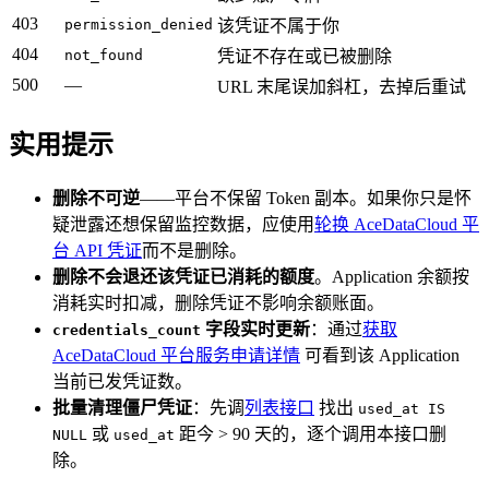
403
permission_denied
该凭证不属于你
404
not_found
凭证不存在或已被删除
500
—
URL 末尾误加斜杠，去掉后重试
实用提示
删除不可逆
——平台不保留 Token 副本。如果你只是怀
疑泄露还想保留监控数据，应使用
轮换 AceDataCloud 平
台 API 凭证
而不是删除。
删除不会退还该凭证已消耗的额度
。Application 余额按
消耗实时扣减，删除凭证不影响余额账面。
字段实时更新
：通过
获取
credentials_count
AceDataCloud 平台服务申请详情
可看到该 Application
当前已发凭证数。
批量清理僵尸凭证
：先调
列表接口
找出
used_at IS
或
距今 > 90 天的，逐个调用本接口删
NULL
used_at
除。