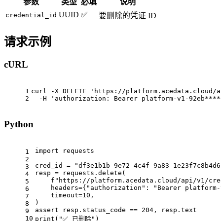
参数
类型
必填
说明
UUID
✅
credential_id
要删除的凭证 ID
请求示例
cURL
1
curl -X DELETE 'https://platform.acedata.cloud/a
2
  -H 'authorization: Bearer platform-v1-92eb****
Python
import
 requests
1
2
cred_id = 
"df3e1b1b-9e72-4c4f-9a83-1e23f7c8b4d6
3
resp = requests.delete(
4
f"https://platform.acedata.cloud/api/v1/cre
5
    headers={
"authorization"
: 
"Bearer platform-
6
    timeout=
10
,
7
)
8
assert
 resp.status_code == 
204
, resp.text
9
10
print(
"✅ 已删除"
)