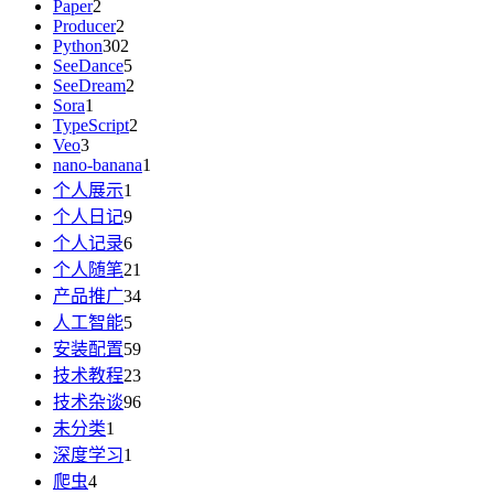
Paper
2
Producer
2
Python
302
SeeDance
5
SeeDream
2
Sora
1
TypeScript
2
Veo
3
nano-banana
1
个人展示
1
个人日记
9
个人记录
6
个人随笔
21
产品推广
34
人工智能
5
安装配置
59
技术教程
23
技术杂谈
96
未分类
1
深度学习
1
爬虫
4