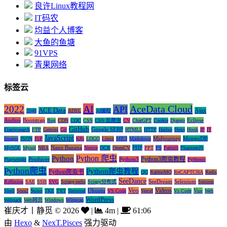
良许Linux教程网
IT码农
均益个人博客
大鱼的鱼塘
91VPS
青果网络
标签云
AI
AceData Cloud
2022
API
ACE Data
Ajax
2048
ADSL
AI编程
Audios
Bootstrap
Eclipse
Bug
CDN
CQC
CSS
CSS 反爬虫
CV
ChatGPT
Cookie
Django
GitHub
Google SERP
Elasticsearch
FTP
Gemini
Git
HTML5
HTTP
Hailuo
Hexo
Hook
IP
IT
JavaScript
Midjourney
MongoDB
Images
JSON
JSP
K8s
LOGO
Linux
MIUI
Markdown
Nano Banana
PHP
MySQL
Mysql
NBA
Nexior
OCR
OpenCV
PPT
PS
Pathlib
PhantomJS
Python 爬虫
Python
Python3爬虫教程
Producer
Python3
Playwright
Pythonic
Python爬虫
Python爬虫教程
Python爬虫书
QQ
RabbitMQ
ReCAPTCHA
Redis
SeeDance
SeeDream
Selenium
Riffusion
SAE
SSH
SVG
Scrapy-redis
Scrapy分布式
Session
Veo
Videos
Suno
Ubuntu
Vue
Shell
Sora2
TKE
TXT
Terminal
VS Code
Vercel
Vs Code
Web
WordPress
Webpack
Web网页
Windows
Winpcap
崔庆才丨静觅
©
2026
|
4m
|
61:06
由
Hexo
&
NexT.Pisces
强力驱动