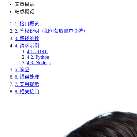
文章目录
站点概览
1.
接口概览
2.
鉴权说明（如何获取账户令牌）
3.
路径参数
4.
请求示例
4.1.
cURL
4.2.
Python
4.3.
Node.js
5.
响应
6.
错误处理
7.
实用提示
8.
相关接口