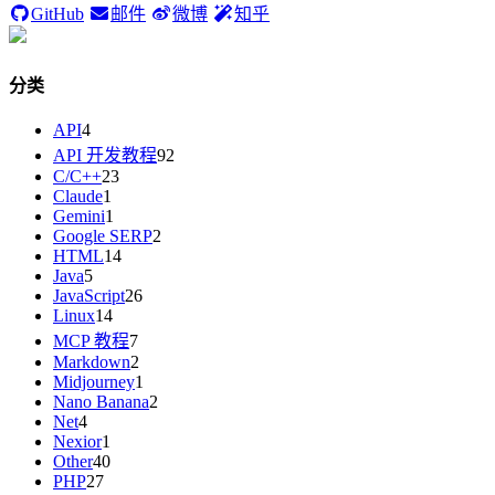
GitHub
邮件
微博
知乎
分类
API
4
API 开发教程
92
C/C++
23
Claude
1
Gemini
1
Google SERP
2
HTML
14
Java
5
JavaScript
26
Linux
14
MCP 教程
7
Markdown
2
Midjourney
1
Nano Banana
2
Net
4
Nexior
1
Other
40
PHP
27