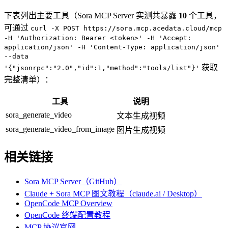
下表列出主要工具（Sora MCP Server 实测共暴露
10
个工具，
可通过
curl -X POST https://sora.mcp.acedata.cloud/mcp
-H 'Authorization: Bearer <token>' -H 'Accept:
application/json' -H 'Content-Type: application/json'
--data
获取
'{"jsonrpc":"2.0","id":1,"method":"tools/list"}'
完整清单）：
工具
说明
sora_generate_video
文本生成视频
sora_generate_video_from_image
图片生成视频
相关链接
Sora MCP Server（GitHub）
Claude + Sora MCP 图文教程（claude.ai / Desktop）
OpenCode MCP Overview
OpenCode 终端配置教程
MCP 协议官网