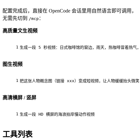
配置完成后，直接在 OpenCode 会话里用自然语言即可调用，
无需先切到
：
/mcp
高质量文生视频
1
生成一段 
5
 秒视频：日式咖啡馆的窗边，雨天，热咖啡冒着热气
图生视频
1
把这张人物概念图（链接 xxx）变成短视频，让人物缓缓抬头微笑
高清横屏 / 竖屏
1
生成一段 HD 横屏的海浪拍岸慢动作视频
工具列表