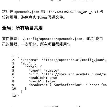
然后在
里用
占
opencode.json
{env:ACEDATACLOUD_API_KEY}
位符引用，避免真实 Token 写进文件。
全局：所有项目共用
文件位置：
，适合”我自
~/.config/opencode/opencode.json
己的机器，一次配好，所有项目都能用”。
1
{
2
"$schema"
: 
"https://opencode.ai/config.json"
,
3
"mcp"
: {
4
"sora"
: {
5
"type"
: 
"remote"
,
6
"url"
: 
"https://sora.mcp.acedata.cloud/mc
7
"enabled"
: 
true
,
8
"oauth"
: 
false
,
9
"headers"
: { 
"Authorization"
: 
"Bearer {en
10
    }
11
  }
12
}