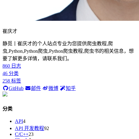
崔庆才
静觅丨崔庆才的个人站点专业为您提供爬虫教程,爬
虫,Python,Python爬虫,Python爬虫教程,爬虫书的相关信息，想
要了解更多详情，请联系我们。
860
日志
46
分类
258
标签
GitHub
邮件
微博
知乎
分类
API
4
API 开发教程
92
C/C++
23