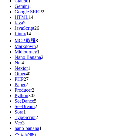
Claude
1
Gemini
1
Google SERP
2
HTML
14
Java
5
JavaScript
26
Linux
14
MCP 教程
8
Markdown
2
Midjourney
1
Nano Banana
2
Net
4
Nexior
1
Other
40
PHP
27
Paper
2
Producer
2
Python
302
SeeDance
5
SeeDream
2
Sora
1
TypeScript
2
Veo
3
nano-banana
1
个人展示
1