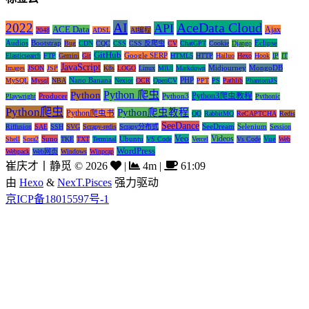
AI
AceData Cloud
2022
API
ACE Data
Ajax
2048
ADSL
AI编程
Audios
Bootstrap
Eclipse
Bug
CDN
CQC
CSS
CSS 反爬虫
CV
ChatGPT
Cookie
Django
GitHub
Google SERP
Elasticsearch
FTP
Gemini
Git
HTML5
HTTP
Hailuo
Hexo
Hook
IP
IT
JavaScript
Midjourney
MongoDB
Images
JSON
JSP
K8s
LOGO
Linux
MIUI
Markdown
Nano Banana
PHP
MySQL
Mysql
NBA
Nexior
OCR
OpenCV
PPT
PS
Pathlib
PhantomJS
Python 爬虫
Python
Python3爬虫教程
Producer
Python3
Playwright
Pythonic
Python爬虫
Python爬虫教程
Python爬虫书
QQ
RabbitMQ
ReCAPTCHA
Redis
SeeDance
SeeDream
Selenium
Riffusion
SAE
SSH
SVG
Scrapy-redis
Scrapy分布式
Session
Veo
Videos
Suno
Ubuntu
Vue
Shell
Sora2
TKE
TXT
Terminal
VS Code
Vercel
Vs Code
Web
WordPress
Webpack
Web网页
Windows
Winpcap
崔庆才丨静觅
©
2026
|
4m
|
61:09
由
Hexo
&
NexT.Pisces
强力驱动
京ICP备18015597号-1