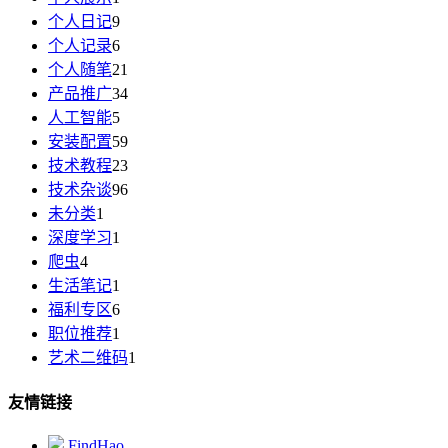
个人日记
9
个人记录
6
个人随笔
21
产品推广
34
人工智能
5
安装配置
59
技术教程
23
技术杂谈
96
未分类
1
深度学习
1
爬虫
4
生活笔记
1
福利专区
6
职位推荐
1
艺术二维码
1
友情链接
FindHao