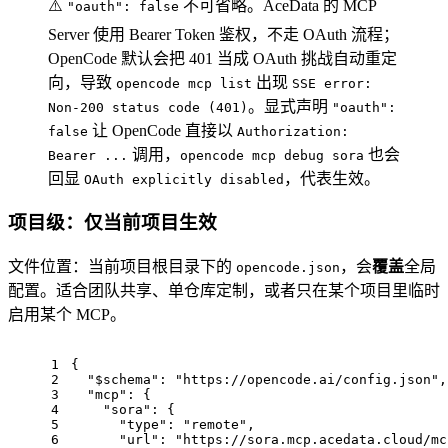
⚠️
不可省略。AceData 的 MCP
"oauth": false
Server 使用 Bearer Token 鉴权，不走 OAuth 流程；
OpenCode 默认会把 401 当成 OAuth 挑战自动重定
向，导致
出现
opencode mcp list
SSE error:
。显式声明
Non-200 status code (401)
"oauth":
让 OpenCode 直接以
false
Authorization:
调用，
也会
Bearer ...
opencode mcp debug sora
回显
，代表生效。
OAuth explicitly disabled
项目级：仅当前项目生效
文件位置：当前项目根目录下的
，会
覆盖
全局
opencode.json
配置。适合团队共享、单仓库定制，或者只在某个项目里临时
启用某个 MCP。
1
{
2
"$schema"
: 
"https://opencode.ai/config.json"
,
3
"mcp"
: {
4
"sora"
: {
5
"type"
: 
"remote"
,
6
"url"
: 
"https://sora.mcp.acedata.cloud/mc