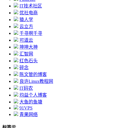
IT技术社区
优社电商
猿人学
云立方
千寻啊千寻
可道云
坤坤大神
汇智网
红色石头
碎念
陈文管的博客
良许Linux教程网
IT码农
均益个人博客
大鱼的鱼塘
91VPS
青果网络
标签云