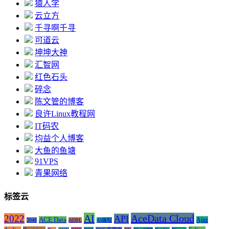
猿人学
云立方
千寻啊千寻
可道云
坤坤大神
汇智网
红色石头
碎念
陈文管的博客
良许Linux教程网
IT码农
均益个人博客
大鱼的鱼塘
91VPS
青果网络
标签云
AI
AceData Cloud
2022
API
ACE Data
Ajax
2048
ADSL
AI编程