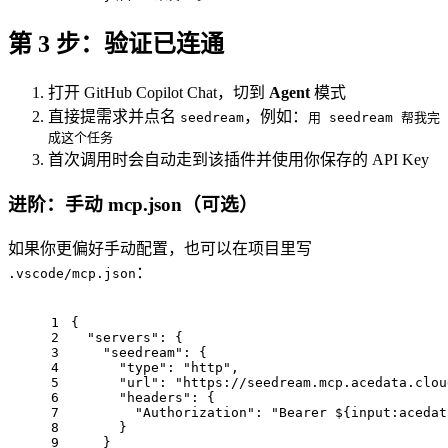
第 3 步：验证已连通
打开 GitHub Copilot Chat，切到
Agent
模式
直接提需求并点名
，例如：
seedream
用 seedream 帮我完
成这个任务
首次调用时会自动走到该插件并使用你保存的 API Key
进阶：手动 mcp.json（可选）
如果你更偏好手动配置，也可以在项目里写
：
.vscode/mcp.json
1
{
2
"servers"
: {
3
"seedream"
: {
4
"type"
: 
"http"
,
5
"url"
: 
"https://seedream.mcp.acedata.clou
6
"headers"
: {
7
"Authorization"
: 
"Bearer ${input:acedat
8
      }
9
    }