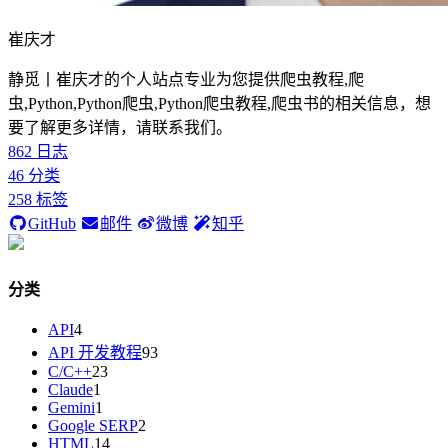
崔庆才
静觅丨崔庆才的个人站点专业为您提供爬虫教程,爬
虫,Python,Python爬虫,Python爬虫教程,爬虫书的相关信息，想
要了解更多详情，请联系我们。
862
日志
46
分类
258
标签
GitHub
邮件
微博
知乎
分类
API
4
API 开发教程
93
C/C++
23
Claude
1
Gemini
1
Google SERP
2
HTML
14