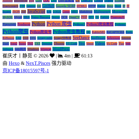
Audios
Bootstrap
Eclipse
Bug
CDN
CQC
CSS
CSS 反爬虫
CV
ChatGPT
Cookie
Django
GitHub
Google SERP
Elasticsearch
FTP
Gemini
Git
HTML5
HTTP
Hailuo
Hexo
Hook
IP
IT
JavaScript
Midjourney
MongoDB
Images
JSON
JSP
K8s
LOGO
Linux
MIUI
Markdown
Nano Banana
PHP
MySQL
Mysql
NBA
Nexior
OCR
OpenCV
PPT
PS
Pathlib
PhantomJS
Python 爬虫
Python
Python3爬虫教程
Producer
Python3
Playwright
Pythonic
Python爬虫
Python爬虫教程
Python爬虫书
QQ
RabbitMQ
ReCAPTCHA
Redis
SeeDance
SeeDream
Selenium
Riffusion
SAE
SSH
SVG
Scrapy-redis
Scrapy分布式
Session
Veo
Videos
Suno
Ubuntu
Vue
Shell
Sora2
TKE
TXT
Terminal
VS Code
Vercel
Vs Code
Web
WordPress
Webpack
Web网页
Windows
Winpcap
崔庆才丨静觅
©
2026
|
4m
|
61:13
由
Hexo
&
NexT.Pisces
强力驱动
京ICP备18015597号-1