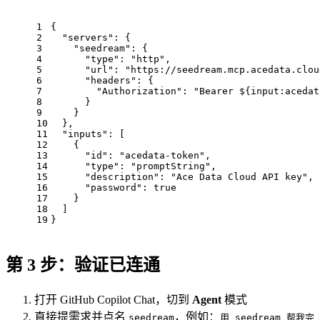
1
{
2
"servers"
: {
3
"seedream"
: {
4
"type"
: 
"http"
,
5
"url"
: 
"https://seedream.mcp.acedata.clou
6
"headers"
: {
7
"Authorization"
: 
"Bearer ${input:acedat
8
      }
9
    }
10
  },
11
"inputs"
: [
12
    {
13
"id"
: 
"acedata-token"
,
14
"type"
: 
"promptString"
,
15
"description"
: 
"Ace Data Cloud API key"
,
16
"password"
: 
true
17
    }
18
  ]
19
}
第 3 步：验证已连通
打开 GitHub Copilot Chat，切到
Agent
模式
直接提需求并点名
，例如：
seedream
用 seedream 帮我完