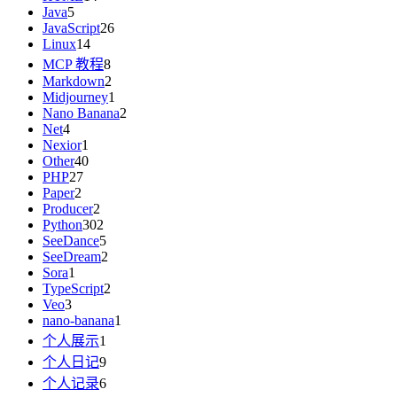
Java
5
JavaScript
26
Linux
14
MCP 教程
8
Markdown
2
Midjourney
1
Nano Banana
2
Net
4
Nexior
1
Other
40
PHP
27
Paper
2
Producer
2
Python
302
SeeDance
5
SeeDream
2
Sora
1
TypeScript
2
Veo
3
nano-banana
1
个人展示
1
个人日记
9
个人记录
6