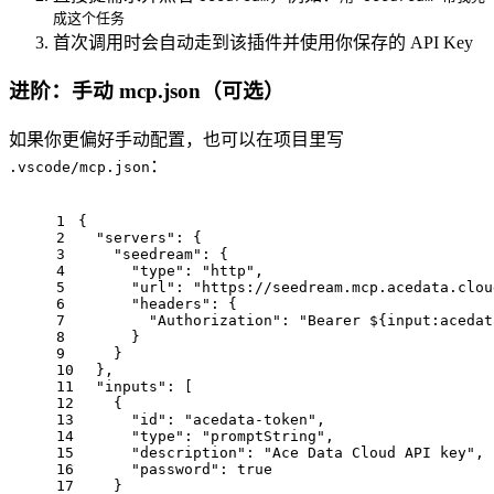
成这个任务
首次调用时会自动走到该插件并使用你保存的 API Key
进阶：手动 mcp.json（可选）
如果你更偏好手动配置，也可以在项目里写
：
.vscode/mcp.json
1
{
2
"servers"
: {
3
"seedream"
: {
4
"type"
: 
"http"
,
5
"url"
: 
"https://seedream.mcp.acedata.clou
6
"headers"
: {
7
"Authorization"
: 
"Bearer ${input:acedat
8
      }
9
    }
10
  },
11
"inputs"
: [
12
    {
13
"id"
: 
"acedata-token"
,
14
"type"
: 
"promptString"
,
15
"description"
: 
"Ace Data Cloud API key"
,
16
"password"
: 
true
17
    }