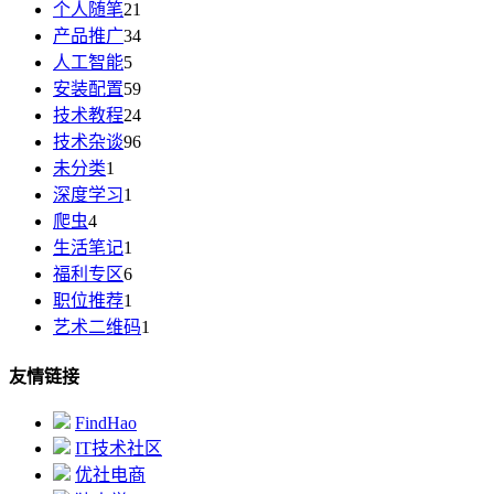
个人随笔
21
产品推广
34
人工智能
5
安装配置
59
技术教程
24
技术杂谈
96
未分类
1
深度学习
1
爬虫
4
生活笔记
1
福利专区
6
职位推荐
1
艺术二维码
1
友情链接
FindHao
IT技术社区
优社电商