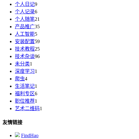
个人日记
9
个人记录
6
个人随笔
21
产品推广
35
人工智能
5
安装配置
59
技术教程
25
技术杂谈
96
未分类
1
深度学习
1
爬虫
4
生活笔记
1
福利专区
6
职位推荐
1
艺术二维码
1
友情链接
FindHao