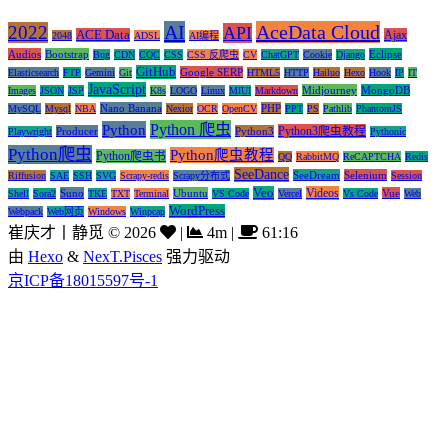
AI
AceData Cloud
2022
API
ACE Data
Ajax
2048
ADSL
AI编程
Audios
Bootstrap
Eclipse
Bug
CDN
CQC
CSS
CSS 反爬虫
CV
ChatGPT
Cookie
Django
GitHub
Google SERP
Elasticsearch
FTP
Gemini
Git
HTML5
HTTP
Hailuo
Hexo
Hook
IP
IT
JavaScript
Midjourney
MongoDB
Images
JSON
JSP
K8s
LOGO
Linux
MIUI
Markdown
Nano Banana
PHP
MySQL
Mysql
NBA
Nexior
OCR
OpenCV
PPT
PS
Pathlib
PhantomJS
Python 爬虫
Python
Python3爬虫教程
Producer
Python3
Playwright
Pythonic
Python爬虫
Python爬虫教程
Python爬虫书
QQ
RabbitMQ
ReCAPTCHA
Redis
SeeDance
SeeDream
Selenium
Riffusion
SAE
SSH
SVG
Scrapy-redis
Scrapy分布式
Session
Veo
Videos
Suno
Ubuntu
Vue
Shell
Sora2
TKE
TXT
Terminal
VS Code
Vercel
Vs Code
Web
WordPress
Webpack
Web网页
Windows
Winpcap
崔庆才丨静觅
©
2026
|
4m
|
61:16
由
Hexo
&
NexT.Pisces
强力驱动
京ICP备18015597号-1