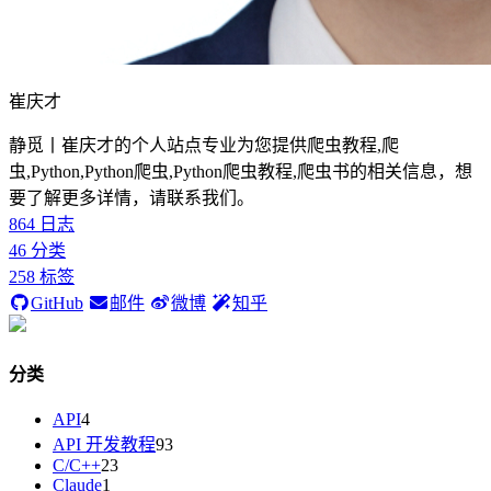
崔庆才
静觅丨崔庆才的个人站点专业为您提供爬虫教程,爬
虫,Python,Python爬虫,Python爬虫教程,爬虫书的相关信息，想
要了解更多详情，请联系我们。
864
日志
46
分类
258
标签
GitHub
邮件
微博
知乎
分类
API
4
API 开发教程
93
C/C++
23
Claude
1