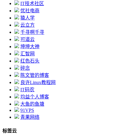
IT技术社区
优社电商
猿人学
云立方
千寻啊千寻
可道云
坤坤大神
汇智网
红色石头
碎念
陈文管的博客
良许Linux教程网
IT码农
均益个人博客
大鱼的鱼塘
91VPS
青果网络
标签云