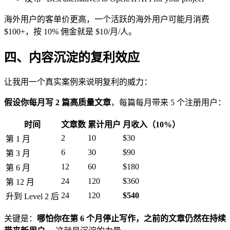
海外用户的客单价更高，一个活跃的海外用户可能月消费
$100+，按 10% 佣金就是 $10/月/人。
四、内容沉淀的复利效应
让我用一个真实案例来说明复利的威力：
假设你每月写 2 篇高质量文章
，每篇每月带来 5 个注册用户：
时间
文章数
累计用户
月收入（10%）
2
10
$30
第 1 月
6
30
$90
第 3 月
12
60
$180
第 6 月
24
120
$360
第 12 月
24
120
$540
升到 Level 2 后
关键是：
哪怕你在第 6 个月停止写作，之前的文章仍然在持续