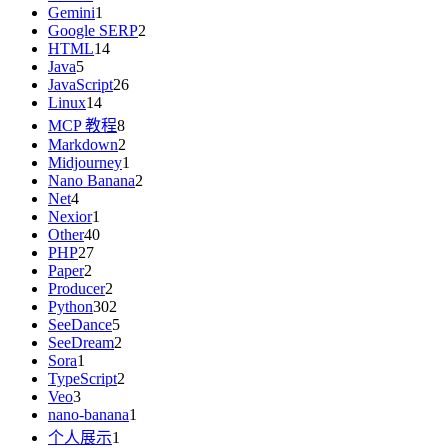
Gemini
1
Google SERP
2
HTML
14
Java
5
JavaScript
26
Linux
14
MCP 教程
8
Markdown
2
Midjourney
1
Nano Banana
2
Net
4
Nexior
1
Other
40
PHP
27
Paper
2
Producer
2
Python
302
SeeDance
5
SeeDream
2
Sora
1
TypeScript
2
Veo
3
nano-banana
1
个人展示
1