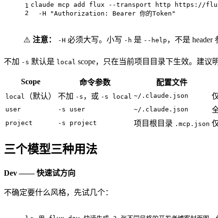
claude mcp add flux --transport http https://flu
1
2
  -H 
"Authorization: Bearer 你的Token"
⚠️
注意：
必须大写。小写
是
，不是 header
-H
-h
--help
不加
默认是
scope，只在当前项目目录下生效。建议明确
-s
local
Scope
命令参数
配置文件
（默认）
不加
，或
~/.claude.json
local
-s
-s local
user
-s user
~/.claude.json
project
-s project
项目根目录
.mcp.json
三个模型三种用法
Dev —— 快速试方向
不确定要什么风格，先试几个：
1