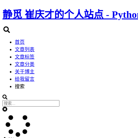
静觅
崔庆才的个人站点 - Pyth
首页
文章列表
文章标签
文章分类
关于博主
给我留言
搜索