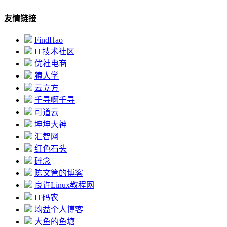
友情链接
FindHao
IT技术社区
优社电商
猿人学
云立方
千寻啊千寻
可道云
坤坤大神
汇智网
红色石头
碎念
陈文管的博客
良许Linux教程网
IT码农
均益个人博客
大鱼的鱼塘