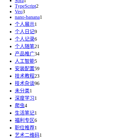
Sora
1
TypeScript
2
Veo
3
nano-banana
1
个人展示
1
个人日记
9
个人记录
6
个人随笔
21
产品推广
34
人工智能
5
安装配置
59
技术教程
23
技术杂谈
96
未分类
1
深度学习
1
爬虫
4
生活笔记
1
福利专区
6
职位推荐
1
艺术二维码
1