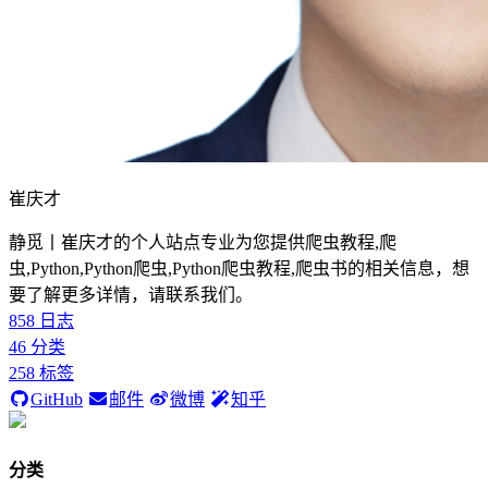
崔庆才
静觅丨崔庆才的个人站点专业为您提供爬虫教程,爬
虫,Python,Python爬虫,Python爬虫教程,爬虫书的相关信息，想
要了解更多详情，请联系我们。
858
日志
46
分类
258
标签
GitHub
邮件
微博
知乎
分类