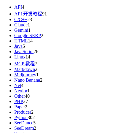
API
4
API 开发教程
91
C/C++
23
Claude
1
Gemini
1
Google SERP
2
HTML
14
Java
5
JavaScript
26
Linux
14
MCP 教程
7
Markdown
2
Midjourney
1
Nano Banana
2
Net
4
Nexior
1
Other
40
PHP
27
Paper
2
Producer
2
Python
302
SeeDance
5
SeeDream
2