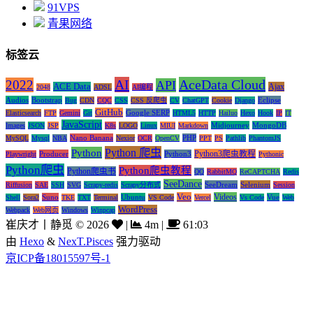
91VPS
青果网络
标签云
AI
AceData Cloud
2022
API
ACE Data
Ajax
2048
ADSL
AI编程
Audios
Bootstrap
Eclipse
Bug
CDN
CQC
CSS
CSS 反爬虫
CV
ChatGPT
Cookie
Django
GitHub
Google SERP
Elasticsearch
FTP
Gemini
Git
HTML5
HTTP
Hailuo
Hexo
Hook
IP
IT
JavaScript
Midjourney
MongoDB
Images
JSON
JSP
K8s
LOGO
Linux
MIUI
Markdown
Nano Banana
PHP
MySQL
Mysql
NBA
Nexior
OCR
OpenCV
PPT
PS
Pathlib
PhantomJS
Python 爬虫
Python
Python3爬虫教程
Producer
Python3
Playwright
Pythonic
Python爬虫
Python爬虫教程
Python爬虫书
QQ
RabbitMQ
ReCAPTCHA
Redis
SeeDance
SeeDream
Selenium
Riffusion
SAE
SSH
SVG
Scrapy-redis
Scrapy分布式
Session
Veo
Videos
Suno
Ubuntu
Vue
Shell
Sora2
TKE
TXT
Terminal
VS Code
Vercel
Vs Code
Web
WordPress
Webpack
Web网页
Windows
Winpcap
崔庆才丨静觅
©
2026
|
4m
|
61:03
由
Hexo
&
NexT.Pisces
强力驱动
京ICP备18015597号-1