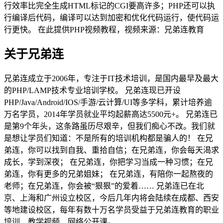
行效率比完全生成HTML标记的CGI要高许多；PHP还可以执
行编译后代码，编译可以达到加密和优化代码运行，使代码运
行更快。 在此提供PHP视频教程，视频来源：兄弟连教育
关于兄弟连
兄弟连成立于2006年，专注于IT技术培训，是国内最早及最大
的PHP/LAMP技术专业培训学校。 兄弟连现已开设
PHP/Java/Android/IOS/手游/云计算/UI等多学科，累计培养逾
万名学员，2014年学员就业平均起薪高达5500元+。 兄弟连已
是第9个年头，这条路虽历尽艰辛，但我们痴心不改。我们就
是想让学员们知道：不是所有的培训机构都是骗人的！ 在兄
弟连，你可以找到自我、重拾自信；在兄弟连，你会每天渴求
成长，学到深夜； 在兄弟连，你把学习当成一种习惯；在兄
弟连，你有更多的兄弟姐妹； 在兄弟连，有陪你一起熬夜的
老师；在兄弟连，你会被“狠狠”的爱着…… 兄弟连已在北
京、上海和广州设立校区，今后几年内将会陆续在成都、西安
等地建设校区，每年有数十万名学员受益于兄弟连教育的职业
培训、教学视频、网络公开课。