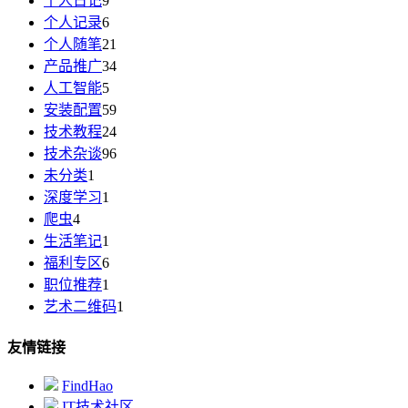
个人日记
9
个人记录
6
个人随笔
21
产品推广
34
人工智能
5
安装配置
59
技术教程
24
技术杂谈
96
未分类
1
深度学习
1
爬虫
4
生活笔记
1
福利专区
6
职位推荐
1
艺术二维码
1
友情链接
FindHao
IT技术社区