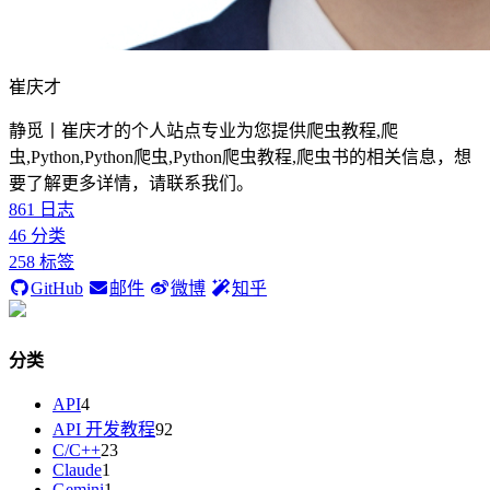
崔庆才
静觅丨崔庆才的个人站点专业为您提供爬虫教程,爬
虫,Python,Python爬虫,Python爬虫教程,爬虫书的相关信息，想
要了解更多详情，请联系我们。
861
日志
46
分类
258
标签
GitHub
邮件
微博
知乎
分类
API
4
API 开发教程
92
C/C++
23
Claude
1
Gemini
1