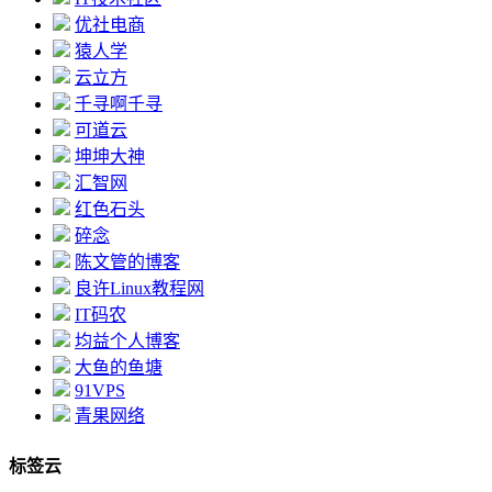
优社电商
猿人学
云立方
千寻啊千寻
可道云
坤坤大神
汇智网
红色石头
碎念
陈文管的博客
良许Linux教程网
IT码农
均益个人博客
大鱼的鱼塘
91VPS
青果网络
标签云