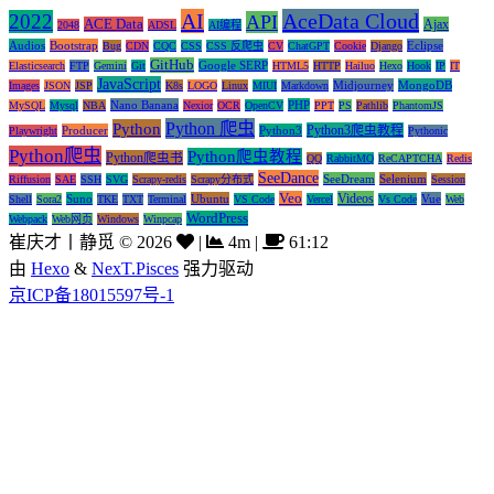
AI
AceData Cloud
2022
API
ACE Data
Ajax
2048
ADSL
AI编程
Audios
Bootstrap
Eclipse
Bug
CDN
CQC
CSS
CSS 反爬虫
CV
ChatGPT
Cookie
Django
GitHub
Google SERP
Elasticsearch
FTP
Gemini
Git
HTML5
HTTP
Hailuo
Hexo
Hook
IP
IT
JavaScript
Midjourney
MongoDB
Images
JSON
JSP
K8s
LOGO
Linux
MIUI
Markdown
Nano Banana
PHP
MySQL
Mysql
NBA
Nexior
OCR
OpenCV
PPT
PS
Pathlib
PhantomJS
Python 爬虫
Python
Python3爬虫教程
Producer
Python3
Playwright
Pythonic
Python爬虫
Python爬虫教程
Python爬虫书
QQ
RabbitMQ
ReCAPTCHA
Redis
SeeDance
SeeDream
Selenium
Riffusion
SAE
SSH
SVG
Scrapy-redis
Scrapy分布式
Session
Veo
Videos
Suno
Ubuntu
Vue
Shell
Sora2
TKE
TXT
Terminal
VS Code
Vercel
Vs Code
Web
WordPress
Webpack
Web网页
Windows
Winpcap
崔庆才丨静觅
©
2026
|
4m
|
61:12
由
Hexo
&
NexT.Pisces
强力驱动
京ICP备18015597号-1