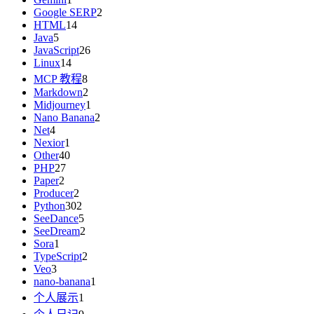
Google SERP
2
HTML
14
Java
5
JavaScript
26
Linux
14
MCP 教程
8
Markdown
2
Midjourney
1
Nano Banana
2
Net
4
Nexior
1
Other
40
PHP
27
Paper
2
Producer
2
Python
302
SeeDance
5
SeeDream
2
Sora
1
TypeScript
2
Veo
3
nano-banana
1
个人展示
1