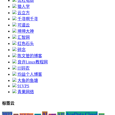
优社电商
猿人学
云立方
千寻啊千寻
可道云
坤坤大神
汇智网
红色石头
碎念
陈文管的博客
良许Linux教程网
IT码农
均益个人博客
大鱼的鱼塘
91VPS
青果网络
标签云
AI
AceData Cloud
2022
API