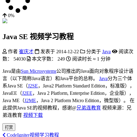
0%
Java SE 视频学习教程
作者
崔庆才
发表于
2014-12-22
分类于
Java
阅读次
数：
54030
本文字数：
249
阅读时长 ≈
1 分钟
Java是由
Sun Microsystems
公司推出的Java面向对象程序设计语
言（以下简称Java语言）和Java平台的总称。
Java
分为三个体
系Java SE（
J2SE
，Java2 Platform Standard Edition，标准版），
JavaEE（
J2EE
，Java 2 Platform, Enterprise Edition，企业版），
Java ME（
J2ME
，Java 2 Platform Micro Edition，微型版）。 在
此提供Java SE的视频教程，感谢@
兄弟连教育
视频来源：兄
弟连教育
视频下载
打赏
CodeIgniter视频学习教程