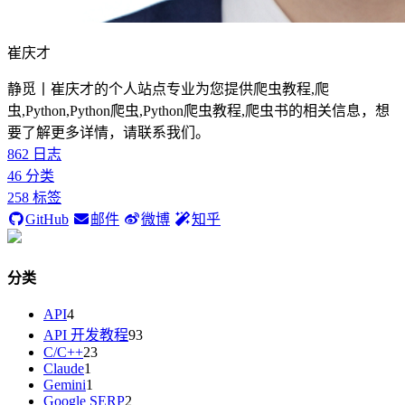
崔庆才
静觅丨崔庆才的个人站点专业为您提供爬虫教程,爬
虫,Python,Python爬虫,Python爬虫教程,爬虫书的相关信息，想
要了解更多详情，请联系我们。
862
日志
46
分类
258
标签
GitHub
邮件
微博
知乎
分类
API
4
API 开发教程
93
C/C++
23
Claude
1
Gemini
1
Google SERP
2