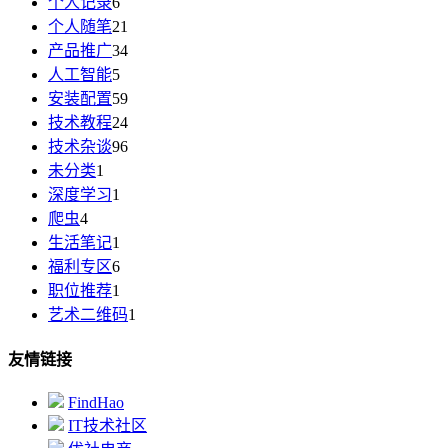
个人记录
6
个人随笔
21
产品推广
34
人工智能
5
安装配置
59
技术教程
24
技术杂谈
96
未分类
1
深度学习
1
爬虫
4
生活笔记
1
福利专区
6
职位推荐
1
艺术二维码
1
友情链接
FindHao
IT技术社区