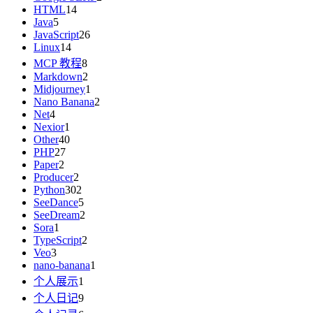
HTML
14
Java
5
JavaScript
26
Linux
14
MCP 教程
8
Markdown
2
Midjourney
1
Nano Banana
2
Net
4
Nexior
1
Other
40
PHP
27
Paper
2
Producer
2
Python
302
SeeDance
5
SeeDream
2
Sora
1
TypeScript
2
Veo
3
nano-banana
1
个人展示
1
个人日记
9