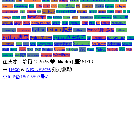
ACE Data
Ajax
2048
ADSL
AI编程
Audios
Bootstrap
Eclipse
Bug
CDN
CQC
CSS
CSS 反爬虫
CV
ChatGPT
Cookie
Django
GitHub
Google SERP
Elasticsearch
FTP
Gemini
Git
HTML5
HTTP
Hailuo
Hexo
Hook
IP
IT
JavaScript
Midjourney
MongoDB
Images
JSON
JSP
K8s
LOGO
Linux
MIUI
Markdown
Nano Banana
PHP
MySQL
Mysql
NBA
Nexior
OCR
OpenCV
PPT
PS
Pathlib
PhantomJS
Python 爬虫
Python
Python3爬虫教程
Producer
Python3
Playwright
Pythonic
Python爬虫
Python爬虫教程
Python爬虫书
QQ
RabbitMQ
ReCAPTCHA
Redis
SeeDance
SeeDream
Selenium
Riffusion
SAE
SSH
SVG
Scrapy-redis
Scrapy分布式
Session
Veo
Videos
Suno
Ubuntu
Vue
Shell
Sora2
TKE
TXT
Terminal
VS Code
Vercel
Vs Code
Web
WordPress
Webpack
Web网页
Windows
Winpcap
崔庆才丨静觅
©
2026
|
4m
|
61:13
由
Hexo
&
NexT.Pisces
强力驱动
京ICP备18015597号-1