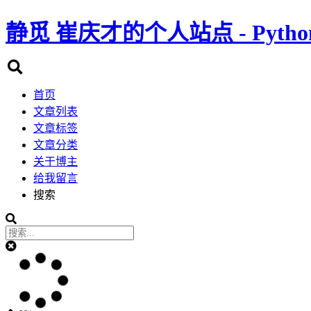
静觅
崔庆才的个人站点 - Pyth
首页
文章列表
文章标签
文章分类
关于博主
给我留言
搜索