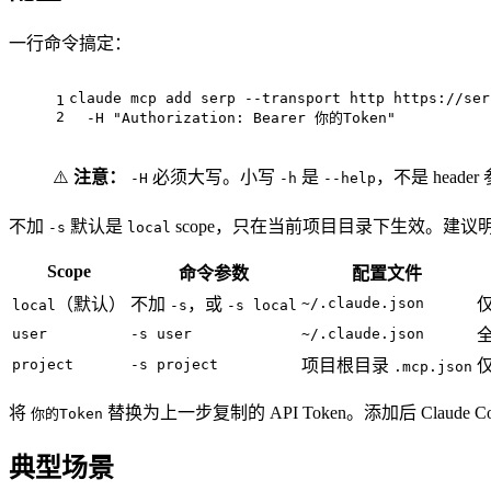
一行命令搞定：
claude mcp add serp --transport http https://ser
1
2
  -H 
"Authorization: Bearer 你的Token"
⚠️
注意：
必须大写。小写
是
，不是 header
-H
-h
--help
不加
默认是
scope，只在当前项目目录下生效。建议明确
-s
local
Scope
命令参数
配置文件
（默认）
不加
，或
~/.claude.json
local
-s
-s local
user
-s user
~/.claude.json
project
-s project
项目根目录
.mcp.json
将
替换为上一步复制的 API Token。添加后 Claude
你的Token
典型场景