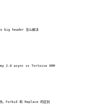
oo 
big 
header 怎么解决
my 
2.0
 async vs Tortoise ORM
文档，Forbid 和 
Replace
 的区别