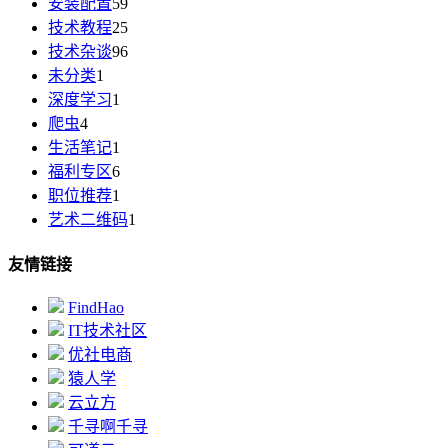
安装配置
59
技术教程
25
技术杂谈
96
未分类
1
深度学习
1
爬虫
4
生活笔记
1
福利专区
6
职位推荐
1
艺术二维码
1
友情链接
FindHao
IT技术社区
优社电商
猿人学
云立方
千寻啊千寻