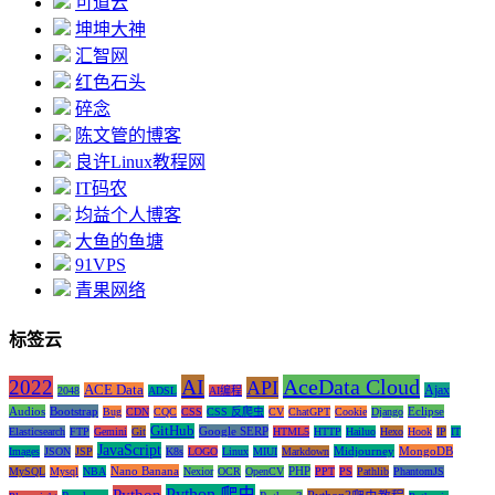
可道云
坤坤大神
汇智网
红色石头
碎念
陈文管的博客
良许Linux教程网
IT码农
均益个人博客
大鱼的鱼塘
91VPS
青果网络
标签云
AI
AceData Cloud
2022
API
ACE Data
Ajax
2048
ADSL
AI编程
Audios
Bootstrap
Eclipse
Bug
CDN
CQC
CSS
CSS 反爬虫
CV
ChatGPT
Cookie
Django
GitHub
Google SERP
Elasticsearch
FTP
Gemini
Git
HTML5
HTTP
Hailuo
Hexo
Hook
IP
IT
JavaScript
Midjourney
MongoDB
Images
JSON
JSP
K8s
LOGO
Linux
MIUI
Markdown
Nano Banana
PHP
MySQL
Mysql
NBA
Nexior
OCR
OpenCV
PPT
PS
Pathlib
PhantomJS
Python 爬虫
Python