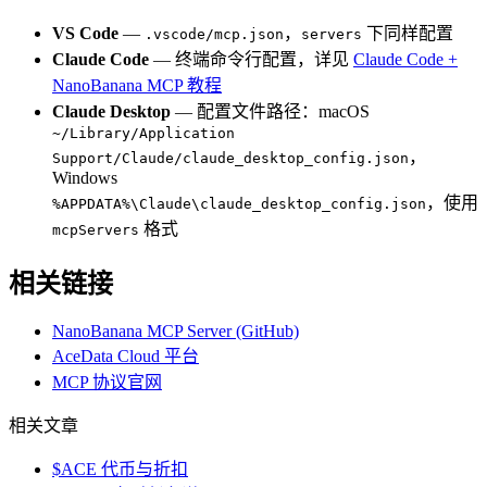
VS Code
—
，
下同样配置
.vscode/mcp.json
servers
Claude Code
— 终端命令行配置，详见
Claude Code +
NanoBanana MCP 教程
Claude Desktop
— 配置文件路径：macOS
~/Library/Application
，
Support/Claude/claude_desktop_config.json
Windows
，使用
%APPDATA%\Claude\claude_desktop_config.json
格式
mcpServers
相关链接
NanoBanana MCP Server (GitHub)
AceData Cloud 平台
MCP 协议官网
相关文章
$ACE 代币与折扣