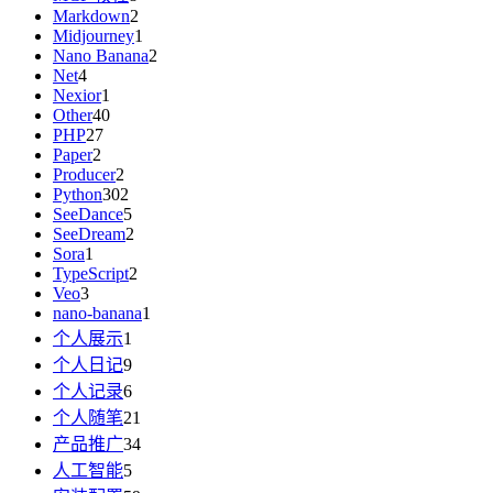
Markdown
2
Midjourney
1
Nano Banana
2
Net
4
Nexior
1
Other
40
PHP
27
Paper
2
Producer
2
Python
302
SeeDance
5
SeeDream
2
Sora
1
TypeScript
2
Veo
3
nano-banana
1
个人展示
1
个人日记
9
个人记录
6
个人随笔
21
产品推广
34
人工智能
5