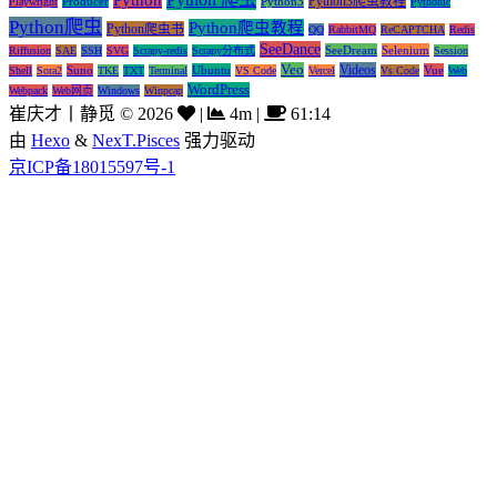
Python3爬虫教程
Producer
Python3
Playwright
Pythonic
Python爬虫
Python爬虫教程
Python爬虫书
QQ
RabbitMQ
ReCAPTCHA
Redis
SeeDance
SeeDream
Selenium
Riffusion
SAE
SSH
SVG
Scrapy-redis
Scrapy分布式
Session
Veo
Videos
Suno
Ubuntu
Vue
Shell
Sora2
TKE
TXT
Terminal
VS Code
Vercel
Vs Code
Web
WordPress
Webpack
Web网页
Windows
Winpcap
崔庆才丨静觅
©
2026
|
4m
|
61:14
由
Hexo
&
NexT.Pisces
强力驱动
京ICP备18015597号-1