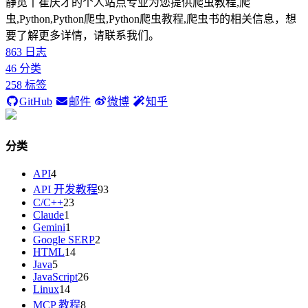
静觅丨崔庆才的个人站点专业为您提供爬虫教程,爬
虫,Python,Python爬虫,Python爬虫教程,爬虫书的相关信息，想
要了解更多详情，请联系我们。
863
日志
46
分类
258
标签
GitHub
邮件
微博
知乎
分类
API
4
API 开发教程
93
C/C++
23
Claude
1
Gemini
1
Google SERP
2
HTML
14
Java
5
JavaScript
26
Linux
14
MCP 教程
8