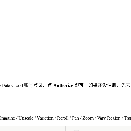
eData Cloud 账号登录、点
Authorize
即可。如果还没注册，先
Upscale / Variation / Reroll / Pan / Zoom / Vary Region / 