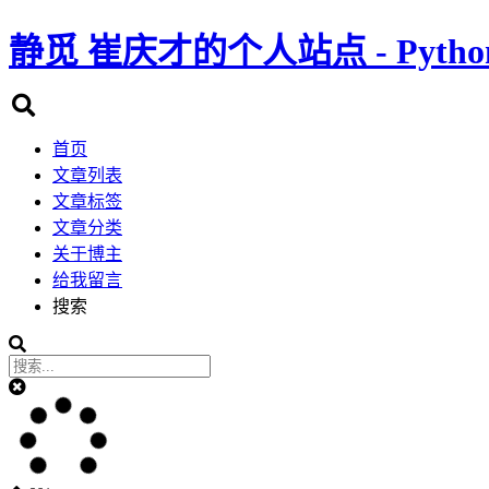
静觅
崔庆才的个人站点 - Pyth
首页
文章列表
文章标签
文章分类
关于博主
给我留言
搜索