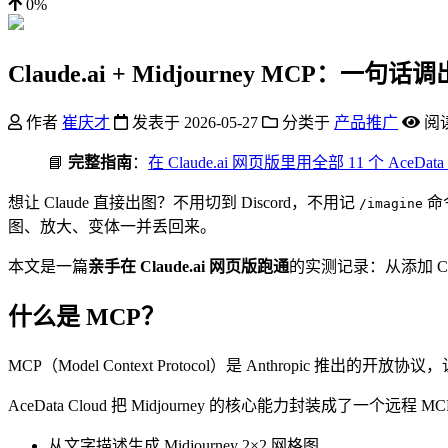
0%
Claude.ai + Midjourney MCP：
作者
崔庆才
发表于
2026-05-27
分类于
产品推广
阅
📘
完整指南
：
在 Claude.ai 网页版里用全部 11 个 AceData 
想让 Claude 直接出图？不用切到 Discord，不用记
命令
/imagine
图、放大、变体一并丢回来。
本文是一篇
亲手在 Claude.ai 网页版跑通
的实测记录：从添加 Con
什么是 MCP？
MCP（Model Context Protocol）是 Anthropic 
AceData Cloud 把 Midjourney 的核心能力封装成了一个远程 M
从文字描述生成 Midjourney 2×2 网格图