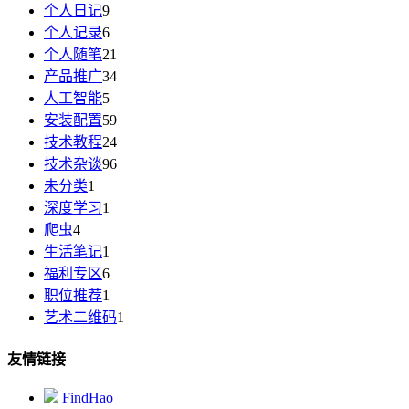
个人日记
9
个人记录
6
个人随笔
21
产品推广
34
人工智能
5
安装配置
59
技术教程
24
技术杂谈
96
未分类
1
深度学习
1
爬虫
4
生活笔记
1
福利专区
6
职位推荐
1
艺术二维码
1
友情链接
FindHao