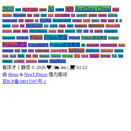
AI
AceData Cloud
2022
API
ACE Data
Ajax
2048
ADSL
AI编程
Audios
Bootstrap
Eclipse
Bug
CDN
CQC
CSS
CSS 反爬虫
CV
ChatGPT
Cookie
Django
GitHub
Google SERP
Elasticsearch
FTP
Gemini
Git
HTML5
HTTP
Hailuo
Hexo
Hook
IP
IT
JavaScript
Midjourney
MongoDB
Images
JSON
JSP
K8s
LOGO
Linux
MIUI
Markdown
Nano Banana
PHP
MySQL
Mysql
NBA
Nexior
OCR
OpenCV
PPT
PS
Pathlib
PhantomJS
Python 爬虫
Python
Python3爬虫教程
Producer
Python3
Playwright
Pythonic
Python爬虫
Python爬虫教程
Python爬虫书
QQ
RabbitMQ
ReCAPTCHA
Redis
SeeDance
SeeDream
Selenium
Riffusion
SAE
SSH
SVG
Scrapy-redis
Scrapy分布式
Session
Veo
Videos
Suno
Ubuntu
Vue
Shell
Sora2
TKE
TXT
Terminal
VS Code
Vercel
Vs Code
Web
WordPress
Webpack
Web网页
Windows
Winpcap
崔庆才丨静觅
©
2026
|
4m
|
61:12
由
Hexo
&
NexT.Pisces
强力驱动
京ICP备18015597号-1