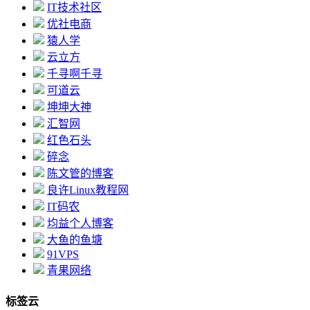
IT技术社区
优社电商
猿人学
云立方
千寻啊千寻
可道云
坤坤大神
汇智网
红色石头
碎念
陈文管的博客
良许Linux教程网
IT码农
均益个人博客
大鱼的鱼塘
91VPS
青果网络
标签云