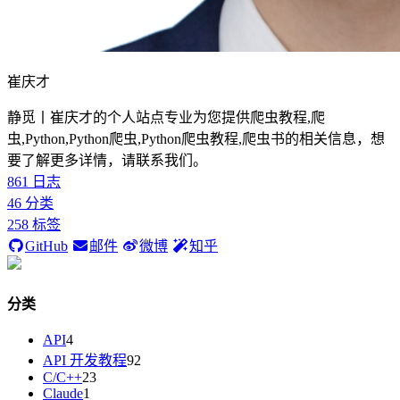
崔庆才
静觅丨崔庆才的个人站点专业为您提供爬虫教程,爬
虫,Python,Python爬虫,Python爬虫教程,爬虫书的相关信息，想
要了解更多详情，请联系我们。
861
日志
46
分类
258
标签
GitHub
邮件
微博
知乎
分类
API
4
API 开发教程
92
C/C++
23
Claude
1