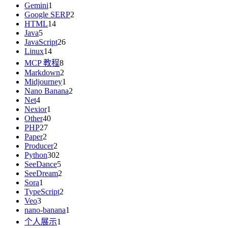
Gemini
1
Google SERP
2
HTML
14
Java
5
JavaScript
26
Linux
14
MCP 教程
8
Markdown
2
Midjourney
1
Nano Banana
2
Net
4
Nexior
1
Other
40
PHP
27
Paper
2
Producer
2
Python
302
SeeDance
5
SeeDream
2
Sora
1
TypeScript
2
Veo
3
nano-banana
1
个人展示
1