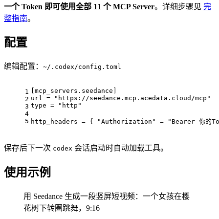
一个 Token 即可使用全部 11 个 MCP Server
。详细步骤见
完
整指南
。
配置
编辑配置：
~/.codex/config.toml
[mcp_servers.seedance]
1
url
 = 
"https://seedance.mcp.acedata.cloud/mcp"
2
type
 = 
"http"
3
4
5
http_headers
 = { 
"Authorization"
 = 
"Bearer 你的To
保存后下一次
会话启动时自动加载工具。
codex
使用示例
用 Seedance 生成一段竖屏短视频：一个女孩在樱
花树下转圈跳舞，9:16