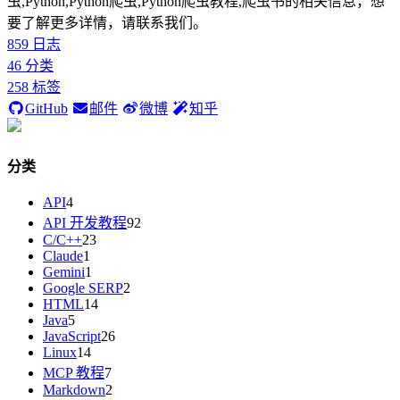
虫,Python,Python爬虫,Python爬虫教程,爬虫书的相关信息，想
要了解更多详情，请联系我们。
859
日志
46
分类
258
标签
GitHub
邮件
微博
知乎
分类
API
4
API 开发教程
92
C/C++
23
Claude
1
Gemini
1
Google SERP
2
HTML
14
Java
5
JavaScript
26
Linux
14
MCP 教程
7
Markdown
2