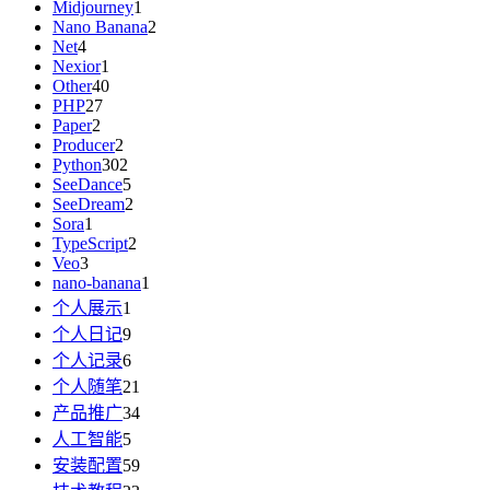
Midjourney
1
Nano Banana
2
Net
4
Nexior
1
Other
40
PHP
27
Paper
2
Producer
2
Python
302
SeeDance
5
SeeDream
2
Sora
1
TypeScript
2
Veo
3
nano-banana
1
个人展示
1
个人日记
9
个人记录
6
个人随笔
21
产品推广
34
人工智能
5
安装配置
59