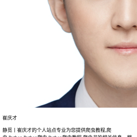
崔庆才
静觅丨崔庆才的个人站点专业为您提供爬虫教程,爬