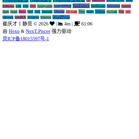
Python爬虫书
QQ
RabbitMQ
ReCAPTCHA
Redis
SeeDance
SeeDream
Selenium
Riffusion
SAE
SSH
SVG
Scrapy-redis
Scrapy分布式
Session
Veo
Videos
Suno
Ubuntu
Vue
Shell
Sora2
TKE
TXT
Terminal
VS Code
Vercel
Vs Code
Web
WordPress
Webpack
Web网页
Windows
Winpcap
崔庆才丨静觅
©
2026
|
4m
|
61:06
由
Hexo
&
NexT.Pisces
强力驱动
京ICP备18015597号-1