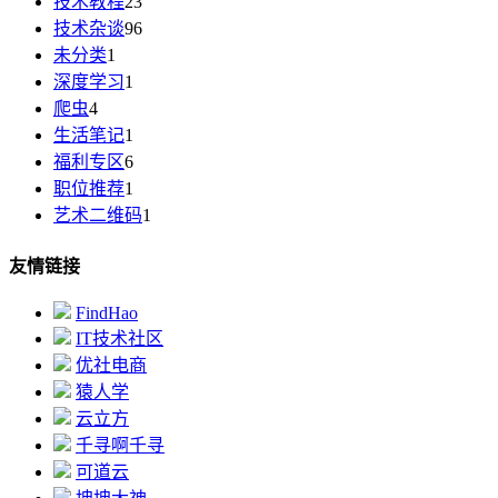
技术教程
23
技术杂谈
96
未分类
1
深度学习
1
爬虫
4
生活笔记
1
福利专区
6
职位推荐
1
艺术二维码
1
友情链接
FindHao
IT技术社区
优社电商
猿人学
云立方
千寻啊千寻
可道云