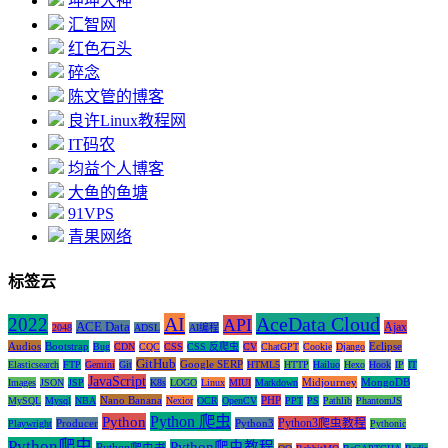
坤坤大神
汇智网
红色石头
碎念
陈文管的博客
良许Linux教程网
IT码农
均益个人博客
大鱼的鱼塘
91VPS
青果网络
标签云
AI
AceData Cloud
2022
API
ACE Data
Ajax
2048
ADSL
AI编程
Audios
Bootstrap
Eclipse
Bug
CDN
CQC
CSS
CSS 反爬虫
CV
ChatGPT
Cookie
Django
GitHub
Google SERP
Elasticsearch
FTP
Gemini
Git
HTML5
HTTP
Hailuo
Hexo
Hook
IP
IT
JavaScript
Midjourney
MongoDB
Images
JSON
JSP
K8s
LOGO
Linux
MIUI
Markdown
Nano Banana
PHP
MySQL
Mysql
NBA
Nexior
OCR
OpenCV
PPT
PS
Pathlib
PhantomJS
Python 爬虫
Python
Python3爬虫教程
Producer
Python3
Playwright
Pythonic
Python爬虫
Python爬虫教程