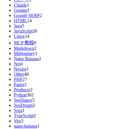
Claude
1
Gemini
1
Google SERP
2
HTML
14
Java
5
JavaScript
26
Linux
14
MCP 教程
8
Markdown
2
Midjourney
1
Nano Banana
2
Net
4
Nexior
1
Other
40
PHP
27
Paper
2
Producer
2
Python
302
SeeDance
5
SeeDream
2
Sora
1
TypeScript
2
Veo
3
nano-banana
1