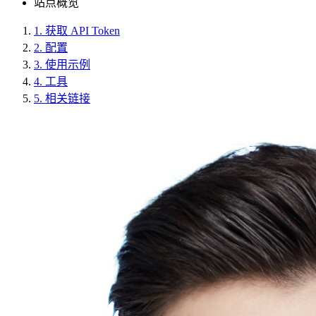
站点概览
1.
获取 API Token
2.
配置
3.
使用示例
4.
工具
5.
相关链接