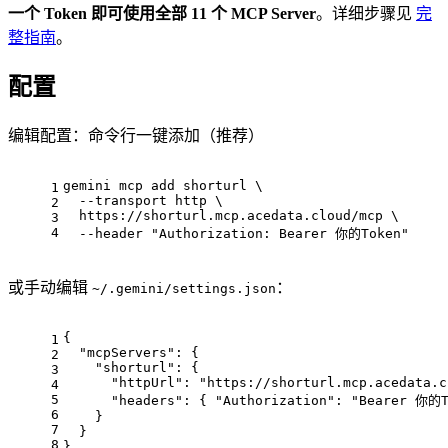
一个 Token 即可使用全部 11 个 MCP Server
。详细步骤见
完
整指南
。
配置
编辑配置：命令行一键添加（推荐）
gemini mcp add shorturl \
1
  --transport http \
2
  https://shorturl.mcp.acedata.cloud/mcp \
3
4
  --header 
"Authorization: Bearer 你的Token"
或手动编辑
：
~/.gemini/settings.json
{
1
"mcpServers"
: {
2
"shorturl"
: {
3
"httpUrl"
: 
"https://shorturl.mcp.acedata.c
4
5
"headers"
: { 
"Authorization"
: 
"Bearer 你的T
6
    }
7
  }
8
}