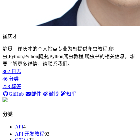
崔庆才
静觅丨崔庆才的个人站点专业为您提供爬虫教程,爬
虫,Python,Python爬虫,Python爬虫教程,爬虫书的相关信息，想
要了解更多详情，请联系我们。
862
日志
46
分类
258
标签
GitHub
邮件
微博
知乎
分类
API
4
API 开发教程
93
C/C++
23