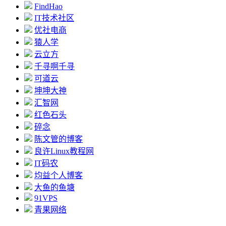
FindHao
IT技术社区
优社电商
猿人学
云立方
千寻啊千寻
可道云
坤坤大神
汇智网
红色石头
碎念
陈文管的博客
良许Linux教程网
IT码农
均益个人博客
大鱼的鱼塘
91VPS
青果网络