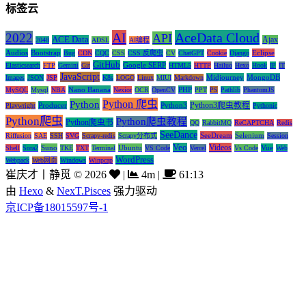
标签云
AI
AceData Cloud
2022
API
ACE Data
Ajax
2048
ADSL
AI编程
Audios
Bootstrap
Eclipse
Bug
CDN
CQC
CSS
CSS 反爬虫
CV
ChatGPT
Cookie
Django
GitHub
Google SERP
Elasticsearch
FTP
Gemini
Git
HTML5
HTTP
Hailuo
Hexo
Hook
IP
IT
JavaScript
Midjourney
MongoDB
Images
JSON
JSP
K8s
LOGO
Linux
MIUI
Markdown
Nano Banana
PHP
MySQL
Mysql
NBA
Nexior
OCR
OpenCV
PPT
PS
Pathlib
PhantomJS
Python 爬虫
Python
Python3爬虫教程
Producer
Python3
Playwright
Pythonic
Python爬虫
Python爬虫教程
Python爬虫书
QQ
RabbitMQ
ReCAPTCHA
Redis
SeeDance
SeeDream
Selenium
Riffusion
SAE
SSH
SVG
Scrapy-redis
Scrapy分布式
Session
Veo
Videos
Suno
Ubuntu
Vue
Shell
Sora2
TKE
TXT
Terminal
VS Code
Vercel
Vs Code
Web
WordPress
Webpack
Web网页
Windows
Winpcap
崔庆才丨静觅
©
2026
|
4m
|
61:13
由
Hexo
&
NexT.Pisces
强力驱动
京ICP备18015597号-1