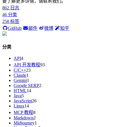
要了解更多详情，请联系我们。
862
日志
46
分类
258
标签
GitHub
邮件
微博
知乎
分类
API
4
API 开发教程
93
C/C++
23
Claude
1
Gemini
1
Google SERP
2
HTML
14
Java
5
JavaScript
26
Linux
14
MCP 教程
8
Markdown
2
Midjourney
1