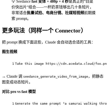
💡 Seedance
fast 变体 + 480p + 4 秒
是真正的”白菜
价快出片”组合——一杯奶茶钱够出几十条短片，
非常适合
批量试拍、电商分镜、社媒短视频
前期摸
索 prompt。
更多玩法（同样一个 Connector）
把 prompt 换成下面这些，Claude 会自动选合适的工具：
图生视频
1
Take this image 
https
://cdn.acedata.cloud/foo.pn
→ Claude 调
，把静态
seedance_generate_video_from_image
图变成动态短片。
对比 pro vs fast 模型
1
Generate 
the
 same prompt 
"a samurai walking thro