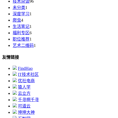
技术杂谈
96
未分类
1
深度学习
1
爬虫
4
生活笔记
1
福利专区
6
职位推荐
1
艺术二维码
1
友情链接
FindHao
IT技术社区
优社电商
猿人学
云立方
千寻啊千寻
可道云
坤坤大神