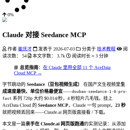
0%
Claude 对接 Seedance MCP
作者
崔庆才
发表于
2026-07-03
分类于
技术教程
阅
读次数：
54
本文字数：
3.7k
阅读时长 ≈
3 分钟
📘
总览指南
：
在 Claude 里用全部 11 个 AceData
Cloud MCP →
字节跳动的
Seedance（豆包视频生成）
在国产文生视频里
生
成速度最快、单位价格最便宜
——
doubao-seedance-1-0-pro-
系列 720p 大约 $0.014/秒，4 秒短片几毛钱。挂上
fast
AceData Cloud 的
Seedance MCP
，Claude 一句 prompt，
23 秒
就把视频丢回来——Claude.ai 网页版直接看 / 下载。
本文是一篇
亲手在 Claude.ai 网页版跑通
的实测记录：从添加