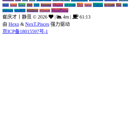
Veo
Videos
Suno
Ubuntu
Vue
Shell
Sora2
TKE
TXT
Terminal
VS Code
Vercel
Vs Code
Web
WordPress
Webpack
Web网页
Windows
Winpcap
崔庆才丨静觅
©
2026
|
4m
|
61:13
由
Hexo
&
NexT.Pisces
强力驱动
京ICP备18015597号-1