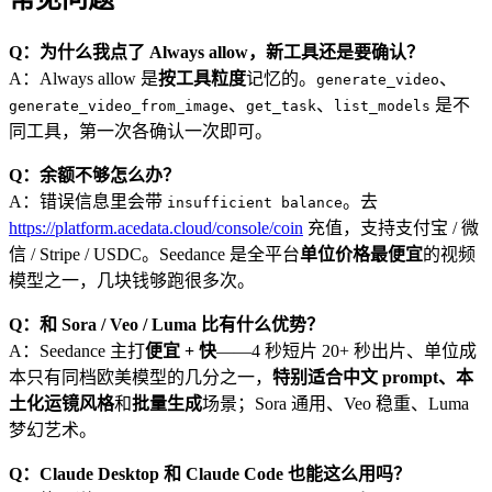
Q：为什么我点了 Always allow，新工具还是要确认？
A：Always allow 是
按工具粒度
记忆的。
、
generate_video
、
、
是不
generate_video_from_image
get_task
list_models
同工具，第一次各确认一次即可。
Q：余额不够怎么办？
A：错误信息里会带
。去
insufficient balance
https://platform.acedata.cloud/console/coin
充值，支持支付宝 / 微
信 / Stripe / USDC。Seedance 是全平台
单位价格最便宜
的视频
模型之一，几块钱够跑很多次。
Q：和 Sora / Veo / Luma 比有什么优势？
A：Seedance 主打
便宜 + 快
——4 秒短片 20+ 秒出片、单位成
本只有同档欧美模型的几分之一，
特别适合中文 prompt、本
土化运镜风格
和
批量生成
场景；Sora 通用、Veo 稳重、Luma
梦幻艺术。
Q：Claude Desktop 和 Claude Code 也能这么用吗？