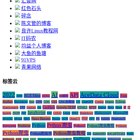
汇智网
红色石头
碎念
陈文管的博客
良许Linux教程网
IT码农
均益个人博客
大鱼的鱼塘
91VPS
青果网络
标签云
AI
AceData Cloud
2022
API
ACE Data
Ajax
2048
ADSL
AI编程
Audios
Bootstrap
Eclipse
Bug
CDN
CQC
CSS
CSS 反爬虫
CV
ChatGPT
Cookie
Django
GitHub
Google SERP
Elasticsearch
FTP
Gemini
Git
HTML5
HTTP
Hailuo
Hexo
Hook
IP
IT
JavaScript
Midjourney
MongoDB
Images
JSON
JSP
K8s
LOGO
Linux
MIUI
Markdown
Nano Banana
PHP
MySQL
Mysql
NBA
Nexior
OCR
OpenCV
PPT
PS
Pathlib
PhantomJS
Python 爬虫
Python
Python3爬虫教程
Producer
Python3
Playwright
Pythonic
Python爬虫
Python爬虫教程
Python爬虫书
QQ
RabbitMQ
ReCAPTCHA
Redis
SeeDance
SeeDream
Selenium
Riffusion
SAE
SSH
SVG
Scrapy-redis
Scrapy分布式
Session