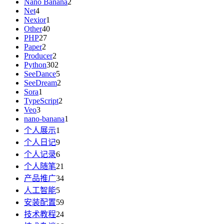
Nano Banana
2
Net
4
Nexior
1
Other
40
PHP
27
Paper
2
Producer
2
Python
302
SeeDance
5
SeeDream
2
Sora
1
TypeScript
2
Veo
3
nano-banana
1
个人展示
1
个人日记
9
个人记录
6
个人随笔
21
产品推广
34
人工智能
5
安装配置
59
技术教程
24