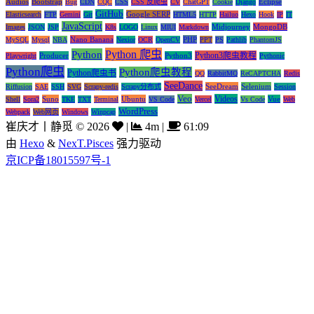
Audios
Bootstrap
Eclipse
Bug
CDN
CQC
CSS
CSS 反爬虫
CV
ChatGPT
Cookie
Django
GitHub
Google SERP
Elasticsearch
FTP
Gemini
Git
HTML5
HTTP
Hailuo
Hexo
Hook
IP
IT
JavaScript
Midjourney
MongoDB
Images
JSON
JSP
K8s
LOGO
Linux
MIUI
Markdown
Nano Banana
PHP
MySQL
Mysql
NBA
Nexior
OCR
OpenCV
PPT
PS
Pathlib
PhantomJS
Python 爬虫
Python
Python3爬虫教程
Producer
Python3
Playwright
Pythonic
Python爬虫
Python爬虫教程
Python爬虫书
QQ
RabbitMQ
ReCAPTCHA
Redis
SeeDance
SeeDream
Selenium
Riffusion
SAE
SSH
SVG
Scrapy-redis
Scrapy分布式
Session
Veo
Videos
Suno
Ubuntu
Vue
Shell
Sora2
TKE
TXT
Terminal
VS Code
Vercel
Vs Code
Web
WordPress
Webpack
Web网页
Windows
Winpcap
崔庆才丨静觅
©
2026
|
4m
|
61:09
由
Hexo
&
NexT.Pisces
强力驱动
京ICP备18015597号-1