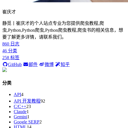
崔庆才
静觅丨崔庆才的个人站点专业为您提供爬虫教程,爬
虫,Python,Python爬虫,Python爬虫教程,爬虫书的相关信息，想
要了解更多详情，请联系我们。
860
日志
46
分类
258
标签
GitHub
邮件
微博
知乎
分类
API
4
API 开发教程
92
C/C++
23
Claude
1
Gemini
1
Google SERP
2
HTML
14