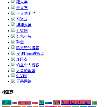
猿人学
云立方
千寻啊千寻
可道云
坤坤大神
汇智网
红色石头
碎念
陈文管的博客
良许Linux教程网
IT码农
均益个人博客
大鱼的鱼塘
91VPS
青果网络
标签云
AI
AceData Cloud
2022
API
ACE Data
Ajax
2048
ADSL
AI编程