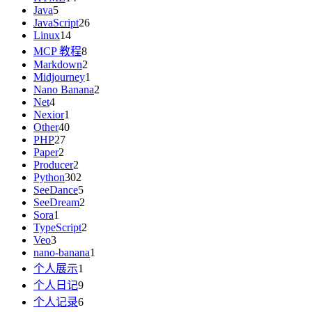
Java
5
JavaScript
26
Linux
14
MCP 教程
8
Markdown
2
Midjourney
1
Nano Banana
2
Net
4
Nexior
1
Other
40
PHP
27
Paper
2
Producer
2
Python
302
SeeDance
5
SeeDream
2
Sora
1
TypeScript
2
Veo
3
nano-banana
1
个人展示
1
个人日记
9
个人记录
6