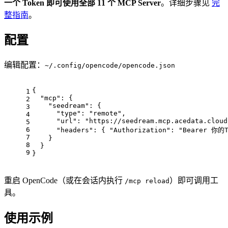
一个 Token 即可使用全部 11 个 MCP Server
。详细步骤见
完
整指南
。
配置
编辑配置：
~/.config/opencode/opencode.json
{
1
"mcp"
: {
2
"seedream"
: {
3
"type"
: 
"remote"
,
4
"url"
: 
"https://seedream.mcp.acedata.cloud
5
6
"headers"
: { 
"Authorization"
: 
"Bearer 你的T
7
    }
8
  }
9
}
重启 OpenCode（或在会话内执行
）即可调用工
/mcp reload
具。
使用示例