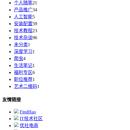
个人随笔
21
产品推广
34
人工智能
5
安装配置
59
技术教程
23
技术杂谈
96
未分类
1
深度学习
1
爬虫
4
生活笔记
1
福利专区
6
职位推荐
1
艺术二维码
1
友情链接
FindHao
IT技术社区
优社电商