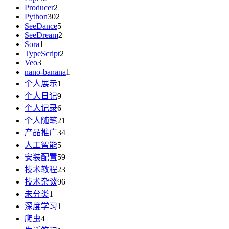
Producer
2
Python
302
SeeDance
5
SeeDream
2
Sora
1
TypeScript
2
Veo
3
nano-banana
1
个人展示
1
个人日记
9
个人记录
6
个人随笔
21
产品推广
34
人工智能
5
安装配置
59
技术教程
23
技术杂谈
96
未分类
1
深度学习
1
爬虫
4