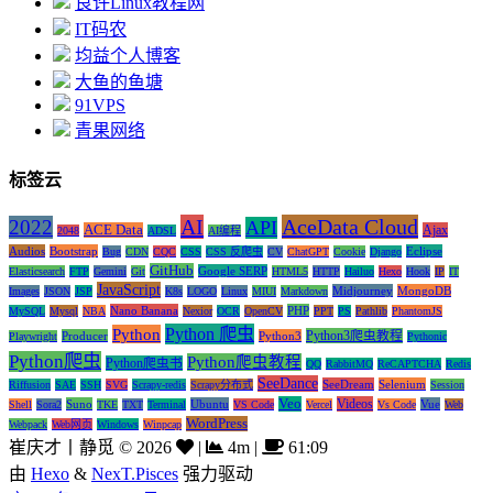
良许Linux教程网
IT码农
均益个人博客
大鱼的鱼塘
91VPS
青果网络
标签云
AI
AceData Cloud
2022
API
ACE Data
Ajax
2048
ADSL
AI编程
Audios
Bootstrap
Eclipse
Bug
CDN
CQC
CSS
CSS 反爬虫
CV
ChatGPT
Cookie
Django
GitHub
Google SERP
Elasticsearch
FTP
Gemini
Git
HTML5
HTTP
Hailuo
Hexo
Hook
IP
IT
JavaScript
Midjourney
MongoDB
Images
JSON
JSP
K8s
LOGO
Linux
MIUI
Markdown
Nano Banana
PHP
MySQL
Mysql
NBA
Nexior
OCR
OpenCV
PPT
PS
Pathlib
PhantomJS
Python 爬虫
Python
Python3爬虫教程
Producer
Python3
Playwright
Pythonic
Python爬虫
Python爬虫教程
Python爬虫书
QQ
RabbitMQ
ReCAPTCHA
Redis
SeeDance
SeeDream
Selenium
Riffusion
SAE
SSH
SVG
Scrapy-redis
Scrapy分布式
Session
Veo
Videos
Suno
Ubuntu
Vue
Shell
Sora2
TKE
TXT
Terminal
VS Code
Vercel
Vs Code
Web
WordPress
Webpack
Web网页
Windows
Winpcap
崔庆才丨静觅
©
2026
|
4m
|
61:09
由
Hexo
&
NexT.Pisces
强力驱动