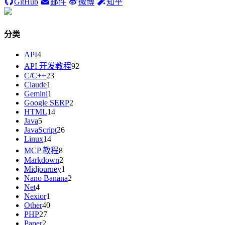
GitHub
邮件
微博
知乎
分类
API
4
API 开发教程
92
C/C++
23
Claude
1
Gemini
1
Google SERP
2
HTML
14
Java
5
JavaScript
26
Linux
14
MCP 教程
8
Markdown
2
Midjourney
1
Nano Banana
2
Net
4
Nexior
1
Other
40
PHP
27
Paper
2