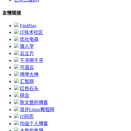
友情链接
FindHao
IT技术社区
优社电商
猿人学
云立方
千寻啊千寻
可道云
坤坤大神
汇智网
红色石头
碎念
陈文管的博客
良许Linux教程网
IT码农
均益个人博客
大鱼的鱼塘