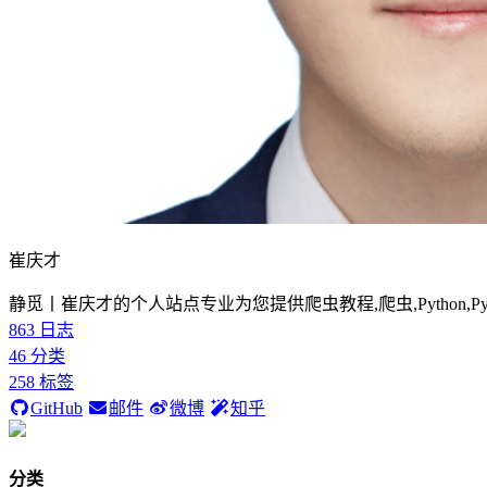
崔庆才
静觅丨崔庆才的个人站点专业为您提供爬虫教程,爬虫,Python,P
863
日志
46
分类
258
标签
GitHub
邮件
微博
知乎
分类