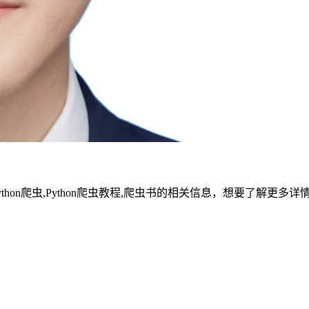
ython爬虫,Python爬虫教程,爬虫书的相关信息，想要了解更多