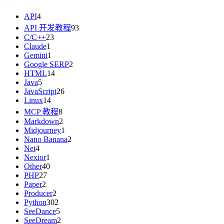
API
4
API 开发教程
93
C/C++
23
Claude
1
Gemini
1
Google SERP
2
HTML
14
Java
5
JavaScript
26
Linux
14
MCP 教程
8
Markdown
2
Midjourney
1
Nano Banana
2
Net
4
Nexior
1
Other
40
PHP
27
Paper
2
Producer
2
Python
302
SeeDance
5
SeeDream
2