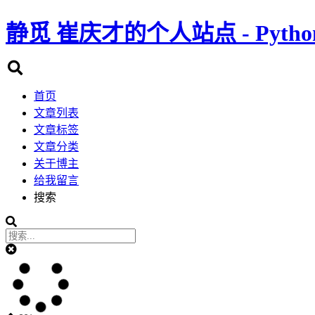
静觅
崔庆才的个人站点 - Pyth
首页
文章列表
文章标签
文章分类
关于博主
给我留言
搜索