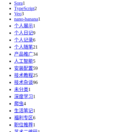
Sora
1
TypeScript
2
Veo
3
nano-banana
1
个人展示
1
个人日记
9
个人记录
6
个人随笔
21
产品推广
34
人工智能
5
安装配置
59
技术教程
25
技术杂谈
96
未分类
1
深度学习
1
爬虫
4
生活笔记
1
福利专区
6
职位推荐
1
艺术二维码
1