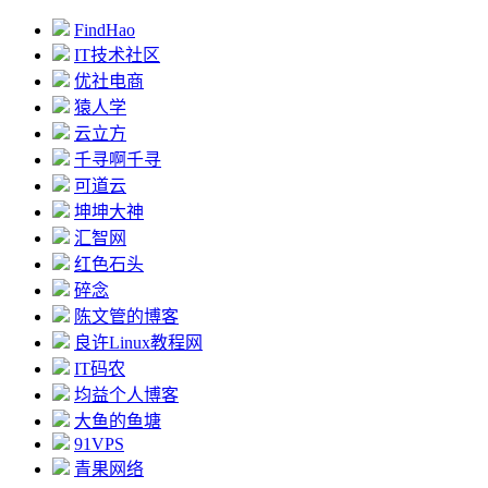
FindHao
IT技术社区
优社电商
猿人学
云立方
千寻啊千寻
可道云
坤坤大神
汇智网
红色石头
碎念
陈文管的博客
良许Linux教程网
IT码农
均益个人博客
大鱼的鱼塘
91VPS
青果网络