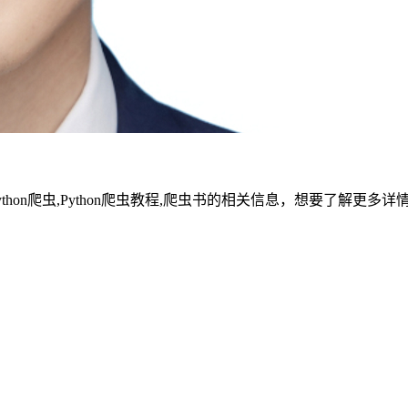
ython爬虫,Python爬虫教程,爬虫书的相关信息，想要了解更多