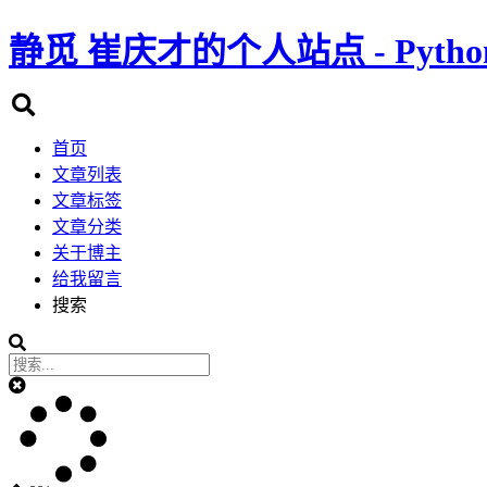
静觅
崔庆才的个人站点 - Pyth
首页
文章列表
文章标签
文章分类
关于博主
给我留言
搜索