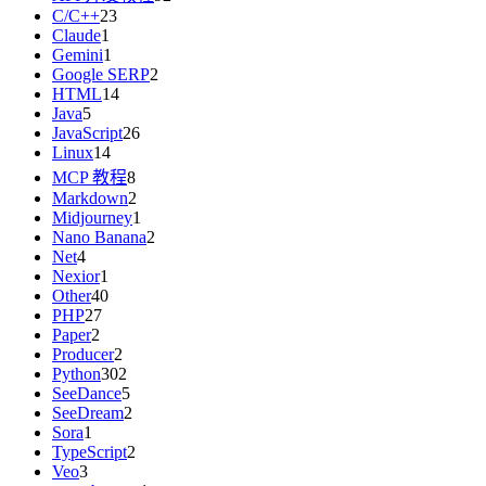
C/C++
23
Claude
1
Gemini
1
Google SERP
2
HTML
14
Java
5
JavaScript
26
Linux
14
MCP 教程
8
Markdown
2
Midjourney
1
Nano Banana
2
Net
4
Nexior
1
Other
40
PHP
27
Paper
2
Producer
2
Python
302
SeeDance
5
SeeDream
2
Sora
1
TypeScript
2
Veo
3