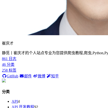
崔庆才
静觅丨崔庆才的个人站点专业为您提供爬虫教程,爬虫,Python,P
861
日志
46
分类
258
标签
GitHub
邮件
微博
知乎
分类
API
4
API 开发教程
92