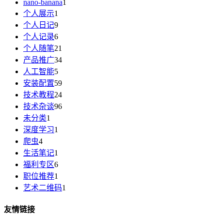
nano-banana
1
个人展示
1
个人日记
9
个人记录
6
个人随笔
21
产品推广
34
人工智能
5
安装配置
59
技术教程
24
技术杂谈
96
未分类
1
深度学习
1
爬虫
4
生活笔记
1
福利专区
6
职位推荐
1
艺术二维码
1
友情链接