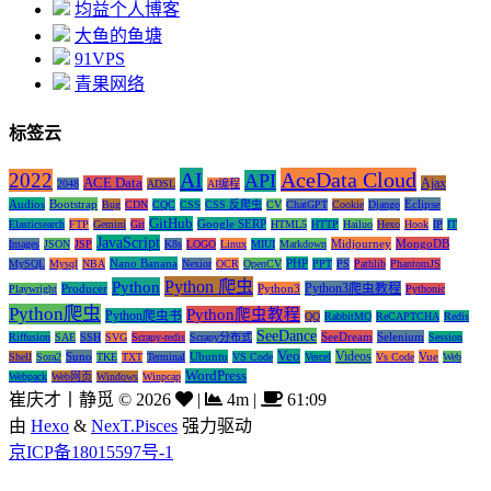
均益个人博客
大鱼的鱼塘
91VPS
青果网络
标签云
AI
AceData Cloud
2022
API
ACE Data
Ajax
2048
ADSL
AI编程
Audios
Bootstrap
Eclipse
Bug
CDN
CQC
CSS
CSS 反爬虫
CV
ChatGPT
Cookie
Django
GitHub
Google SERP
Elasticsearch
FTP
Gemini
Git
HTML5
HTTP
Hailuo
Hexo
Hook
IP
IT
JavaScript
Midjourney
MongoDB
Images
JSON
JSP
K8s
LOGO
Linux
MIUI
Markdown
Nano Banana
PHP
MySQL
Mysql
NBA
Nexior
OCR
OpenCV
PPT
PS
Pathlib
PhantomJS
Python 爬虫
Python
Python3爬虫教程
Producer
Python3
Playwright
Pythonic
Python爬虫
Python爬虫教程
Python爬虫书
QQ
RabbitMQ
ReCAPTCHA
Redis
SeeDance
SeeDream
Selenium
Riffusion
SAE
SSH
SVG
Scrapy-redis
Scrapy分布式
Session
Veo
Videos
Suno
Ubuntu
Vue
Shell
Sora2
TKE
TXT
Terminal
VS Code
Vercel
Vs Code
Web
WordPress
Webpack
Web网页
Windows
Winpcap
崔庆才丨静觅
©
2026
|
4m
|
61:09
由
Hexo
&
NexT.Pisces
强力驱动
京ICP备18015597号-1