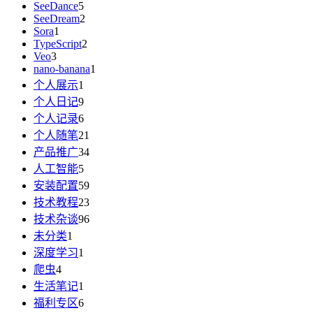
SeeDance
5
SeeDream
2
Sora
1
TypeScript
2
Veo
3
nano-banana
1
个人展示
1
个人日记
9
个人记录
6
个人随笔
21
产品推广
34
人工智能
5
安装配置
59
技术教程
23
技术杂谈
96
未分类
1
深度学习
1
爬虫
4
生活笔记
1
福利专区
6