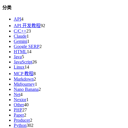
分类
API
4
API 开发教程
92
C/C++
23
Claude
1
Gemini
1
Google SERP
2
HTML
14
Java
5
JavaScript
26
Linux
14
MCP 教程
8
Markdown
2
Midjourney
1
Nano Banana
2
Net
4
Nexior
1
Other
40
PHP
27
Paper
2
Producer
2
Python
302