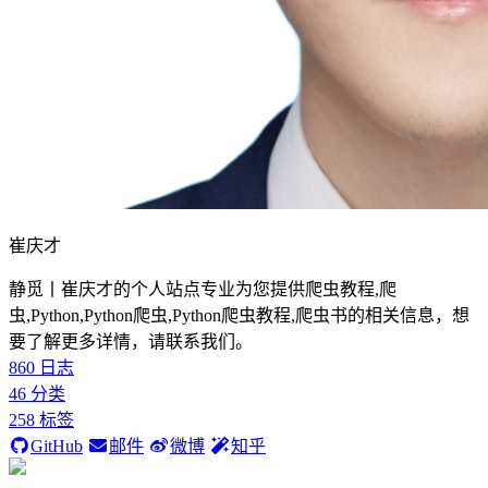
崔庆才
静觅丨崔庆才的个人站点专业为您提供爬虫教程,爬
虫,Python,Python爬虫,Python爬虫教程,爬虫书的相关信息，想
要了解更多详情，请联系我们。
860
日志
46
分类
258
标签
GitHub
邮件
微博
知乎