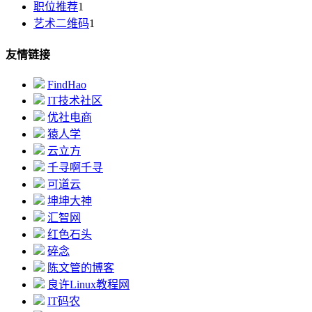
职位推荐
1
艺术二维码
1
友情链接
FindHao
IT技术社区
优社电商
猿人学
云立方
千寻啊千寻
可道云
坤坤大神
汇智网
红色石头
碎念
陈文管的博客
良许Linux教程网
IT码农