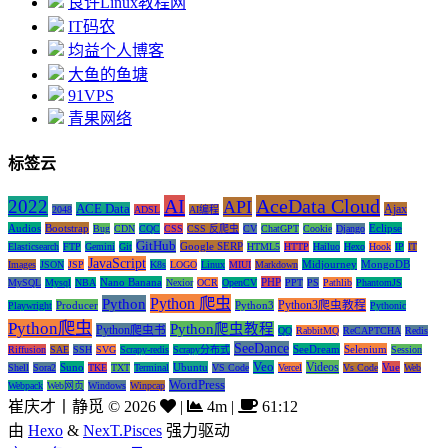
良许Linux教程网
IT码农
均益个人博客
大鱼的鱼塘
91VPS
青果网络
标签云
AI
AceData Cloud
2022
API
ACE Data
Ajax
2048
ADSL
AI编程
Audios
Bootstrap
Eclipse
Bug
CDN
CQC
CSS
CSS 反爬虫
CV
ChatGPT
Cookie
Django
GitHub
Google SERP
Elasticsearch
FTP
Gemini
Git
HTML5
HTTP
Hailuo
Hexo
Hook
IP
IT
JavaScript
Midjourney
MongoDB
Images
JSON
JSP
K8s
LOGO
Linux
MIUI
Markdown
Nano Banana
PHP
MySQL
Mysql
NBA
Nexior
OCR
OpenCV
PPT
PS
Pathlib
PhantomJS
Python 爬虫
Python
Python3爬虫教程
Producer
Python3
Playwright
Pythonic
Python爬虫
Python爬虫教程
Python爬虫书
QQ
RabbitMQ
ReCAPTCHA
Redis
SeeDance
SeeDream
Selenium
Riffusion
SAE
SSH
SVG
Scrapy-redis
Scrapy分布式
Session
Veo
Videos
Suno
Ubuntu
Vue
Shell
Sora2
TKE
TXT
Terminal
VS Code
Vercel
Vs Code
Web
WordPress
Webpack
Web网页
Windows
Winpcap
崔庆才丨静觅
©
2026
|
4m
|
61:12
由
Hexo
&
NexT.Pisces
强力驱动