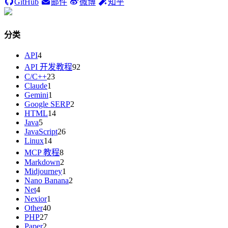
GitHub
邮件
微博
知乎
分类
API
4
API 开发教程
92
C/C++
23
Claude
1
Gemini
1
Google SERP
2
HTML
14
Java
5
JavaScript
26
Linux
14
MCP 教程
8
Markdown
2
Midjourney
1
Nano Banana
2
Net
4
Nexior
1
Other
40
PHP
27
Paper
2