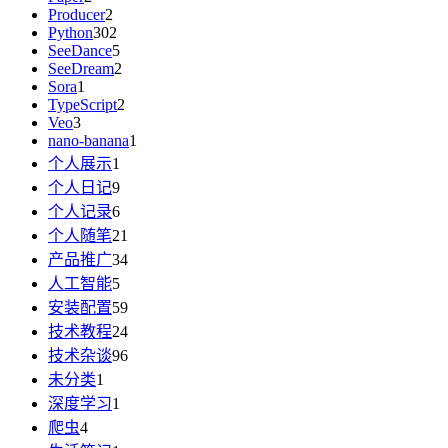
Producer
2
Python
302
SeeDance
5
SeeDream
2
Sora
1
TypeScript
2
Veo
3
nano-banana
1
个人展示
1
个人日记
9
个人记录
6
个人随笔
21
产品推广
34
人工智能
5
安装配置
59
技术教程
24
技术杂谈
96
未分类
1
深度学习
1
爬虫
4