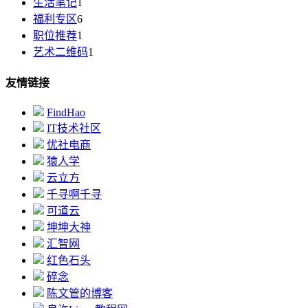
生活笔记
1
福利专区
6
职位推荐
1
艺术二维码
1
友情链接
FindHao
IT技术社区
优社电商
猿人学
云立方
千寻啊千寻
可道云
坤坤大神
汇智网
红色石头
碎念
陈文管的博客