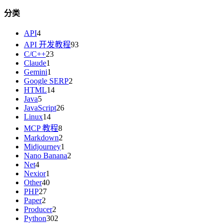
分类
API
4
API 开发教程
93
C/C++
23
Claude
1
Gemini
1
Google SERP
2
HTML
14
Java
5
JavaScript
26
Linux
14
MCP 教程
8
Markdown
2
Midjourney
1
Nano Banana
2
Net
4
Nexior
1
Other
40
PHP
27
Paper
2
Producer
2
Python
302