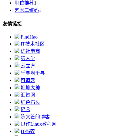
职位推荐
1
艺术二维码
1
友情链接
FindHao
IT技术社区
优社电商
猿人学
云立方
千寻啊千寻
可道云
坤坤大神
汇智网
红色石头
碎念
陈文管的博客
良许Linux教程网
IT码农