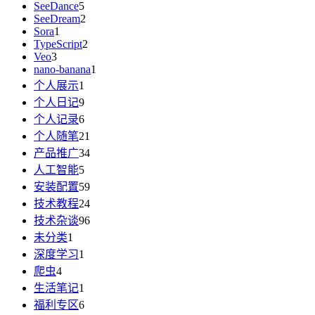
SeeDance
5
SeeDream
2
Sora
1
TypeScript
2
Veo
3
nano-banana
1
个人展示
1
个人日记
9
个人记录
6
个人随笔
21
产品推广
34
人工智能
5
安装配置
59
技术教程
24
技术杂谈
96
未分类
1
深度学习
1
爬虫
4
生活笔记
1
福利专区
6