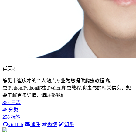
崔庆才
静觅丨崔庆才的个人站点专业为您提供爬虫教程,爬
虫,Python,Python爬虫,Python爬虫教程,爬虫书的相关信息，想
要了解更多详情，请联系我们。
862
日志
46
分类
258
标签
GitHub
邮件
微博
知乎