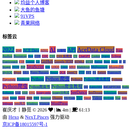
均益个人博客
大鱼的鱼塘
91VPS
青果网络
标签云
AI
AceData Cloud
2022
API
ACE Data
Ajax
2048
ADSL
AI编程
Audios
Bootstrap
Eclipse
Bug
CDN
CQC
CSS
CSS 反爬虫
CV
ChatGPT
Cookie
Django
GitHub
Google SERP
Elasticsearch
FTP
Gemini
Git
HTML5
HTTP
Hailuo
Hexo
Hook
IP
IT
JavaScript
Midjourney
MongoDB
Images
JSON
JSP
K8s
LOGO
Linux
MIUI
Markdown
Nano Banana
PHP
MySQL
Mysql
NBA
Nexior
OCR
OpenCV
PPT
PS
Pathlib
PhantomJS
Python 爬虫
Python
Python3爬虫教程
Producer
Python3
Playwright
Pythonic
Python爬虫
Python爬虫教程
Python爬虫书
QQ
RabbitMQ
ReCAPTCHA
Redis
SeeDance
SeeDream
Selenium
Riffusion
SAE
SSH
SVG
Scrapy-redis
Scrapy分布式
Session
Veo
Videos
Suno
Ubuntu
Vue
Shell
Sora2
TKE
TXT
Terminal
VS Code
Vercel
Vs Code
Web
WordPress
Webpack
Web网页
Windows
Winpcap
崔庆才丨静觅
©
2026
|
4m
|
61:13
由
Hexo
&
NexT.Pisces
强力驱动
京ICP备18015597号-1