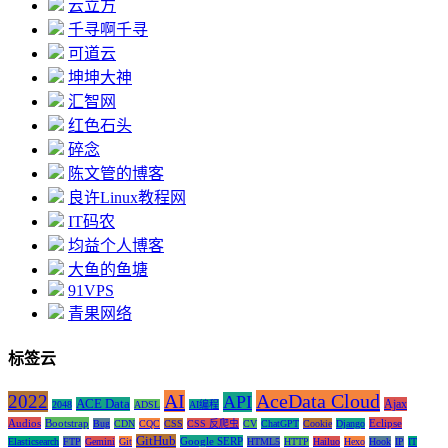
云立方
千寻啊千寻
可道云
坤坤大神
汇智网
红色石头
碎念
陈文管的博客
良许Linux教程网
IT码农
均益个人博客
大鱼的鱼塘
91VPS
青果网络
标签云
AI
AceData Cloud
2022
API
ACE Data
Ajax
2048
ADSL
AI编程
Audios
Bootstrap
Eclipse
Bug
CDN
CQC
CSS
CSS 反爬虫
CV
ChatGPT
Cookie
Django
GitHub
Google SERP
Elasticsearch
FTP
Gemini
Git
HTML5
HTTP
Hailuo
Hexo
Hook
IP
IT