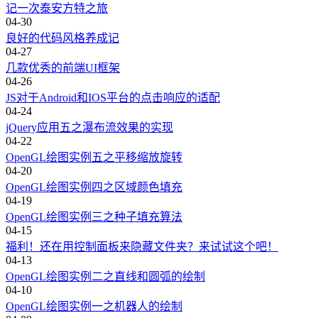
记一次泰安方特之旅
04-30
良好的代码风格养成记
04-27
几款优秀的前端UI框架
04-26
JS对于Android和IOS平台的点击响应的适配
04-24
jQuery应用五之瀑布流效果的实现
04-22
OpenGL绘图实例五之平移缩放旋转
04-20
OpenGL绘图实例四之区域颜色填充
04-19
OpenGL绘图实例三之种子填充算法
04-15
福利！还在用控制面板来隐藏文件夹？来试试这个吧！
04-13
OpenGL绘图实例二之直线和圆弧的绘制
04-10
OpenGL绘图实例一之机器人的绘制