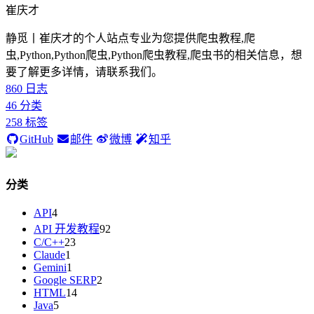
崔庆才
静觅丨崔庆才的个人站点专业为您提供爬虫教程,爬
虫,Python,Python爬虫,Python爬虫教程,爬虫书的相关信息，想
要了解更多详情，请联系我们。
860
日志
46
分类
258
标签
GitHub
邮件
微博
知乎
分类
API
4
API 开发教程
92
C/C++
23
Claude
1
Gemini
1
Google SERP
2
HTML
14
Java
5