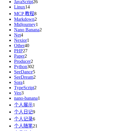
JavaScript
26
Linux
14
MCP 教程
8
Markdown
2
Midjourney
1
Nano Banana
2
Net
4
Nexior
1
Other
40
PHP
27
Paper
2
Producer
2
Python
302
SeeDance
5
SeeDream
2
Sora
1
TypeScript
2
Veo
3
nano-banana
1
个人展示
1
个人日记
9
个人记录
6
个人随笔
21