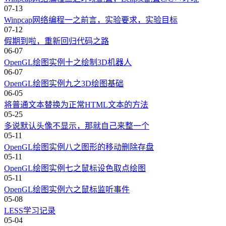
07-13
Winpcap网络编程一之前言，实验要求，实验目标
07-12
假期到啦，重新回归代码之路
06-07
OpenGL绘图实例十之绘制3D机器人
06-07
OpenGL绘图实例九之3D绘图基础
06-05
将普通文本替换为正常HTML文本的方法
05-25
多说默认头像不显示，那就自己来整一个
05-11
OpenGL绘图实例八之图形的移动删除存盘
05-11
OpenGL绘图实例七之鼠标设色取点绘图
05-11
OpenGL绘图实例六之鼠标监听事件
05-08
LESS学习记录
05-04