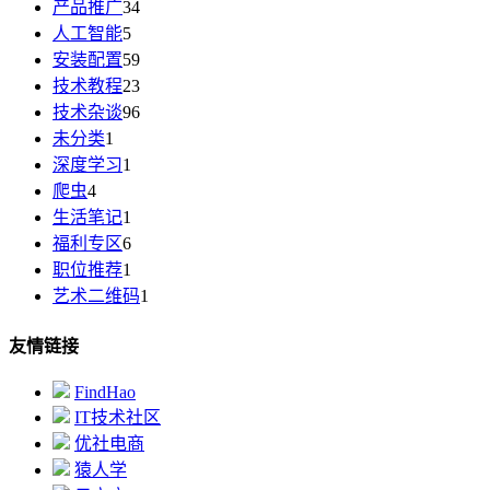
产品推广
34
人工智能
5
安装配置
59
技术教程
23
技术杂谈
96
未分类
1
深度学习
1
爬虫
4
生活笔记
1
福利专区
6
职位推荐
1
艺术二维码
1
友情链接
FindHao
IT技术社区
优社电商
猿人学