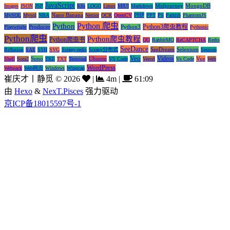
JavaScript
Midjourney
MongoDB
Images
JSON
JSP
K8s
LOGO
Linux
MIUI
Markdown
Nano Banana
PHP
MySQL
Mysql
NBA
Nexior
OCR
OpenCV
PPT
PS
Pathlib
PhantomJS
Python 爬虫
Python
Python3爬虫教程
Producer
Python3
Playwright
Pythonic
Python爬虫
Python爬虫教程
Python爬虫书
QQ
RabbitMQ
ReCAPTCHA
Redis
SeeDance
SeeDream
Selenium
Riffusion
SAE
SSH
SVG
Scrapy-redis
Scrapy分布式
Session
Veo
Videos
Suno
Ubuntu
Vue
Shell
Sora2
TKE
TXT
Terminal
VS Code
Vercel
Vs Code
Web
WordPress
Webpack
Web网页
Windows
Winpcap
崔庆才丨静觅
©
2026
|
4m
|
61:09
由
Hexo
&
NexT.Pisces
强力驱动
京ICP备18015597号-1