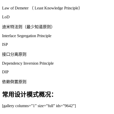
Law of Demeter （ Least Knowledge Principle）
LoD
迪米特法则（最少知道原则）
Interface Segregation Principle
ISP
接口分离原则
Dependency Inversion Principle
DIP
依赖倒置原则
常用设计模式概况：
[gallery columns=”1” size=”full” ids=”9642”]