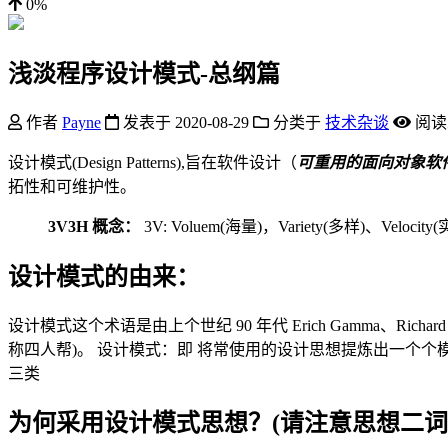
0%
浅淡程序设计模式-总纲篇
作者
Payne
发表于
2020-08-29
分类于
技术杂谈
阅读
设计模式(Design Patterns),旨在软件设计（
可重用的面向对象软
拓性和可维护性。
3V3H 概念：
3V: Voluem(海量)，Variety(多样)、Velocity(
设计模式的由来：
设计模式这个术语是由上个世纪 90 年代 Erich Gamma、Richard He
称四人帮)。 设计模式：即 将常使用的设计思想提炼出一个个
三类
为何采用设计模式
思想
？(请注意思想二词