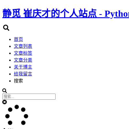
静觅
崔庆才的个人站点 - Pyth
首页
文章列表
文章标签
文章分类
关于博主
给我留言
搜索