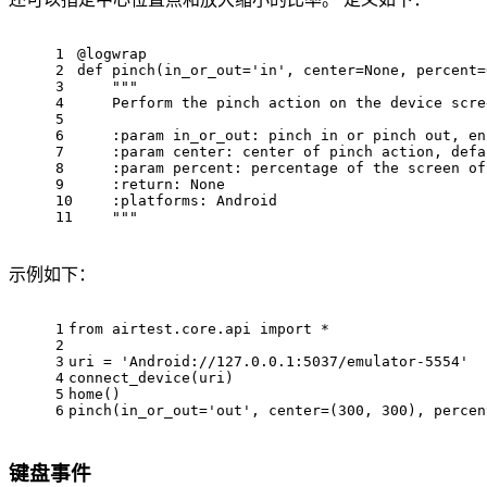
1
@logwrap
2
def pinch(in_or_out=
'in'
, 
center
=None, percent=
3
""
"
4
    Perform the pinch action 
on
 the device scre
5
6
    :param in_or_ou
t:
 pinch in 
or
 pinch out, en
7
    :param 
center
: 
center
 of pinch action, defa
8
    :param percen
t:
 percentage of the screen of
9
    :
return
: None
10
    :platform
s:
 Android
11
""
"
示例如下：
1
from
 airtest.core.api import *
2
3
uri = 
'Android://127.0.0.1:5037/emulator-5554'
4
connect_device(uri)
5
home()
6
pinch(
in_or_out
=
'out'
, center=(300, 300), 
percen
键盘事件