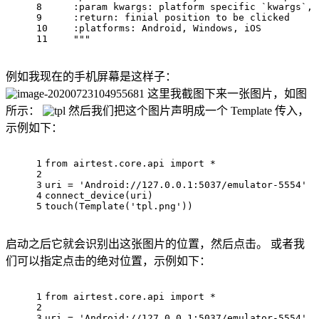
8
    :param kwarg
s:
 platform specific `kwargs`, 
9
    :
return
: finial position 
to
be
 clicked
10
    :platform
s:
 Android, Windows, iOS
11
""
"
例如我现在的手机屏幕是这样子：
这里我截图下来一张图片，如图
所示：
然后我们把这个图片声明成一个 Template 传入，
示例如下：
1
from
airtest.core.api
import
 *
2
3
uri
 = 
'Android://127.0.0.1:5037/emulator-5554'
4
connect_device
(
uri
)
5
touch
(
Template
(
'tpl.png'
))
启动之后它就会识别出这张图片的位置，然后点击。 或者我
们可以指定点击的绝对位置，示例如下：
1
from
 airtest.core.api 
import
 *
2
3
uri = 
'Android://127.0.0.1:5037/emulator-5554'