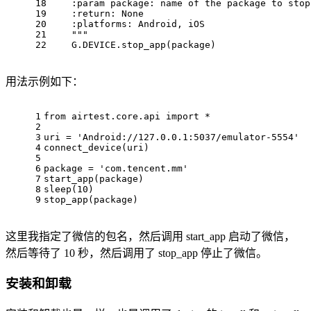
18
    :param 
package
: name of the package to stop
19
    :
return
: None
20
    :
platforms
: Android, iOS
21
""
"
22
    G.DEVICE.stop_app(package)
用法示例如下：
1
from
airtest.core.api
import
 *
2
3
uri
 = 
'Android://127.0.0.1:5037/emulator-5554'
4
connect_device
(
uri
)
5
6
package
 = 
'com.tencent.mm'
7
start_app
(
package
)
8
sleep
(
10
)
9
stop_app
(
package
)
这里我指定了微信的包名，然后调用 start_app 启动了微信，
然后等待了 10 秒，然后调用了 stop_app 停止了微信。
安装和卸载