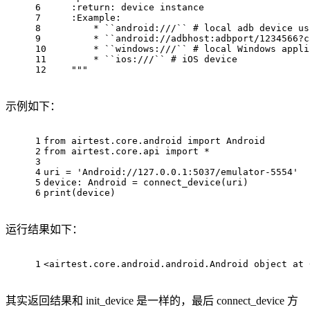
6
    :
return
: device 
instance
7
    :Example:
8
        * 
``
android:///
``
# local adb device us
9
        * 
``
android://adbhost:adbport/
1234566
?c
10
        * 
``
windows:///
``
# local Windows appli
11
        * 
``
ios:///
``
# iOS device
12
"""
示例如下：
1
from
 airtest.core.android 
import
 Android
2
from
 airtest.core.api 
import
 *
3
4
uri = 
'Android://127.0.0.1:5037/emulator-5554'
5
device: Android = connect_device(uri)
6
print
(device)
运行结果如下：
1
<airtest
.core
.android
.android
.Android
object
 at 
其实返回结果和 init_device 是一样的，最后 connect_device 方