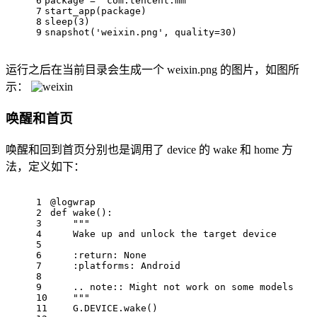
6
package
 = 
'com.tencent.mm'
7
start_app(
package
)
8
sleep(
3
)
9
snapshot(
'weixin.png'
, quality=
30
)
运行之后在当前目录会生成一个 weixin.png 的图片，如图所
示：
唤醒和首页
唤醒和回到首页分别也是调用了 device 的 wake 和 home 方
法，定义如下：
1
@logwrap
2
def
wake
()
:
3
"""
4
    Wake up and unlock the target device
5
6
    :return: None
7
    :platforms: Android
8
9
    .. note:: Might not work on some models
10
    """
11
    G.DEVICE.wake()