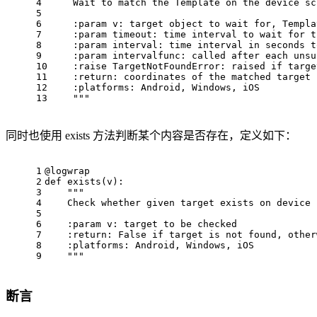
4
    Wait 
to
match
 the Template 
on
 the device sc
5
6
    :param 
v:
 target object 
to
 wait 
for
, Templa
7
    :param timeou
t:
 time interval 
to
 wait 
for
 t
8
    :param interva
l:
 time interval in seconds 
t
9
    :param intervalfunc: called after each unsu
10
    :raise TargetNotFoundError: raised 
if
 targe
11
    :
return
: coordinates of the matched target
12
    :platform
s:
 Android, Windows, iOS
13
""
"
同时也使用 exists 方法判断某个内容是否存在，定义如下：
1
@logwrap
2
def
exists
(v)
:
3
"""
4
    Check whether given target exists on device 
5
6
    :param v: target to be checked
7
    :return: False if target is not found, other
8
    :platforms: Android, Windows, iOS
9
    """
断言