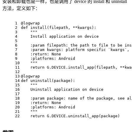
安装和卸载也是一样，也是调用了 device 的 install 和 uninstall
方法，定义如下：
1
@logwrap
2
def install(filepath, **kwargs):
3
""
"
4
    Install application on device
5
6
    :param 
filepath
: the path to file to be ins
7
    :param 
kwargs
: platform specific 
`kwargs`
, 
8
    :
return
: None
9
    :
platforms
: Android
10
""
"
11
    return G.DEVICE.install_app(filepath, **kwa
12
13
@logwrap
14
def uninstall(package):
15
""
"
16
    Uninstall application on device
17
18
    :param 
package
: name of the package, see al
19
    :
return
: None
20
    :
platforms
: Android
21
""
"
22
    return G.DEVICE.uninstall_app(package)