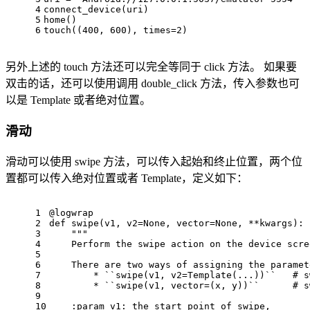
4
connect_device(uri)
5
home()
6
touch((
400
, 
600
), times=
2
)
另外上述的 touch 方法还可以完全等同于 click 方法。 如果要
双击的话，还可以使用调用 double_click 方法，传入参数也可
以是 Template 或者绝对位置。
滑动
滑动可以使用 swipe 方法，可以传入起始和终止位置，两个位
置都可以传入绝对位置或者 Template，定义如下：
1
@logwrap
2
def swipe(v1, v2=None, vector=None, **kwargs):
3
""
"
4
    Perform the swipe action on the device scre
5
6
    There are two ways of assigning the paramet
7
        * 
``
swipe(v1, v2=Template(...))
``
   # s
8
        * 
``
swipe(v1, vector=(x, y))
``
      # s
9
10
    :param 
v1
: the start point of swipe,