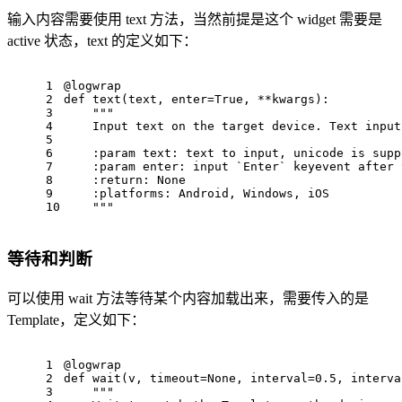
输入内容需要使用 text 方法，当然前提是这个 widget 需要是
active 状态，text 的定义如下：
1
@logwrap
2
def text(text, enter=True, **kwargs):
3
""
"
4
    Input text 
on
 the target device. Text 
input
5
6
    :param tex
t:
 text 
to
input
, unicode 
is
 supp
7
    :param enter: 
input
 `Enter` keyevent after 
8
    :
return
: None
9
    :platform
s:
 Android, Windows, iOS
10
""
"
等待和判断
可以使用 wait 方法等待某个内容加载出来，需要传入的是
Template，定义如下：
1
@logwrap
2
def wait(v, timeout=None, interval=
0.5
, interva
3
""
"