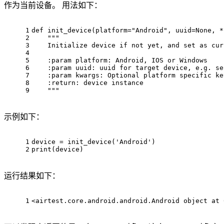
作为当前设备。 用法如下：
1
def
init_device
(platform=
"Android"
, uuid=None, *
2
"""
3
    Initialize device if not yet, and set as cur
4
5
    :param platform: Android, IOS or Windows
6
    :param uuid: uuid for target device, e.g. se
7
    :param kwargs: Optional platform specific ke
8
    :return: device instance
9
    """
示例如下：
1
device
 = 
init_device
(
'Android'
)
2
print
(
device
)
运行结果如下：
1
<airtest
.core
.android
.android
.Android
object
 at 