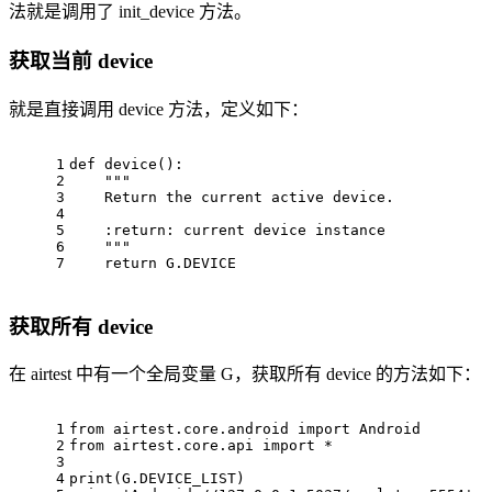
法就是调用了 init_device 方法。
获取当前 device
就是直接调用 device 方法，定义如下：
1
def
device
()
:
2
"""
3
    Return the current active device.
4
5
    :return: current device instance
6
    """
7
return
 G.DEVICE
获取所有 device
在 airtest 中有一个全局变量 G，获取所有 device 的方法如下：
1
from
 airtest.core.android 
import
 Android
2
from
 airtest.core.api 
import
 *
3
4
print
(G.DEVICE_LIST)