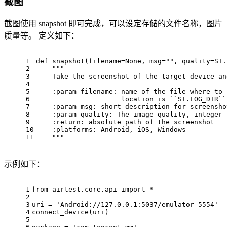
截图
截图使用 snapshot 即可完成，可以设定存储的文件名称，图片
质量等。 定义如下：
1
def snapshot(filename=None, msg=
""
, quality=ST.
2
""
"
3
    Take the screenshot of the target device 
an
4
5
    :param filename: name of the 
file
 where 
to
 
6
                     location 
is
 ``ST.LOG_DIR``
7
    :param ms
g:
 short description 
for
 screensho
8
    :param quality: The image quality, integer 
9
    :
return
: absolute path of the screenshot
10
    :platform
s:
 Android, iOS, Windows
11
""
"
示例如下：
1
from
 airtest.core.api 
import
 *
2
3
uri = 
'Android://127.0.0.1:5037/emulator-5554'
4
connect_device(uri)
5