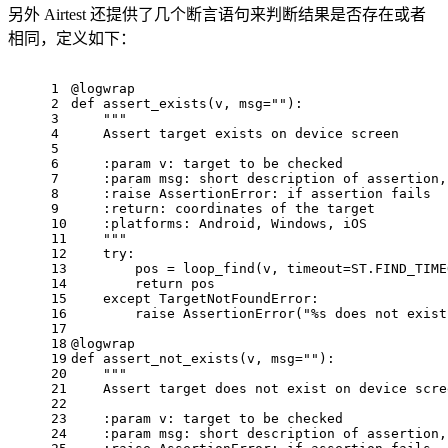
另外 Airtest 还提供了几个断言语句来判断结果是否存在或者
相同，定义如下：
1
@logwrap
2
def assert_exists(v, msg=
""
):
3
""
"
4
    Assert target exists on device screen
5
6
    :param 
v
: target to be checked
7
    :param 
msg
: short description of assertion,
8
    :raise 
AssertionError
: if assertion fails
9
    :
return
: coordinates of the target
10
    :
platforms
: Android, Windows, iOS
11
""
"
12
try
:
13
        pos = loop_find(v, timeout=ST.FIND_TIME
14
        return pos
15
    except 
TargetNotFoundError
:
16
        raise AssertionError(
"%s does not exist
17
18
@logwrap
19
def assert_not_exists(v, msg=
""
):
20
""
"
21
    Assert target does not exist on device scre
22
23
    :param 
v
: target to be checked
24
    :param 
msg
: short description of assertion,