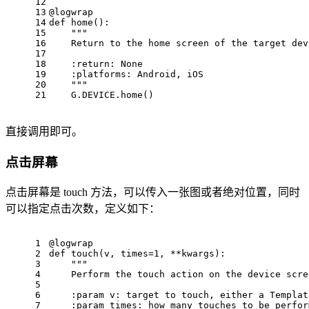
12
13
@logwrap
14
def
home
()
:
15
"""
16
    Return to the home screen of the target dev
17
18
    :return: None
19
    :platforms: Android, iOS
20
    """
21
    G.DEVICE.home()
直接调用即可。
点击屏幕
点击屏幕是 touch 方法，可以传入一张图或者绝对位置，同时
可以指定点击次数，定义如下：
1
@logwrap
2
def touch(v, times=
1
, **kwargs):
3
""
"
4
    Perform the touch action 
on
 the device scre
5
6
    :param 
v:
 target 
to
 touch, either 
a
 Templat
7
    :param time
s:
 how many touches 
to
be
 perfor