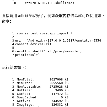
10
return
 G.DEVICE.
shell
(cmd)
直接调用 adb 命令就好了，例如获取内存信息就可以使用如下
命令：
1
from
airtest.core.api
import
 *
2
3
uri
 = 
'Android://127.0.0.1:5037/emulator-5554'
4
connect_device
(
uri
)
5
6
result
 = 
shell
(
'cat /proc/meminfo'
)
7
print
(
result
)
运行结果如下：
1
MemTotal:
3627908
kB
2
MemFree:
2655560
kB
3
MemAvailable:
2725928
kB
4
Buffers:
3496
kB
5
Cached:
147472
kB
6
SwapCached:
0
kB
7
Active:
744592
kB
8
Inactive:
126332
kB