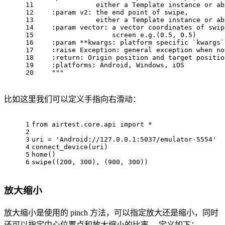
11
               either a Template instance or ab
12
    :param 
v2
: the end point of swipe,
13
               either a Template instance or ab
14
    :param 
vector
: a vector coordinates of swip
15
                   screen e.g.(
0.5
, 
0.5
)
16
    :param **
kwargs
: platform specific 
`kwargs`
17
    :raise 
Exception
: general exception when no
18
    :
return
: Origin position and target positio
19
    :
platforms
: Android, Windows, iOS
20
""
"
比如这里我们可以定义手指向右滑动：
1
from
 airtest.core.api 
import
 *
2
3
uri = 
'Android://127.0.0.1:5037/emulator-5554'
4
connect_device(uri)
5
home()
6
swipe((
200
, 
300
), (
900
, 
300
))
放大缩小
放大缩小是使用的 pinch 方法，可以指定放大还是缩小，同时
还可以指定中心位置点和放大缩小的比率。 定义如下：