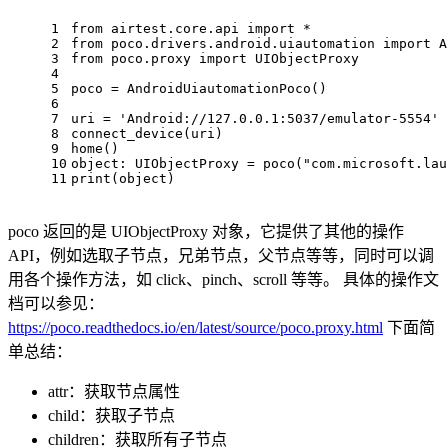
1
from
airtest.core.api
import
 *
2
from
poco.drivers.android.uiautomation
import
A
3
from
poco.proxy
import
UIObjectProxy
4
5
poco
 = 
AndroidUiautomationPoco
()
6
7
uri
 = 
'Android://127.0.0.1:5037/emulator-5554'
8
connect_device
(
uri
)
9
home
()
10
object
: 
UIObjectProxy
 = 
poco
(
"com.microsoft.lau
11
print
(
object
)
poco 返回的是 UIObjectProxy 对象，它提供了其他的操作
API，例如选取子节点，兄弟节点，父节点等等，同时可以调
用各个操作方法，如 click、pinch、scroll 等等。 具体的操作文
档可以参见：
https://poco.readthedocs.io/en/latest/source/poco.proxy.html
下面简
单总结：
attr：获取节点属性
child：获取子节点
children：获取所有子节点