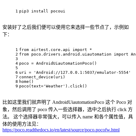
1
pip3 
install
 pocoui
安装好了之后我们便可以使用它来选择一些节点了，示例如
下：
1
from
airtest.core.api
import
 *
2
from
poco.drivers.android.uiautomation
import
An
3
4
poco
 = 
AndroidUiautomationPoco
()
5
6
uri
 = 
'Android://127.0.0.1:5037/emulator-5554'
7
connect_device
(
uri
)
8
home
()
9
poco
(
text
=
'Weather'
).click()
比如这里我们就声明了 AndroidUiautomationPoco 这个 Poco 对
象，然后调用了 poco 传入一些选择器，选中之后执行 click 方
法。 这个选择器非常强大，可以传入 name 和各个属性值，具
体的使用方法见：
https://poco.readthedocs.io/en/latest/source/poco.pocofw.html