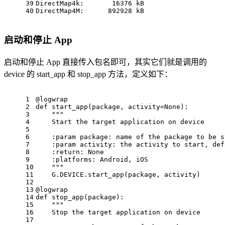
39
DirectMap4k:
16376
kB
40
DirectMap4M:
892928
kB
启动和停止 App
启动和停止 App 直接传入包名即可，其实它们就是调用的
device 的 start_app 和 stop_app 方法，定义如下：
1
@logwrap
2
def start_app(package, activity=None):
3
""
"
4
    Start the target application on device
5
6
    :param 
package
: name of the package to be s
7
    :param 
activity
: the activity to start, def
8
    :
return
: None
9
    :
platforms
: Android, iOS
10
""
"
11
    G.DEVICE.start_app(package, activity)
12
13
@logwrap
14
def stop_app(package):
15
""
"
16
    Stop the target application on device
17