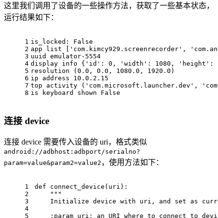
这里我们调用了设备的一些操作方法，获取了一些基本状态，
运行结果如下：
1
is_locked: 
False
2
app 
list
 [
'com
.kimcy929.screenrecorder', 
'com
.an
3
uuid emulator-
5554
4
display info {
'id'
: 
0
, 
'width'
: 
1080
, 
'height'
: 
5
resolution (
0.0
, 
0.0
, 
1080.0
, 
1920.0
)
6
ip address 
10.0
.
2.15
7
top activity (
'com
.microsoft.launcher.dev', 
'com
8
is keyboard shown 
False
连接 device
连接 device 需要传入设备的 uri，格式类似
android://adbhost:adbport/serialno?
，使用方法如下：
param=value&param2=value2
1
def connect_device(uri):
2
    """
3
    Initialize device 
with
 uri, 
and
set
as
curr
4
5
    :param uri: an URI 
where
to
connect
to
 devi