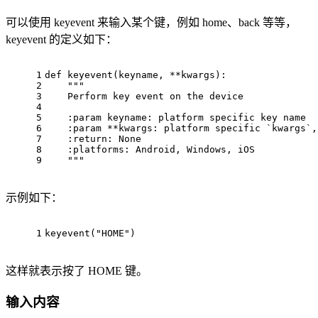
可以使用 keyevent 来输入某个键，例如 home、back 等等，
keyevent 的定义如下：
1
def
keyevent
(keyname, **kwargs)
:
2
"""
3
    Perform key event on the device
4
5
    :param keyname: platform specific key name
6
    :param **kwargs: platform specific `kwargs`,
7
    :return: None
8
    :platforms: Android, Windows, iOS
9
    """
示例如下：
1
keyevent
(
"HOME"
)
这样就表示按了 HOME 键。
输入内容