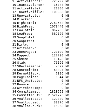
9
Active(anon):
723292
kB
10
Inactive(anon):
16344
kB
11
Active(file):
21300
kB
12
Inactive(file):
109988
kB
13
Unevictable:
0
kB
14
Mlocked:
0
kB
15
HighTotal:
2760648
kB
16
HighFree:
2073440
kB
17
LowTotal:
867260
kB
18
LowFree:
582120
kB
19
SwapTotal:
0
kB
20
SwapFree:
0
kB
21
Dirty:
0
kB
22
Writeback:
0
kB
23
AnonPages:
720100
kB
24
Mapped:
127720
kB
25
Shmem:
19428
kB
26
Slab:
76196
kB
27
SReclaimable:
7392
kB
28
SUnreclaim:
68804
kB
29
KernelStack:
7896
kB
30
PageTables:
8544
kB
31
NFS_Unstable:
0
kB
32
Bounce:
0
kB
33
WritebackTmp:
0
kB
34
CommitLimit:
1813952
kB
35
Committed_AS:
21521776
kB
36
VmallocTotal:
122880
kB
37
VmallocUsed:
38876
kB
38
VmallocChunk:
15068
kB