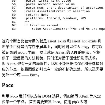
55
    :param 
first
: first value
56
    :param 
second
: second value
57
    :param 
msg
: short description of assertion,
58
    :raise 
AssertionError
: if assertion
59
    :
return
: None
60
    :
platforms
: Android, Windows, iOS
61
""
"
62
    if first == 
second
:
63
        raise AssertionError(
"%s and %s are equ
这几个断言比较常用的就是 assert_exists 和 assert_not_exists 判
断某个目标是否存在于屏幕上，同时还可以传入 msg，它可以
被记录到 report 里面。 以上就是 Airtest 的 API 的用法，它提
供了一些便捷的方法封装，同时还对接了图像识别等技术。
但 Airtest 也有一定的局限性，比如不能根据 DOM 树来选择对
应的节点，依靠图像识别也有一定的不精确之处，所以还需要
另外一个库 —— Poco。
Poco
利用 Poco 我们可以支持 DOM 选择，例如编写 XPath 等来定
位某一个节点。 首先需要安装 Poco，使用 pip3 即可：