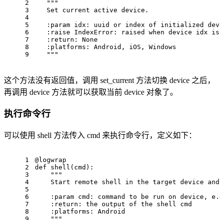
2
"""
3
    Set current active device.
4
5
    :param idx: uuid or index of initialized dev
6
    :raise IndexError: raised when device idx is
7
    :return: None
8
    :platforms: Android, iOS, Windows
9
    """
这个方法没有返回值，调用 set_current 方法切换 device 之后，
再调用 device 方法就可以获取当前 device 对象了。
执行命令行
可以使用 shell 方法传入 cmd 来执行命令行，定义如下：
1
@logwrap
2
def 
shell
(cmd):
3
""
"
4
    Start remote 
shell
 in the target device 
and
5
6
    :param cmd: 
command
to
be
 run 
on
 device, 
e
.
7
    :
return
: the output of the 
shell
 cmd
8
    :platform
s:
 Android
9
""
"