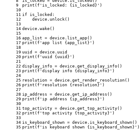
8
is_locked = device.is_locked()
9
print
(f
'is_locked: {is_locked}'
)
10
11
if
 is_locked:
12
    device.unlock()
13
14
device.wake()
15
16
app_list = device.list_app()
17
print
(f
'app list {app_list}'
)
18
19
uuid = device.uuid
20
print
(f
'uuid {uuid}'
)
21
22
display_info = device.get_display_info()
23
print
(f
'display info {display_info}'
)
24
25
resolution = device.get_render_resolution()
26
print
(f
'resolution {resolution}'
)
27
28
ip_address = device.get_ip_address()
29
print
(f
'ip address {ip_address}'
)
30
31
top_activity = device.get_top_activity()
32
print
(f
'top activity {top_activity}'
)
33
34
is_keyboard_shown = device.is_keyboard_shown()
35
print
(f
'is keyboard shown {is_keyboard_shown}'
)