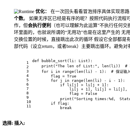
优化：
在一次回头看看冒泡排序具体实现思路
个数
。 如果无序区已经是有序的呢？按照代码执行流程
作，但
会执行便利
（也可以理解为此运算”不执行任何交换
环里面的，也就说所谓的“无用功”也是在这里产生的 无
交换位置的时候，直接跳出此次的循环 假设它全部都是有序的，
部代码（设立return，或者break）主要跳出循环。
def bubble_sort(
li
: 
List
):
1
print
(
"The len of List:"
, len(
li
))  
2
3
for
 i 
in
range
(len(
li
) - 1):  # 保
4
        flag = True
5
for
 j 
in
range
(len(
li
) - i - 1):
6
if
li
[j] > 
li
[j + 1]:
7
li
[j + 1], 
li
[j] = 
li
[j], 
8
                flag = False
9
print
(
"Sorting times:%d， Stat
10
if
 flag:
11
break
选择:
插入: