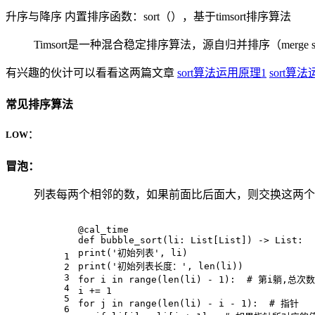
升序与降序 内置排序函数：sort（），基于timsort排序算法
Timsort是一种混合稳定排序算法，源自归并排序（merge sort）
有兴趣的伙计可以看看这两篇文章
sort算法运用原理1
sort算
常见排序算法
LOW：
冒泡：
列表每两个相邻的数，如果前面比后面大，则交换这两个
@cal_time
def bubble_sort(li: List[List]) -> List:
print(
'初始列表'
, li)
1
print(
'初始列表长度：'
, len(li))
2
3
for
 i 
in
 range(len(li) - 
1
):  # 第i躺,总次数
4
i += 
1
5
for
 j 
in
 range(len(li) - i - 
1
):  # 指针
6