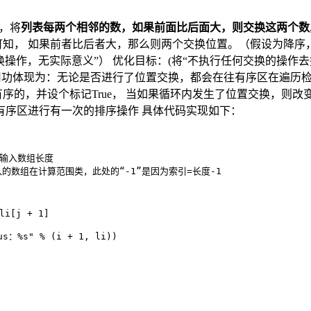
，将
列表每两个相邻的数，如果前面比后面大，则交换这两个数
可知， 如果前者比后者大，那么则两个交换位置。（假设为降序
操作，无实际意义”） 优化目标：(将“不执行任何交换的操作去掉
用功体现为：无论是否进行了位置交换，都会在往有序区在遍历检
并设个标记True， 当如果循环内发生了位置交换，则改变标记为Fal
避免对有序区进行有一次的排序操作 具体代码实现如下：
# 输入数组长度
证输入的数组在计算范围类，此处的“-1”是因为索引=长度-1
li
[j + 1]
us：%s"
 % (i + 1, 
li
))