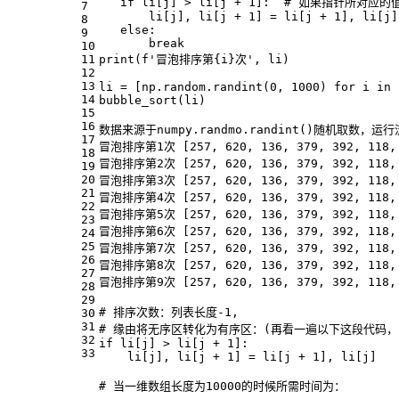
if
 li[j] > li[j + 
1
]:  # 如果指针所对应
7
       li[j], li[j + 
1
] = li[j + 
1
], li[j]
8
else
:
9
break
10
11
print(f
'冒泡排序第{i}次'
, li)
12
13
li = [np.random.randint(
0
, 
1000
) 
for
 i 
in
 
14
bubble_sort(li)
15
16
数据来源于numpy.randmo.randint()随机取数，运
17
冒泡排序第
1
次 [
257
, 
620
, 
136
, 
379
, 
392
, 
118
,
18
冒泡排序第
2
次 [
257
, 
620
, 
136
, 
379
, 
392
, 
118
,
19
20
冒泡排序第
3
次 [
257
, 
620
, 
136
, 
379
, 
392
, 
118
,
21
冒泡排序第
4
次 [
257
, 
620
, 
136
, 
379
, 
392
, 
118
,
22
冒泡排序第
5
次 [
257
, 
620
, 
136
, 
379
, 
392
, 
118
,
23
冒泡排序第
6
次 [
257
, 
620
, 
136
, 
379
, 
392
, 
118
,
24
25
冒泡排序第
7
次 [
257
, 
620
, 
136
, 
379
, 
392
, 
118
,
26
冒泡排序第
8
次 [
257
, 
620
, 
136
, 
379
, 
392
, 
118
,
27
冒泡排序第
9
次 [
257
, 
620
, 
136
, 
379
, 
392
, 
118
,
28
29
# 排序次数：列表长度
-1
,
30
31
# 缘由将无序区转化为有序区：(再看一遍以下这段代码， 如果
32
if
 li[j] > li[j + 
1
]: 
33
    li[j], li[j + 
1
] = li[j + 
1
], li[j]
# 当一维数组长度为
10000
的时候所需时间为：