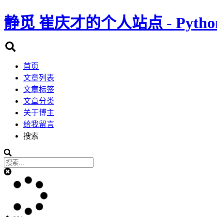
静觅
崔庆才的个人站点 - Pyth
首页
文章列表
文章标签
文章分类
关于博主
给我留言
搜索