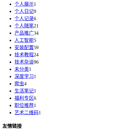
个人展示
1
个人日记
9
个人记录
6
个人随笔
21
产品推广
34
人工智能
5
安装配置
59
技术教程
24
技术杂谈
96
未分类
1
深度学习
1
爬虫
4
生活笔记
1
福利专区
6
职位推荐
1
艺术二维码
1
友情链接