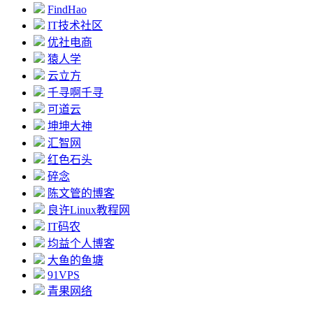
FindHao
IT技术社区
优社电商
猿人学
云立方
千寻啊千寻
可道云
坤坤大神
汇智网
红色石头
碎念
陈文管的博客
良许Linux教程网
IT码农
均益个人博客
大鱼的鱼塘
91VPS
青果网络