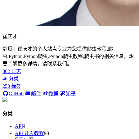
崔庆才
静觅丨崔庆才的个人站点专业为您提供爬虫教程,爬
虫,Python,Python爬虫,Python爬虫教程,爬虫书的相关信息，想
要了解更多详情，请联系我们。
862
日志
46
分类
258
标签
GitHub
邮件
微博
知乎
分类
API
4
API 开发教程
93