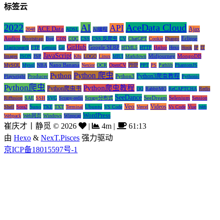
标签云
AI
AceData Cloud
2022
API
ACE Data
Ajax
2048
ADSL
AI编程
Audios
Bootstrap
Eclipse
Bug
CDN
CQC
CSS
CSS 反爬虫
CV
ChatGPT
Cookie
Django
GitHub
Google SERP
Elasticsearch
FTP
Gemini
Git
HTML5
HTTP
Hailuo
Hexo
Hook
IP
IT
JavaScript
Midjourney
MongoDB
Images
JSON
JSP
K8s
LOGO
Linux
MIUI
Markdown
Nano Banana
PHP
MySQL
Mysql
NBA
Nexior
OCR
OpenCV
PPT
PS
Pathlib
PhantomJS
Python 爬虫
Python
Python3爬虫教程
Producer
Python3
Playwright
Pythonic
Python爬虫
Python爬虫教程
Python爬虫书
QQ
RabbitMQ
ReCAPTCHA
Redis
SeeDance
SeeDream
Selenium
Riffusion
SAE
SSH
SVG
Scrapy-redis
Scrapy分布式
Session
Veo
Videos
Suno
Ubuntu
Vue
Shell
Sora2
TKE
TXT
Terminal
VS Code
Vercel
Vs Code
Web
WordPress
Webpack
Web网页
Windows
Winpcap
崔庆才丨静觅
©
2026
|
4m
|
61:13
由
Hexo
&
NexT.Pisces
强力驱动
京ICP备18015597号-1