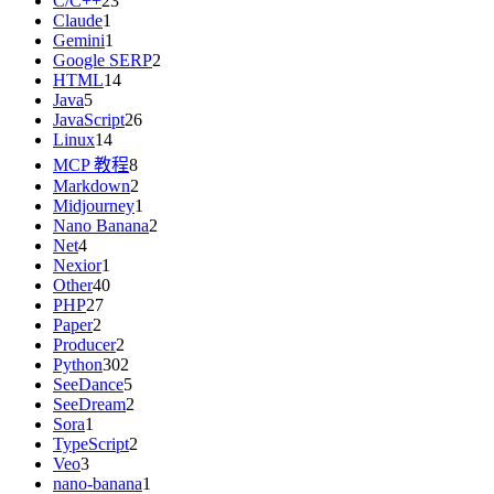
C/C++
23
Claude
1
Gemini
1
Google SERP
2
HTML
14
Java
5
JavaScript
26
Linux
14
MCP 教程
8
Markdown
2
Midjourney
1
Nano Banana
2
Net
4
Nexior
1
Other
40
PHP
27
Paper
2
Producer
2
Python
302
SeeDance
5
SeeDream
2
Sora
1
TypeScript
2
Veo
3
nano-banana
1