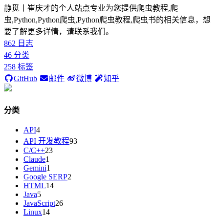
静觅丨崔庆才的个人站点专业为您提供爬虫教程,爬
虫,Python,Python爬虫,Python爬虫教程,爬虫书的相关信息，想
要了解更多详情，请联系我们。
862
日志
46
分类
258
标签
GitHub
邮件
微博
知乎
分类
API
4
API 开发教程
93
C/C++
23
Claude
1
Gemini
1
Google SERP
2
HTML
14
Java
5
JavaScript
26
Linux
14