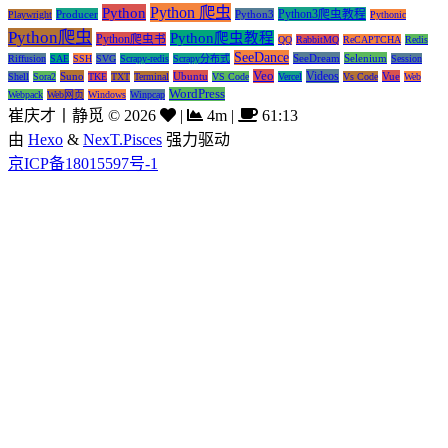
Python 爬虫
Python
Python3爬虫教程
Producer
Python3
Playwright
Pythonic
Python爬虫
Python爬虫教程
Python爬虫书
QQ
RabbitMQ
ReCAPTCHA
Redis
SeeDance
SeeDream
Selenium
Riffusion
SAE
SSH
SVG
Scrapy-redis
Scrapy分布式
Session
Veo
Videos
Suno
Ubuntu
Vue
Shell
Sora2
TKE
TXT
Terminal
VS Code
Vercel
Vs Code
Web
WordPress
Webpack
Web网页
Windows
Winpcap
崔庆才丨静觅
©
2026
|
4m
|
61:13
由
Hexo
&
NexT.Pisces
强力驱动
京ICP备18015597号-1