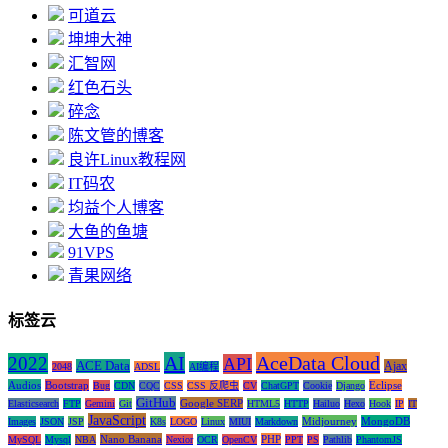
可道云
坤坤大神
汇智网
红色石头
碎念
陈文管的博客
良许Linux教程网
IT码农
均益个人博客
大鱼的鱼塘
91VPS
青果网络
标签云
AI
AceData Cloud
2022
API
ACE Data
Ajax
2048
ADSL
AI编程
Audios
Bootstrap
Eclipse
Bug
CDN
CQC
CSS
CSS 反爬虫
CV
ChatGPT
Cookie
Django
GitHub
Google SERP
Elasticsearch
FTP
Gemini
Git
HTML5
HTTP
Hailuo
Hexo
Hook
IP
IT
JavaScript
Midjourney
MongoDB
Images
JSON
JSP
K8s
LOGO
Linux
MIUI
Markdown
Nano Banana
PHP
MySQL
Mysql
NBA
Nexior
OCR
OpenCV
PPT
PS
Pathlib
PhantomJS