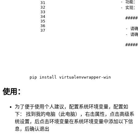
- 
功能：
31
32
- 
实现：
33
34
  ###
35
36
  - 
请确
37
  - 
请确
  ####
 pip install virtualenvwrapper-win 
使用：
为了便于使用个人建议，配置系统环境变量，配置如
下：​ 找到我的电脑（此电脑），右击属性，点击高级系
统设置，后点击环境变量在系统环境变量中添加以下信
息，后确认退出 ​