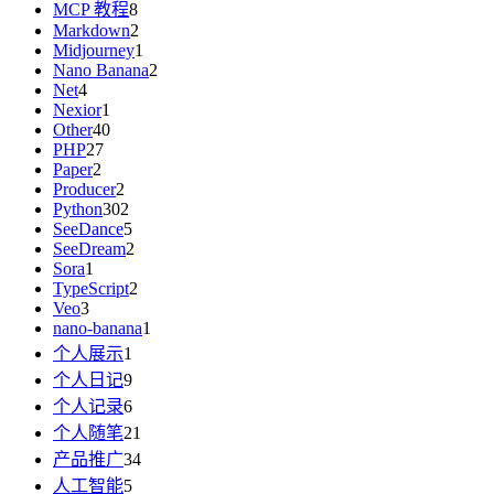
MCP 教程
8
Markdown
2
Midjourney
1
Nano Banana
2
Net
4
Nexior
1
Other
40
PHP
27
Paper
2
Producer
2
Python
302
SeeDance
5
SeeDream
2
Sora
1
TypeScript
2
Veo
3
nano-banana
1
个人展示
1
个人日记
9
个人记录
6
个人随笔
21
产品推广
34
人工智能
5