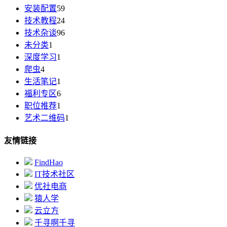
安装配置
59
技术教程
24
技术杂谈
96
未分类
1
深度学习
1
爬虫
4
生活笔记
1
福利专区
6
职位推荐
1
艺术二维码
1
友情链接
FindHao
IT技术社区
优社电商
猿人学
云立方
千寻啊千寻