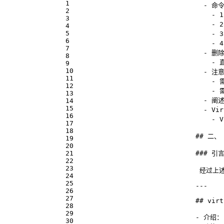
1
  - 
命令
2
    - 
3
    - 
4
5
    - 
6
    - 
7
  - 
删
8
    - 
9
10
  - 
注
11
    - 
12
    - 
13
  - 
阐述
14
15
  - 
Vi
16
    - 
17
18
## 二、 
19
20
21
### 引
22
23
​ 经过
24
25
---
26
27
## virt
28
29
- 
介绍： 
30