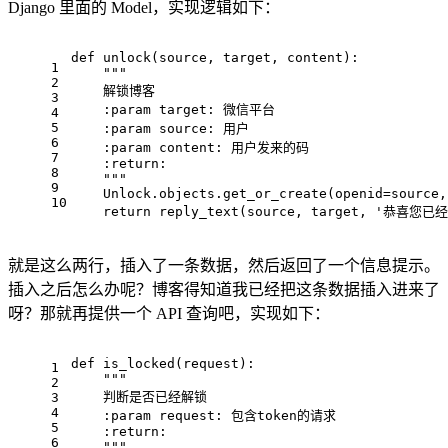
Django 里面的 Model，实现逻辑如下：
def
unlock
(source, target, content)
:
1
"""
2
    解锁博客
3
    :param target: 微信平台
4
5
    :param source: 用户
6
    :param content: 用户发来的码
7
    :return:
8
    """
9
    Unlock.objects.get_or_create(openid=source,
10
return
 reply_text(source, target, 
'恭喜您已经
就是这么两行，插入了一条数据，然后返回了一个信息提示。
插入之后怎么办呢？博客得知道我已经把这条数据插入进来了
呀？那就再提供一个 API 查询吧，实现如下：
def
is_locked
(request)
:
1
"""
2
    判断是否已经解锁
3
4
    :param request: 包含token的请求
5
    :return:
6
    """