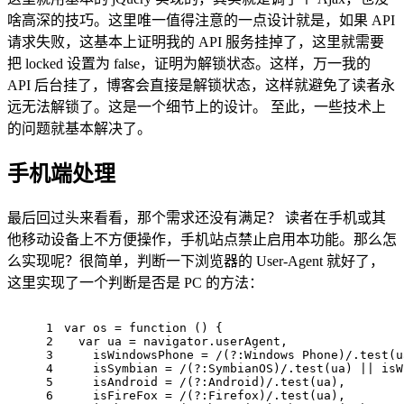
啥高深的技巧。这里唯一值得注意的一点设计就是，如果 API
请求失败，这基本上证明我的 API 服务挂掉了，这里就需要
把 locked 设置为 false，证明为解锁状态。这样，万一我的
API 后台挂了，博客会直接是解锁状态，这样就避免了读者永
远无法解锁了。这是一个细节上的设计。 至此，一些技术上
的问题就基本解决了。
手机端处理
最后回过头来看看，那个需求还没有满足？ 读者在手机或其
他移动设备上不方便操作，手机站点禁止启用本功能。那么怎
么实现呢？很简单，判断一下浏览器的 User-Agent 就好了，
这里实现了一个判断是否是 PC 的方法：
1
var
 os = 
function
 (
) 
{
2
var
 ua = navigator.userAgent,
3
    isWindowsPhone = 
/(?:Windows Phone)/
.test(u
4
    isSymbian = 
/(?:SymbianOS)/
.test(ua) || isW
5
    isAndroid = 
/(?:Android)/
.test(ua),
6
    isFireFox = 
/(?:Firefox)/
.test(ua),