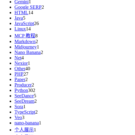
Gemini
1
Google SERP
2
HTML
14
Java
5
JavaScript
26
Linux
14
MCP 教程
8
Markdown
2
Midjourney
1
Nano Banana
2
Net
4
Nexior
1
Other
40
PHP
27
Paper
2
Producer
2
Python
302
SeeDance
5
SeeDream
2
Sora
1
TypeScript
2
Veo
3
nano-banana
1
个人展示
1