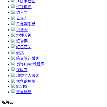
IT技术社区
优社电商
猿人学
云立方
千寻啊千寻
可道云
坤坤大神
汇智网
红色石头
碎念
陈文管的博客
良许Linux教程网
IT码农
均益个人博客
大鱼的鱼塘
91VPS
青果网络
标签云