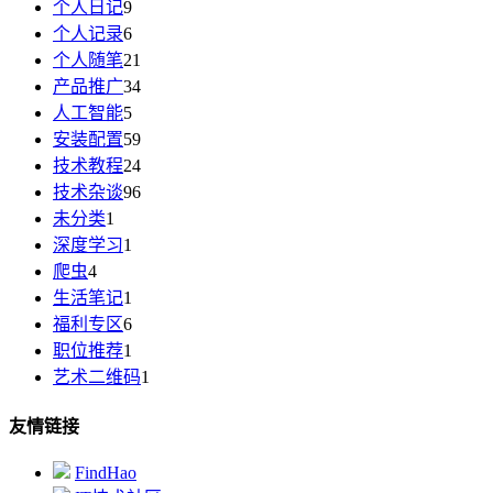
个人日记
9
个人记录
6
个人随笔
21
产品推广
34
人工智能
5
安装配置
59
技术教程
24
技术杂谈
96
未分类
1
深度学习
1
爬虫
4
生活笔记
1
福利专区
6
职位推荐
1
艺术二维码
1
友情链接
FindHao