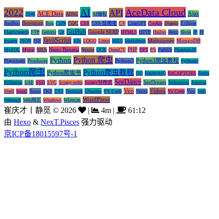
AI
AceData Cloud
2022
API
ACE Data
Ajax
2048
ADSL
AI编程
Audios
Bootstrap
Eclipse
Bug
CDN
CQC
CSS
CSS 反爬虫
CV
ChatGPT
Cookie
Django
GitHub
Google SERP
Elasticsearch
FTP
Gemini
Git
HTML5
HTTP
Hailuo
Hexo
Hook
IP
IT
JavaScript
Midjourney
MongoDB
Images
JSON
JSP
K8s
LOGO
Linux
MIUI
Markdown
Nano Banana
PHP
MySQL
Mysql
NBA
Nexior
OCR
OpenCV
PPT
PS
Pathlib
PhantomJS
Python 爬虫
Python
Python3爬虫教程
Producer
Python3
Playwright
Pythonic
Python爬虫
Python爬虫教程
Python爬虫书
QQ
RabbitMQ
ReCAPTCHA
Redis
SeeDance
SeeDream
Selenium
Riffusion
SAE
SSH
SVG
Scrapy-redis
Scrapy分布式
Session
Veo
Videos
Suno
Ubuntu
Vue
Shell
Sora2
TKE
TXT
Terminal
VS Code
Vercel
Vs Code
Web
WordPress
Webpack
Web网页
Windows
Winpcap
崔庆才丨静觅
©
2026
|
4m
|
61:12
由
Hexo
&
NexT.Pisces
强力驱动
京ICP备18015597号-1