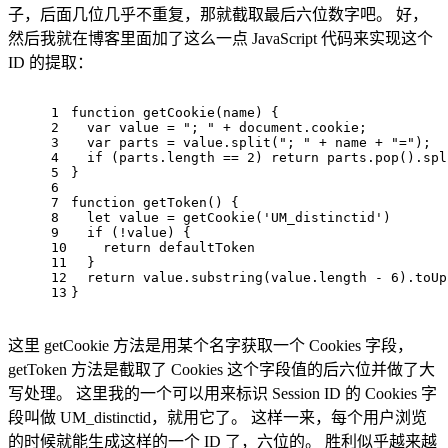
子，后面几位几乎不重复，那就截取最后六位数字吧。 好，
然后我就在博客里面加了这么一点 JavaScript 代码来实现这个
ID 的提取：
1
function
 getCookie
(name
) {
2
  var 
value
 = 
"; "
 +
 document
.cookie;
3
  var parts = 
value
.split(
"; "
 +
 name
 + 
"="
);
4
if
 (parts.length == 
2
) 
return
 parts.pop().spl
5
}
6
7
function
 getToken() {
8
let
value
 = getCookie(
'UM_distinctid'
)
9
if
 (!
value
) {
10
return
 defaultToken
11
  }
12
return
value
.substring
(
value
.length - 
6
).toUp
13
}
这里 getCookie 方法是用某个名字获取一个 Cookies 字段，
getToken 方法是截取了 Cookies 这个字段值的后六位并做了大
写处理。 这里我的一个可以用来标识 Session ID 的 Cookies 字
段叫做 UM_distinctid，就用它了。 这样一来，每个用户浏览
的时候就能生成这样的一个 ID 了，六位的。 胜利似乎越来越