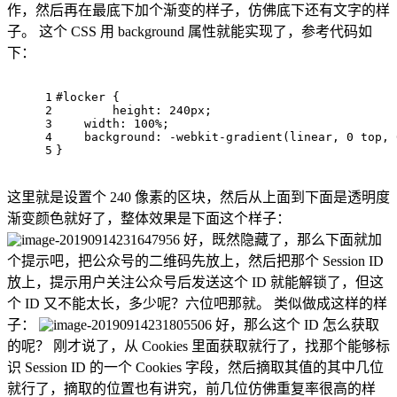
作，然后再在最底下加个渐变的样子，仿佛底下还有文字的样
子。 这个 CSS 用 background 属性就能实现了，参考代码如
下：
1
#locker
 {
2
height
: 
240px
;
3
width
: 
100%
;
4
background
: 
-webkit-gradient
(linear, 
0
 top, 
5
}
这里就是设置个 240 像素的区块，然后从上面到下面是透明度
渐变颜色就好了，整体效果是下面这个样子：
好，既然隐藏了，那么下面就加
个提示吧，把公众号的二维码先放上，然后把那个 Session ID
放上，提示用户关注公众号后发送这个 ID 就能解锁了，但这
个 ID 又不能太长，多少呢？六位吧那就。 类似做成这样的样
子：
好，那么这个 ID 怎么获取
的呢？ 刚才说了，从 Cookies 里面获取就行了，找那个能够标
识 Session ID 的一个 Cookies 字段，然后摘取其值的其中几位
就行了，摘取的位置也有讲究，前几位仿佛重复率很高的样