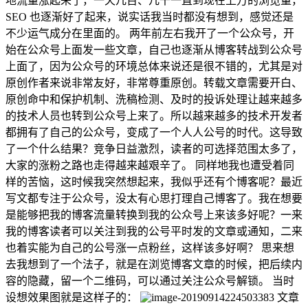
地流量涨起来了，一天几百、几千一直到现在上万的浏览量，
SEO 也逐渐好了起来，说实话我当时都没有想到，感觉还是
不少运气成分在里面的。 两年前左右我开了一个公众号，开
始在公众号上面发一些文章，自己也逐渐从博客转战到公众号
上面了，因为公众号的环境总体来说还是很不错的，尤其是对
原创作者来说非常友好，非常尊重原创。转载文章需要开白、
原创命中和保护机制、洗稿检测、及时的投诉处理让越来越多
的技术人员也转到公众号上来了。所以越来越多的技术开发者
都拥有了自己的公众号，变成了一个人人公号的时代。这导致
了一个什么结果？竞争日益激烈，读者的可选择范围太多了，
大家的涨粉之路也走得越来越艰辛了。 同样地我也遭受着同
样的苦恼，这时候我突然想起来，我似乎还有个博客呢？最近
写文都专注于公众号，没太有心思打理自己博客了。我在想要
是能够把我的博客流量转换到我的公众号上来该多好呢？一来
我的博客读者可以关注到我的公号平时发的文章或通知，二来
也着实能为自己的公号涨一点粉丝，这样该多好啊？ 思来想
去我想到了一个法子，就是在浏览博客文章的时候，把后续内
容的隐藏，留一个二维码，可以通过关注公众号解锁。 当时
设想效果图就是这样子的：
文章