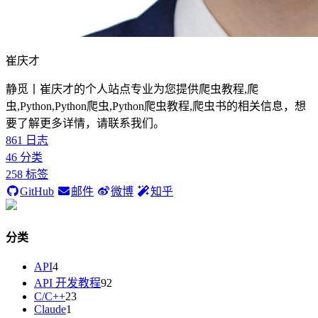
崔庆才
静觅丨崔庆才的个人站点专业为您提供爬虫教程,爬
虫,Python,Python爬虫,Python爬虫教程,爬虫书的相关信息，想
要了解更多详情，请联系我们。
861
日志
46
分类
258
标签
GitHub
邮件
微博
知乎
分类
API
4
API 开发教程
92
C/C++
23
Claude
1