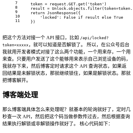
7
    token = request.GET.get(
'token'
)
8
    result = Unlock.objects.filter(token=token.
9
return
 JsonResponse({
10
'locked'
: 
False
if
 result 
else
True
11
    })
把这个方法对接一个 API 接口，比如
/api/locked?
，就可以知道是否解锁了。 所以，在公众号后台
token=xxxxx
我就用开发者模式对接了这么两个功能，一个用来存，一个用
来查。只要用户发送了这个能够用来表示自己浏览设备的码，
我就存下来，然后博客定时请求这个 API 查询状态，如果返
回结果是未解锁状态，那就继续锁住，如果是解锁状态。那就
把博客解开。
博客端处理
那么博客端具体怎么来处理呢？就基本的轮询就好了，定时几
秒查一次 API，然后把这个码当做参数传过去，然后根据查询
结果执行解锁或非解锁操作就好了。 核心代码如下：