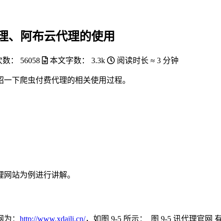
费讯代理、阿布云代理的使用
次数：
56058
本文字数：
3.3k
阅读时长 ≈
3 分钟
绍一下爬虫付费代理的相关使用过程。
理网站为例进行讲解。
网为：
http://www.xdaili.cn/
，如图 9-5 所示：
图 9-5 讯代理官