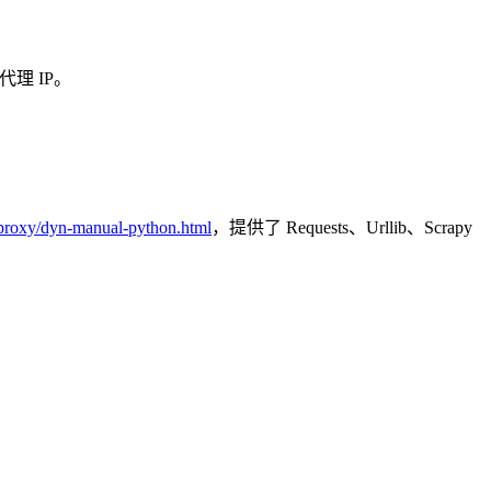
理 IP。
proxy/dyn-manual-python.html
，提供了 Requests、Urllib、Scrapy