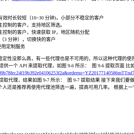
有效时长较短（10~30 分钟)，小部分不稳定的客户
自主控制的客户，支持地区筛选。
主控制的客户，快速获取 IP，地区随机分配
短（3 分钟），切换快的客户
使用定制服务
稳定性没那么高，有一些代理也是不可用的，所以这种代理的使
个 API 来提取代理，如图 9-6 所示：
图 9-6 提取页面 
Id=da289b78fec24f19b392e04106253f2a&orderno=YZ20177140586mTTn
提取代理，结果如图 9-7 所示：
图 9-7 提取结果 接下来我们
是推荐再使用代理池筛选一遍，提高可用几率。 根据上一节代理池的写