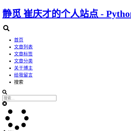
静觅
崔庆才的个人站点 - Pyth
首页
文章列表
文章标签
文章分类
关于博主
给我留言
搜索