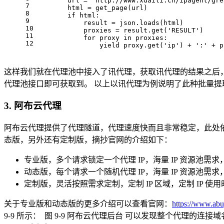
        url = 
'http://www.xdaili.cn/ipagent/gre
7
        html = get_page(url)
8
if
 html:
9
            result = json.loads(html)
10
            proxies = result.
get
(
'RESULT'
)
11
for
 proxy 
in
 proxies:
12
                yield proxy.
get
(
'ip'
) + 
':'
 + p
这样我们就在代理池中接入了讯代理，获取讯代理的结果之后，解
代理池接口即可获取到。 以上以讯代理为例说明了此种批量提
3. 阿布云代理
阿布云代理提供了代理隧道，代理速度快而且非常稳定，此处
态版，另外还有定制版，摘抄官网的介绍如下：
专业版，多个请求锁定一个代理 IP，海量 IP 资源池需求，近
动态版，每个请求一个随机代理 IP，海量 IP 资源池需求
定制版，灵活按照需求定制，定制 IP 区域，定制 IP 使用
关于专业版和动态版的更多介绍可以查看官网：
https://www.abu
9-9 所示：
图 9-9 阿布云代理后台 可以发现整个代理的连接域名为