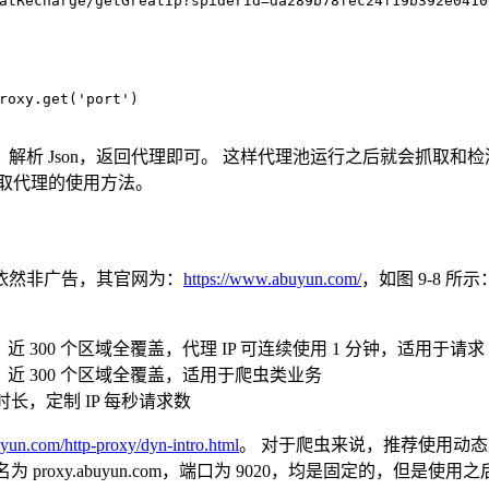
atRecharge/getGreatIp?spiderId=da289b78fec24f19b392e0410
roxy.
get
(
'port'
)
析 Json，返回代理即可。 这样代理池运行之后就会抓取和检
取代理的使用方法。
依然非广告，其官网为：
https://www.abuyun.com/
，如图 9-8 所
 300 个区域全覆盖，代理 IP 可连续使用 1 分钟，适用于请求 
，近 300 个区域全覆盖，适用于爬虫类业务
时长，定制 IP 每秒请求数
yun.com/http-proxy/dyn-intro.html
。 对于爬虫来说，推荐使用动
 proxy.abuyun.com，端口为 9020，均是固定的，但是