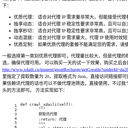
下：
优质代理： 适合对代理 IP 需求量非常大，但能接受代理
独享动态： 适合对代理 IP 稳定性要求非常高，且可以
独享秒切： 适合对代理 IP 稳定性要求非常高，且可以自
动态混拨： 适合对代理 IP 需求量大，代理 IP 使用时效
优质定制： 如果优质代理的套餐不能满足您的需求，请
一般选择第一类别优质代理即可，代理量比较大，但是代理的
选，确保代理可用。 可以购买一天的试一下效果，购买之后会提供一
http://www.xdaili.cn/ipagent/greatRecharge/getGreatIp?spider
里指定了提取数量为 20，提取格式为 Json，直接访问链接即可
果信赖讯代理的话也可以不做代理池筛选，直接使用，不过我个人还
头的方法即可。 方法实现如下：
def crawl_xdaili(self):
1
""
"
2
        获取讯代理
3
4
        :return: 代理
5
        "
""
6