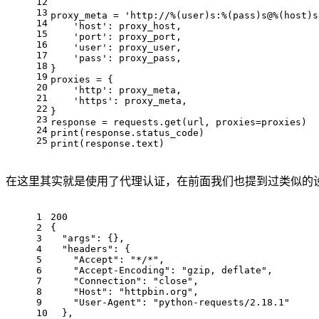
12
13
proxy_meta = 
'http://%(user)s:%(pass)s@%(host)s
14
'host'
: proxy_host,
15
'port'
: proxy_port,
16
'user'
: proxy_user,
17
'pass'
: proxy_pass,
18
}
19
proxies = {
20
'http'
: proxy_meta,
21
'https'
: proxy_meta,
22
}
23
response = requests.
get
(url, 
proxies
=proxies)
24
print
(response.status_code)
25
print
(response.text)
在这里其实就是使用了代理认证，在前面我们也提到过类似的
1
200
2
{
3
"args"
: {},
4
"headers"
: {
5
"Accept"
: 
"*/*"
,
6
"Accept-Encoding"
: 
"gzip, deflate"
,
7
"Connection"
: 
"close"
,
8
"Host"
: 
"httpbin.org"
,
9
"User-Agent"
: 
"python-requests/2.18.1"
10
  },