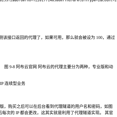
6253f2a&orderno=YZ20177140586mTTnd7&returnType=2&count=2
测该接口返回的代理了，如果可用，那么就会被设为 100，通过
示：
图 9-8 阿布云官网 阿布云的代理主要分为两种，专业版和动
IP 连续型业务
态版，购买之后可以在后台看到代理隧道的用户名和密码，如图
使用之后每次的 IP 都会更改，这其实就是利用了代理隧道实现。 其官