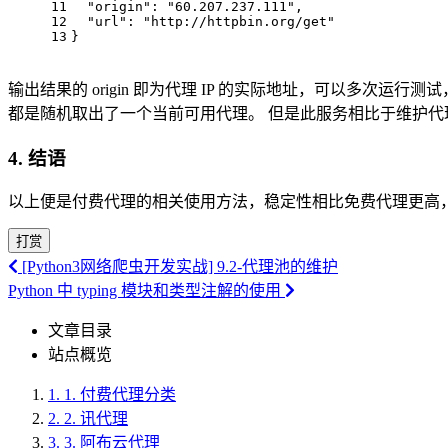
11
"origin"
: 
"60.207.237.111"
,
12
"url"
: 
"http://httpbin.org/get"
13
}
输出结果的 origin 即为代理 IP 的实际地址，可以多次运
都是随机取出了一个当前可用代理。 但是此服务相比于维护
4. 结语
以上便是付费代理的相关使用方法，稳定性相比免费代理更高
打赏
[Python3网络爬虫开发实战] 9.2-代理池的维护
Python 中 typing 模块和类型注解的使用
文章目录
站点概览
1.
1. 付费代理分类
2.
2. 讯代理
3.
3. 阿布云代理