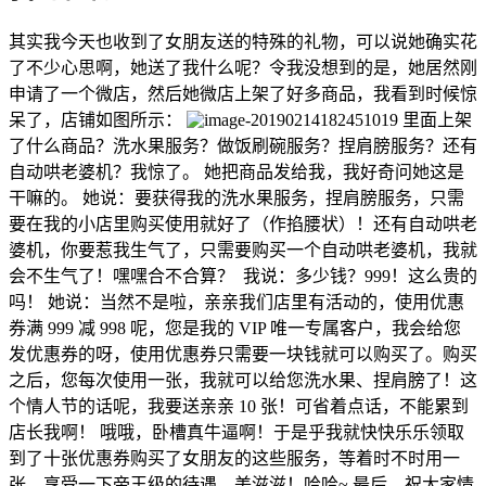
其实我今天也收到了女朋友送的特殊的礼物，可以说她确实花
了不少心思啊，她送了我什么呢？令我没想到的是，她居然刚
申请了一个微店，然后她微店上架了好多商品，我看到时候惊
呆了，店铺如图所示：
里面上架
了什么商品？洗水果服务？做饭刷碗服务？捏肩膀服务？还有
自动哄老婆机？我惊了。 她把商品发给我，我好奇问她这是
干嘛的。 她说：要获得我的洗水果服务，捏肩膀服务，只需
要在我的小店里购买使用就好了（作掐腰状）！还有自动哄老
婆机，你要惹我生气了，只需要购买一个自动哄老婆机，我就
会不生气了！嘿嘿合不合算？
我说：多少钱？999！这么贵的
吗！ 她说：当然不是啦，亲亲我们店里有活动的，使用优惠
券满 999 减 998 呢，您是我的 VIP 唯一专属客户，我会给您
发优惠券的呀，使用优惠券只需要一块钱就可以购买了。购买
之后，您每次使用一张，我就可以给您洗水果、捏肩膀了！这
个情人节的话呢，我要送亲亲 10 张！可省着点话，不能累到
店长我啊！ 哦哦，卧槽真牛逼啊！于是乎我就快快乐乐领取
到了十张优惠券购买了女朋友的这些服务，等着时不时用一
张，享受一下帝王级的待遇，美滋滋！哈哈~ 最后，祝大家情