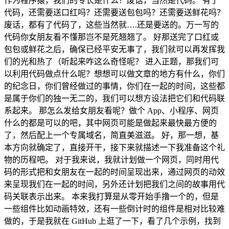
作为程序猿，我们的专长是什么？废话，当然是代码。 有了
代码，还需要送口红吗？还需要送包包吗？还需要送鲜花吗？
废话，都有了代码了，这些当然就….还是要送的。万一写的
代码你女朋友看不懂那岂不是死翘翘了。 好那送完了口红或
包包或鲜花之后，确保已经平安无事了，我们就可以再发挥我
们的光和热了（听起来咋这么奇怪呢？ 进入正题，那我们可
以利用代码做点什么呢？想想可以做文章的地方有什么，你们
的纪念日，你们曾经做过的事情，你们在一起的时间，这些都
是属于你们的独一无二的，我们可以想方设法把它们和代码联
系起来。 那怎么发给女朋友看呢？做个 App、小程序、网页
什么的都是可以的吧，其中网页可能是做起来最快最方便的
了，然后配上一个专属域名，简直美滋滋。 好，那一想，基
本方向就确定了，直接开干，接下来就描述一下我准备这个礼
物的历程吧。 对于我来说，我就计划做一个网页，同时用代
码的形式把和女朋友在一起的时间呈现出来，通过网页的动效
来呈现我们在一起的时间，另外还计划把我们之间的故事用代
码关联表示出来。 本来我打算是从零开始手撸一个的，但是
一些组件比如动画特效，还有一些倒计时的组件是相对比较难
做的，于是我就在 GitHub 上逛了一下，看了几个示例，找到