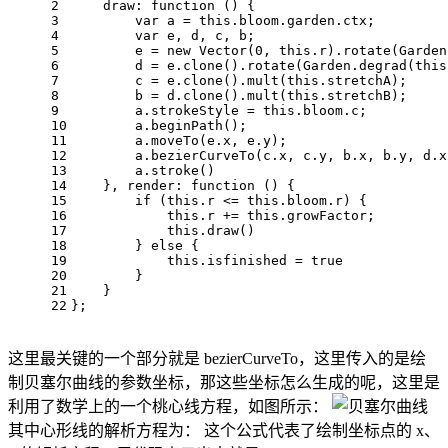
2
    draw: function () {
3
var
 a = 
this
.bloom.garden.ctx;
4
var
 e, d, c, b;
5
        e = new Vector(
0
, 
this
.r).rotate(Garden
6
        d = e.clone().rotate(Garden.degrad(
this
7
        c = e.clone().mult(
this
.stretchA);
8
        b = d.clone().mult(
this
.stretchB);
9
        a.strokeStyle = 
this
.bloom.c;
10
        a.beginPath();
11
        a.moveTo(e.x, e.y);
12
        a.bezierCurveTo(c.x, c.y, b.x, b.y, d.x
13
        a.stroke()
14
    }, render: function () {
15
if
 (
this
.r <= 
this
.bloom.r) {
16
this
.r += 
this
.growFactor;
17
this
.draw()
18
        } 
else
 {
19
this
.isfinished = 
true
20
        }
21
    }
22
};
这里最关键的一个部分就是 bezierCurveTo，这里传入的是绘
制贝塞尔曲线的参数坐标，那这些坐标怎么生成的呢，这里是
利用了数学上的一个桃心线方程，如图所示：
其中心形线的解析方程为：
这个公式代表了绘制坐标点的 x、