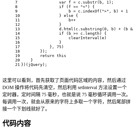
7
                var f = c.substr(
b
, 
1
)
;
8
                if (
f
 == 
"<"
) {
9
                    b = c.indexOf(
">"
, b) + 
1
10
                } else {
11
                    b++
12
                }
13
                d.html(
c.substring
(
0
, b) + (
b
 &
14
                if (
b
 >= c.length) {
15
                    clearInterval(
e
)
16
                }
17
            }, 
75
)
18
        })
;
19
        return this
20
    }
21
})(
jQuery
)
;
这里可以看到，首先获取了页面代码区域的内容，然后通过
DOM 操作将代码先清空，然后利用 setInterval 方法设置一个
定时器，定时间隔 75 毫秒，也就是说 75 毫秒循环调用一次。
每调用一次，就会从原来的字符上多取一个字符，然后尾部拼
接一个下划线就好了。
代码内容