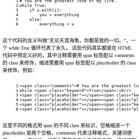
1
# You are the greatest love of my life.
2
while
True:
3
if
u.with(i):
4
you
 = 
everything
5
else
:
6
everything
 = 
u
这个代码的含义叫做“无论天涯海角，你都是我的一切。“，一
个 while True 循环代表了永久。 这些代码其实都是在 HTML
代码中预定义好的，其中注释需要用 span 标签配以 comments
的 class 来修饰，缩进需要用 span 标签配以 placeholder 的 class
来修饰，例如：
1
<
span
class
=
"comments"
>
# You are the greatest lo
2
while 
<
span
class
=
"keyword"
>
True
</
span
>
:
<
br
/>
3
<
span
class
=
"placeholder"
>
</
span
>
<
span
class
=
"ke
4
<
span
class
=
"placeholder"
>
</
span
>
<
span
class
=
"pl
5
<
span
class
=
"placeholder"
>
</
span
>
<
span
class
=
"ke
6
<
span
class
=
"placeholder"
>
</
span
>
<
span
class
=
"pl
这里不同的格式用 span 的不同 class 来标识，空格缩进一个
placeholder 是两个空格，comments 代表注释格式，关键词使