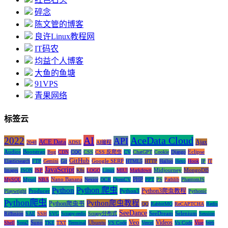
碎念
陈文管的博客
良许Linux教程网
IT码农
均益个人博客
大鱼的鱼塘
91VPS
青果网络
标签云
AI
AceData Cloud
2022
API
ACE Data
Ajax
2048
ADSL
AI编程
Audios
Bootstrap
Eclipse
Bug
CDN
CQC
CSS
CSS 反爬虫
CV
ChatGPT
Cookie
Django
GitHub
Google SERP
Elasticsearch
FTP
Gemini
Git
HTML5
HTTP
Hailuo
Hexo
Hook
IP
IT
JavaScript
Midjourney
MongoDB
Images
JSON
JSP
K8s
LOGO
Linux
MIUI
Markdown
Nano Banana
PHP
MySQL
Mysql
NBA
Nexior
OCR
OpenCV
PPT
PS
Pathlib
PhantomJS
Python 爬虫
Python
Python3爬虫教程
Producer
Python3
Playwright
Pythonic
Python爬虫
Python爬虫教程
Python爬虫书
QQ
RabbitMQ
ReCAPTCHA
Redis
SeeDance
SeeDream
Selenium
Riffusion
SAE
SSH
SVG
Scrapy-redis
Scrapy分布式
Session
Veo
Videos
Suno
Ubuntu
Vue
Shell
Sora2
TKE
TXT
Terminal
VS Code
Vercel
Vs Code
Web