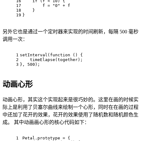
16
if
 (f < 
10
) {
17
        f = 
"0"
 + f
18
    }
19
}
另外它也是通过一个定时器来实现的时间刷新，每隔 500 毫秒
调用一次：
1
setInterval(
function
 () {
2
    timeElapse(
together
)
;
3
}, 
500
)
;
动画心形
动画心形，其实这个实现起来是很巧妙的。这里在画的时候实
际上是利用了贝塞尔曲线来绘制一个心形，同时在在画的过程
中还加了花开的效果，花开的效果使用了随机数和随机颜色生
成。 其中动画画心形的核心代码如下：
1
Petal.prototype = {