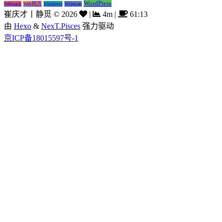
WordPress
Webpack
Web网页
Windows
Winpcap
崔庆才丨静觅
©
2026
|
4m
|
61:13
由
Hexo
&
NexT.Pisces
强力驱动
京ICP备18015597号-1