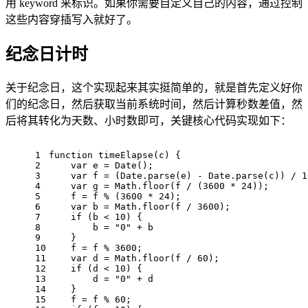
用 keyword 来标识。如果你需要自定义自己的内容，通过控制
这些内容穿插写入就好了。
纪念日计时
关于纪念日，这个实现起来其实挺简单的，就是首先定义好你
们的纪念日，然后获取当前系统时间，然后计算秒数差值，然
后将其转化为天数、小时数即可，关键核心代码实现如下：
1
function
timeElapse
(
c
) 
{
2
var
 e = 
Date
();
3
var
 f = (
Date
.parse(e) - 
Date
.parse(c)) / 
1
4
var
 g = 
Math
.floor(f / (
3600
 * 
24
));
5
    f = f % (
3600
 * 
24
);
6
var
 b = 
Math
.floor(f / 
3600
);
7
if
 (b < 
10
) {
8
        b = 
"0"
 + b
9
    }
10
    f = f % 
3600
;
11
var
 d = 
Math
.floor(f / 
60
);
12
if
 (d < 
10
) {
13
        d = 
"0"
 + d
14
    }
15
    f = f % 
60
;