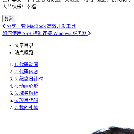
人节快乐！幸福！
打赏
分享一套 MacBook 高效开发工具
如何使用 SSH 控制连接 Windows 服务器
文章目录
站点概览
1.
代码动画
2.
代码内容
3.
纪念日计时
4.
动画心形
5.
域名解析
6.
项目代码
7.
我的礼物