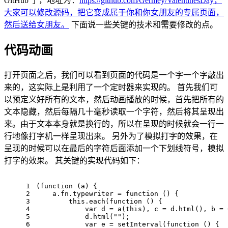
GitHub 了，地址为：
https://github.com/Germey/ValentinesDay，
大家可以修改源码，把它变成属于你和你女朋友的专属页面，
然后送给女朋友。
下面说一些关键的技术和需要修改的点。
代码动画
打开页面之后，我们可以看到页面的代码是一个字一个字敲出
来的，这实际上是利用了一个定时器来实现的。 首先我们可
以预定义好所有的文本，然后动画播放的时候，首先把所有的
文本隐藏，然后每隔几十毫秒读取一个字符，然后将其呈现出
来。由于文本本身就是换行的，所以在呈现的时候就会一行一
行地像打字机一样呈现出来。 另外为了模拟打字的效果，在
呈现的时候可以在最后的字符后面添加一个下划线符号，模拟
打字的效果。 其关键的实现代码如下：
1
(
function
 (
a
) {
2
    a.fn.typewriter = function () {
3
        this.each(
function
 () {
4
            var d = a(
this
), c = d.html(), b = 
5
            d.html(
""
)
;
6
            var e = setInterval(
function
 () {