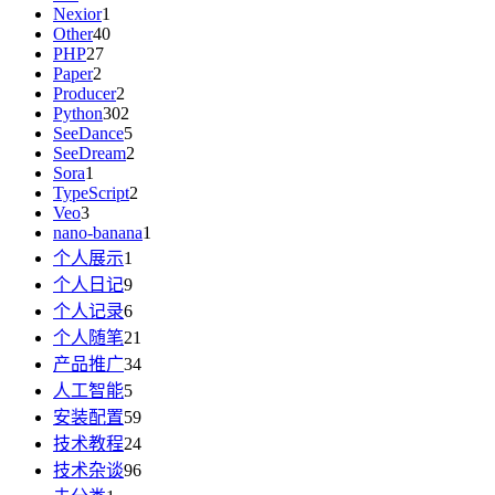
Nexior
1
Other
40
PHP
27
Paper
2
Producer
2
Python
302
SeeDance
5
SeeDream
2
Sora
1
TypeScript
2
Veo
3
nano-banana
1
个人展示
1
个人日记
9
个人记录
6
个人随笔
21
产品推广
34
人工智能
5
安装配置
59
技术教程
24
技术杂谈
96