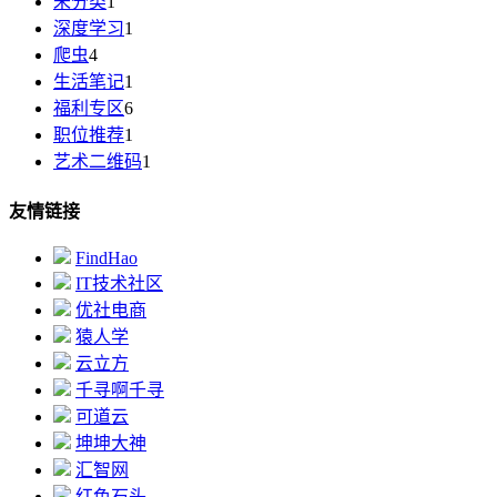
未分类
1
深度学习
1
爬虫
4
生活笔记
1
福利专区
6
职位推荐
1
艺术二维码
1
友情链接
FindHao
IT技术社区
优社电商
猿人学
云立方
千寻啊千寻
可道云
坤坤大神
汇智网
红色石头