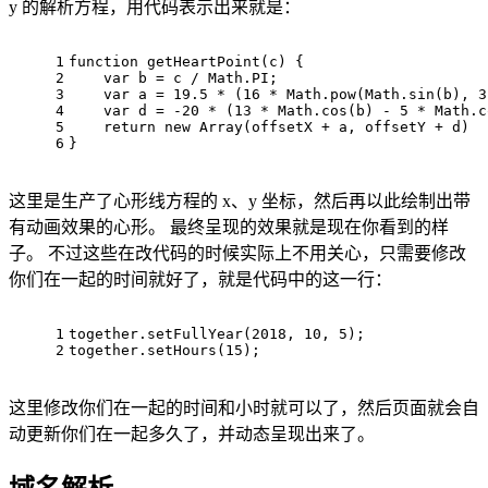
y 的解析方程，用代码表示出来就是：
1
function
 get
HeartPoint(
c
)
 {
2
    var b = c
 / 
Math.PI;
3
    var a = 
19.5
 * 
(
16
 * 
Math
.
pow(
Math
.
sin(b), 
3
4
    var d = -
20
 * 
(
13
 * 
Math
.
cos(b) - 
5
 * 
Math
.
c
5
    return 
new
Array(
offsetX
 + 
a
, 
offsetY
 + 
d
)
6
}
这里是生产了心形线方程的 x、y 坐标，然后再以此绘制出带
有动画效果的心形。 最终呈现的效果就是现在你看到的样
子。 不过这些在改代码的时候实际上不用关心，只需要修改
你们在一起的时间就好了，就是代码中的这一行：
1
together.setFullYear(
2018
, 
10
, 
5
);
2
together.setHours(
15
);
这里修改你们在一起的时间和小时就可以了，然后页面就会自
动更新你们在一起多久了，并动态呈现出来了。