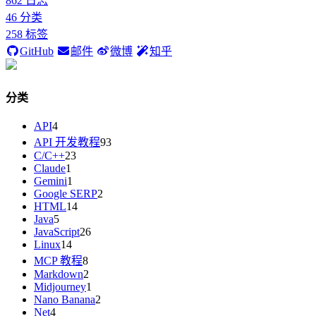
862
日志
46
分类
258
标签
GitHub
邮件
微博
知乎
分类
API
4
API 开发教程
93
C/C++
23
Claude
1
Gemini
1
Google SERP
2
HTML
14
Java
5
JavaScript
26
Linux
14
MCP 教程
8
Markdown
2
Midjourney
1
Nano Banana
2
Net
4