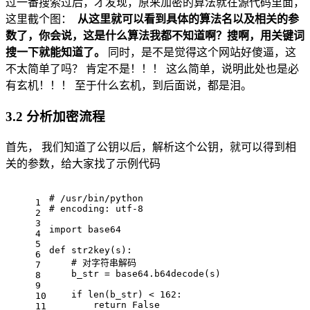
过一番搜索过后，才发现，原来加密的算法就在源代码里面，
这里截个图：
从这里就可以看到具体的算法名以及相关的参
数了，你会说，这是什么算法我都不知道啊？搜啊，用关键词
搜一下就能知道了。
同时，是不是觉得这个网站好傻逼，这
不太简单了吗？ 肯定不是！！！ 这么简单，说明此处也是必
有玄机！！！ 至于什么玄机，到后面说，都是泪。
3.2 分析加密流程
首先， 我们知道了公钥以后，解析这个公钥，就可以得到相
关的参数，给大家找了示例代码
# /usr/bin/python
1
# encoding: utf-8
2
3
import
base64
4
5
def
str2key(s):
6
    # 对字符串解码
7
b_str
 = 
base64.b64decode(s)
8
9
if
len(b_str) < 162:
10
return
False
11