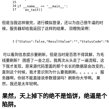
15
16
if
__name__
 == '__main__':
17
    en_test()
但是当我这样做完，进行模拟登录，还以为自己很牛逼的时
候，服务器却给我返回了这样的结果， 目瞪狗呆啊：
1
{
"Status"
:
false
,
"ResultValue"
:
""
,
"StatusCode"
:
"R
可以看到信息提示要刷新，但是当时是百思不得其解，为毛
线要刷新？ 困惑了一会之后，我再次从头走了一遍流程，这
下我才发现，原来源代码里面的那个长长的数据是会改变的，
直到这个时候，我才意识到为什么要我刷新。。。。。。 服
务器啊，你就不能直接说参数错误吗？刷新你大爷啊。 果
然，我还是太年轻啊。
果然，天上掉下的绝不是馅饼，绝逼是个
陷阱。