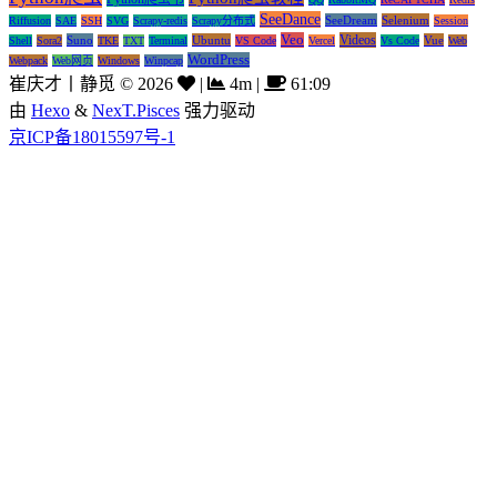
SeeDance
SeeDream
Selenium
Riffusion
SAE
SSH
SVG
Scrapy-redis
Scrapy分布式
Session
Veo
Videos
Suno
Ubuntu
Vue
Shell
Sora2
TKE
TXT
Terminal
VS Code
Vercel
Vs Code
Web
WordPress
Webpack
Web网页
Windows
Winpcap
崔庆才丨静觅
©
2026
|
4m
|
61:09
由
Hexo
&
NexT.Pisces
强力驱动
京ICP备18015597号-1