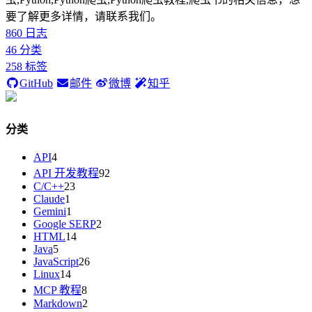
要了解更多详情，请联系我们。
860
日志
46
分类
258
标签
GitHub
邮件
微博
知乎
分类
API
4
API 开发教程
92
C/C++
23
Claude
1
Gemini
1
Google SERP
2
HTML
14
Java
5
JavaScript
26
Linux
14
MCP 教程
8
Markdown
2