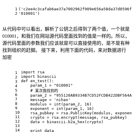
1
('c2ee4c3cafab6ae37a
700296
2f909e656a58da37d
0596
f
2
'
010001
')
从代码中可以看出，解析了公钥之后得到了两个值，一个就是
010001，和我们在网站源代码里面找到的值是一样的。所以，
源代码里面的参数我们应该就是可以直接使用的，是不是有种
找到组织的赶脚。 接下来，利用下面的代码，来对数据进行
加密
import
 rsa
1
import
 binascii
2
def en_test():
3
param_1
 = 
"010001"
4
5
# 某次我找到的
6
param_2
 = 
"955120AB9334B7CD52FCDB422DBF564A
7
message
 = 'nihao'
8
modulus
 = int(param_2, 
16
)
9
exponent
 = int(param_1, 
16
)
10
rsa_pubkey
 = rsa.PublicKey(modulus, exponen
11
crypto
 = rsa.encrypt(message, rsa_pubkey)
12
data
 = binascii.b2a_hex(crypto)
13
14
    print data