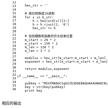
12
hex_str
 = 
''
13
14
15
    # 按位转换成16进制
16
for
x in b_str:
17
h
 = 
hex(ord(x))[2:]
18
h
 = 
h.rjust(2, '0')
19
hex_str
+= h
20
21
    # 找到模数和指数的开头结束位置
22
m_start
 = 
29 * 2
23
e_start
 = 
159 * 2
24
m_len
 = 
128 * 2
25
e_len
 = 
3 * 2
26
27
modulus
 = 
hex_str[m_start:m_start + m_len]
28
exponent
 = 
hex_str[e_start:e_start + e_len]
29
30
return
modulus,exponent
31
32
if
__name__ == "__main__":
33
34
pubkey
 = 
"MIGfMA0GCSqGSIb3DQEBAQUAA4GNADCBi
35
key
 = 
str2key(pubkey)
36
print
key
相应的输出