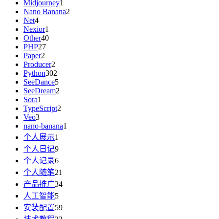
Midjourney
1
Nano Banana
2
Net
4
Nexior
1
Other
40
PHP
27
Paper
2
Producer
2
Python
302
SeeDance
5
SeeDream
2
Sora
1
TypeScript
2
Veo
3
nano-banana
1
个人展示
1
个人日记
9
个人记录
6
个人随笔
21
产品推广
34
人工智能
5
安装配置
59