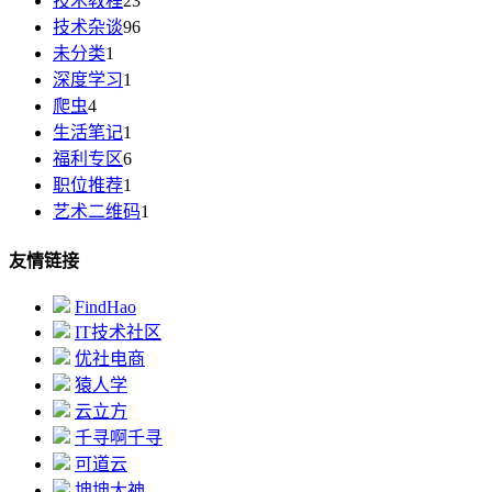
技术教程
23
技术杂谈
96
未分类
1
深度学习
1
爬虫
4
生活笔记
1
福利专区
6
职位推荐
1
艺术二维码
1
友情链接
FindHao
IT技术社区
优社电商
猿人学
云立方
千寻啊千寻
可道云
坤坤大神