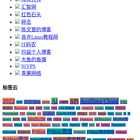
汇智网
红色石头
碎念
陈文管的博客
良许Linux教程网
IT码农
均益个人博客
大鱼的鱼塘
91VPS
青果网络
标签云
AI
AceData Cloud
2022
API
ACE Data
Ajax
2048
ADSL
AI编程
Audios
Bootstrap
Eclipse
Bug
CDN
CQC
CSS
CSS 反爬虫
CV
ChatGPT
Cookie
Django
GitHub
Google SERP
Elasticsearch
FTP
Gemini
Git
HTML5
HTTP
Hailuo
Hexo
Hook
IP
IT
JavaScript
Midjourney
MongoDB
Images
JSON
JSP
K8s
LOGO
Linux
MIUI
Markdown
Nano Banana
PHP
MySQL
Mysql
NBA
Nexior
OCR
OpenCV
PPT
PS
Pathlib
PhantomJS
Python 爬虫
Python
Python3爬虫教程
Producer
Python3
Playwright
Pythonic
Python爬虫
Python爬虫教程
Python爬虫书
QQ
RabbitMQ
ReCAPTCHA
Redis