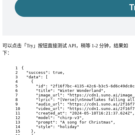
可以点击「Try」按钮直接测试 API，稍等 1-2 分钟，结果如
下：
1
{
2
"success"
: 
true
,
3
"data"
: [
4
    {
5
"id"
: 
"2f16f7bc-4135-42c6-b3c5-6d6c49dc8c
6
"title"
: 
"Winter Wonderland"
,
7
"image_url"
: 
"https://cdn1.suno.ai/image_
8
"lyric"
: 
"[Verse]\nSnowflakes falling all
9
"audio_url"
: 
"https://cdn1.suno.ai/2f16f7
10
"video_url"
: 
"https://cdn1.suno.ai/2f16f7
11
"created_at"
: 
"2024-05-10T16:21:37.624Z"
,
12
"model"
: 
"chirp-v3"
,
13
"prompt"
: 
"A song for Christmas"
,
14
"style"
: 
"holiday"
15
    },