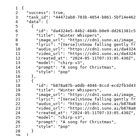
1
{
2
"success"
: 
true
,
3
"task_id"
: 
"44472ab8-783b-4054-b861-5bf14e462
4
"data"
: [
5
    {
6
"id"
: 
"da4324e5-84b2-484b-b0e9-dd261381c5
7
"title"
: 
"Winter Whispers"
,
8
"image_url"
: 
"https://cdn1.suno.ai/image_
9
"lyric"
: 
"[Verse]\nSnow falling gently fr
10
"audio_url"
: 
"https://cdn1.suno.ai/da4324
11
"video_url"
: 
"https://cdn1.suno.ai/da4324
12
"created_at"
: 
"2024-05-11T07:33:05.430Z"
,
13
"model"
: 
"chirp-v3"
,
14
"prompt"
: 
"A song for Christmas"
,
15
"style"
: 
"pop"
16
    },
17
    {
18
"id"
: 
"b878a87b-a0db-4046-8ccd-ecd2fb3d43
19
"title"
: 
"Winter Whispers"
,
20
"image_url"
: 
"https://cdn1.suno.ai/image_
21
"lyric"
: 
"[Verse]\nSnow falling gently fr
22
"audio_url"
: 
"https://cdn1.suno.ai/b878a8
23
"video_url"
: 
"https://cdn1.suno.ai/b878a8
24
"created_at"
: 
"2024-05-11T07:33:05.430Z"
,
25
"model"
: 
"chirp-v3"
,
26
"prompt"
: 
"A song for Christmas"
,
27
"style"
: 
"pop"
28
    }
29
  ]