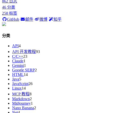
862
日志
46
分类
258
标签
GitHub
邮件
微博
知乎
分类
API
4
API 开发教程
93
C/C++
23
Claude
1
Gemini
1
Google SERP
2
HTML
14
Java
5
JavaScript
26
Linux
14
MCP 教程
8
Markdown
2
Midjourney
1
Nano Banana
2
Net
4