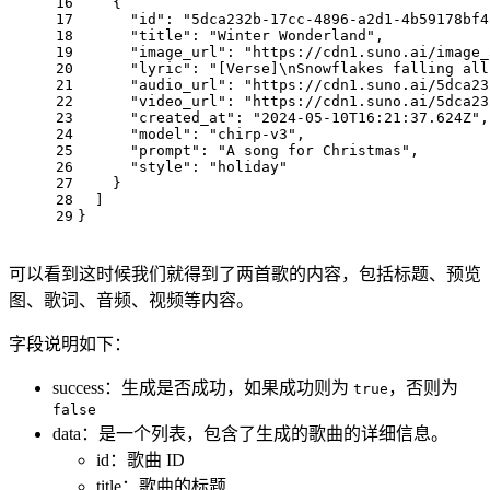
16
    {
17
"id"
: 
"5dca232b-17cc-4896-a2d1-4b59178bf4
18
"title"
: 
"Winter Wonderland"
,
19
"image_url"
: 
"https://cdn1.suno.ai/image_
20
"lyric"
: 
"[Verse]\nSnowflakes falling all
21
"audio_url"
: 
"https://cdn1.suno.ai/5dca23
22
"video_url"
: 
"https://cdn1.suno.ai/5dca23
23
"created_at"
: 
"2024-05-10T16:21:37.624Z"
,
24
"model"
: 
"chirp-v3"
,
25
"prompt"
: 
"A song for Christmas"
,
26
"style"
: 
"holiday"
27
    }
28
  ]
29
}
可以看到这时候我们就得到了两首歌的内容，包括标题、预览
图、歌词、音频、视频等内容。
字段说明如下：
success：生成是否成功，如果成功则为
，否则为
true
false
data：是一个列表，包含了生成的歌曲的详细信息。
id：歌曲 ID
title：歌曲的标题