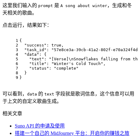
这里我们输入的
是
，生成和冬
prompt
A song about winter
天相关的歌曲。
点击运行，结果如下：
1
{
2
  "success": true,
3
  "task_id": "57e8ce3a-39cb-41a2-802f-e70a324f4d
4
  "data": {
5
    "text": "[Verse]
\
nSnowflakes
 falling from th
6
    "title": "Winter's Cold Touch",
7
    "status": "complete"
8
  }
9
}
可以看到，
的
字段就是歌词信息，这个信息可以用
data
text
于上文的自定义歌曲生成。
相关文章
Suno API 的申请及使用
搭建一个自己的 MidJourney 平台：开启你的赚钱之旅